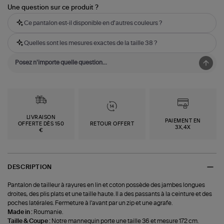
Une question sur ce produit ?
Ce pantalon est-il disponible en d'autres couleurs ?
Quelles sont les mesures exactes de la taille 38 ?
LIVRAISON
PAIEMENT EN
OFFERTE DÈS 150
RETOUR OFFERT
3X,4X
€
DESCRIPTION
Pantalon de tailleur à rayures en lin et coton possède des jambes longues
droites, des plis plats et une taille haute. Il a des passants à la ceinture et des
poches latérales. Fermeture à l'avant par un zip et une agrafe.
Made in :
Roumanie.
Taille & Coupe :
Notre mannequin porte une taille 36 et mesure 172 cm.