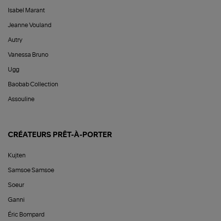
Isabel Marant
Jeanne Vouland
Autry
Vanessa Bruno
Ugg
Baobab Collection
Assouline
CRÉATEURS PRÊT-À-PORTER
Kujten
Samsoe Samsoe
Soeur
Ganni
Éric Bompard