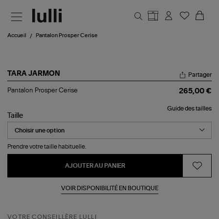
Aller au contenu principal
Accueil
Pantalon Prosper Cerise
TARA JARMON
Partager
Pantalon
Pantalon Prosper Cerise
265,00 €
Prosper
Cerise
Guide des tailles
Taille
Prendre votre taille habituelle.
AJOUTER AU PANIER
VOIR DISPONIBILITÉ EN BOUTIQUE
VOTRE CONSEILLÈRE LULLI