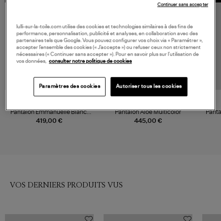
Continuer sans accepter
lulli-sur-la-toile.com utilise des cookies et technologies similaires à des fins de
performance, personnalisation, publicité et analyses, en collaboration avec des
partenaires tels que Google. Vous pouvez configurer vos choix via « Paramétrer »,
accepter l’ensemble des cookies (« J’accepte ») ou refuser ceux non strictement
nécessaires (« Continuer sans accepter »). Pour en savoir plus sur l’utilisation de
vos données,
consulter notre politique de cookies
Paramètres des cookies
Autoriser tous les cookies
XIRENA
PIERRE LOUIS MASCIA
Pantalon Emmanuelle Blanc,
Pantalon Aloe Multicolor
Pant
Collaboration Xirena x Léa
419,00 €
445,00 €
Meylan
VOS DERNIERS PRODUITS VUS