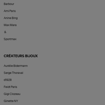
Barbour
Ami Paris
Anine Bing
Max Mara
&
Sportmax
CRÉATEURS BIJOUX
Aurélie Bidermann
Serge Thoraval
d1928
Feidt Paris
Gigi Clozeau
Ginette NY