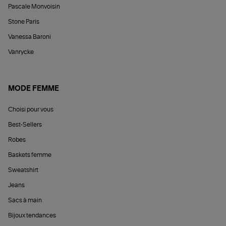
Pascale Monvoisin
Stone Paris
Vanessa Baroni
Vanrycke
MODE FEMME
Choisi pour vous
Best-Sellers
Robes
Baskets femme
Sweatshirt
Jeans
Sacs à main
Bijoux tendances