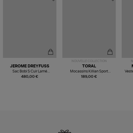
NOUVELLE COLLECTION
N
JEROME DREYFUSS
TORAL
Sac Bobi S Cuir Lamé
Mocassins Killian Sport
Veste
Champagne
Mousse
480,00 €
189,00 €