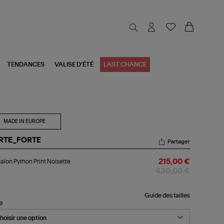
TENDANCES
VALISE D'ÉTÉ
LAST CHANCE
MADE IN EUROPE
RTE_FORTE
Partager
talon
alon Python Print Noisette
215,00 €
thon
nt
430,00 €
sette
Guide des tailles
le