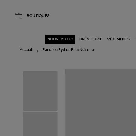
Aller au contenu principal
BOUTIQUES
NOUVEAUTÉS
CRÉATEURS
VÊTEMENTS
Accueil
Pantalon Python Print Noisette