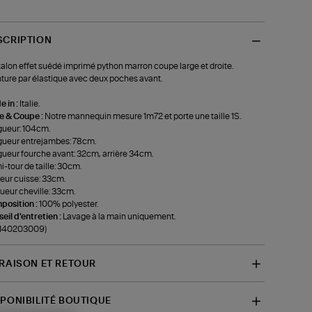
SCRIPTION
alon effet suédé imprimé python marron coupe large et droite.
ture par élastique avec deux poches avant.
 in :
Italie.
le & Coupe :
Notre mannequin mesure 1m72 et porte une taille 1S.
ueur: 104cm.
ueur entrejambes: 78cm.
ueur fourche avant: 32cm, arrière 34cm.
-tour de taille: 30cm.
eur cuisse: 33cm.
ueur cheville: 33cm.
position :
100% polyester.
eil d'entretien :
Lavage à la main uniquement.
-140203009)
VRAISON ET RETOUR
SPONIBILITÉ BOUTIQUE