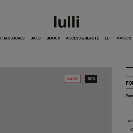
CHAUSSURES
SACS
BIJOUX
ACCESS & BEAUTÉ
LUI
MAISON
-50%
SOLDES
FO
Pan
Pant
Py
Pri
Noi
Tail