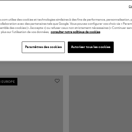
Co
oile.com utilise des cookies et technologies similaires à des fins de performance, personnalisation, p
collaboration avec des partenaires tels que Google. Vous pouvez configurer vos choix via « Param
semble des cookies (« J’accepte ») ou refuser ceux non strictement nécessaires (« Continuer san
 plus sur l’utilisation de vos données,
consulter notre politique de cookies
Paramètres des cookies
Autoriser tous les cookies
N EUROPE