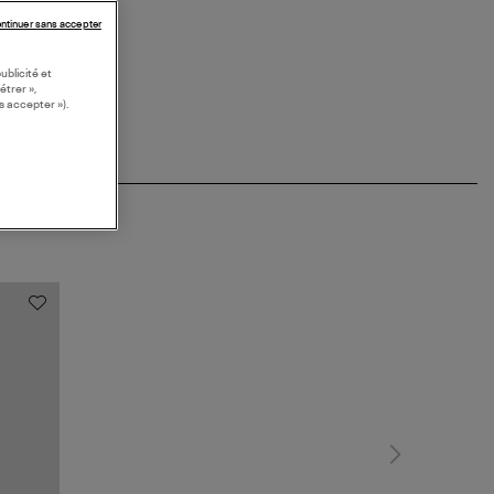
ntinuer sans accepter
ublicité et
étrer »,
s accepter »).