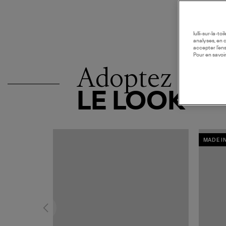
lulli-sur-la-t
analyses, en 
accepter l’en
Pour en savoir
Adoptez
LE LOOK
MADE I