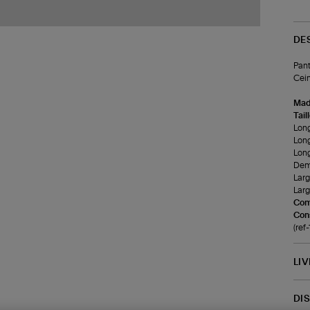
DE
Pant
Cein
Made
Tail
Long
Long
Long
Demi
Larg
Larg
Com
Cons
(ref
LI
DI