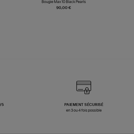
Bougie Max 10 Black Pearls
Paréo Fou
90,00 €
3/5
PAIEMENT SÉCURISÉ
en 3 ou 4 fois possible