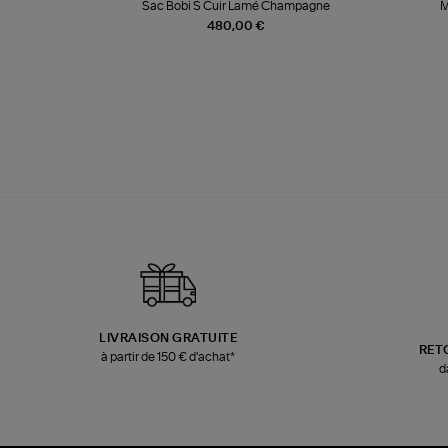
k
Sac Bobi S Cuir Lamé Champagne
M
480,00 €
LIVRAISON GRATUITE
RET
à partir de 150 € d'achat*
d