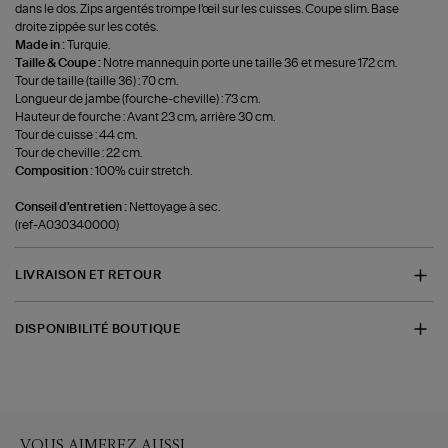
dans le dos. Zips argentés trompe l'œil sur les cuisses. Coupe slim. Base
droite zippée sur les cotés.
Made in :
Turquie.
Taille & Coupe :
Notre mannequin porte une taille 36 et mesure 172 cm.
Tour de taille (taille 36) : 70 cm.
Longueur de jambe (fourche-cheville) : 73 cm.
Hauteur de fourche : Avant 23 cm, arrière 30 cm.
Tour de cuisse : 44 cm.
Tour de cheville : 22 cm.
Composition :
100% cuir stretch.
Conseil d'entretien :
Nettoyage à sec.
(ref-A030340000)
LIVRAISON ET RETOUR
DISPONIBILITÉ BOUTIQUE
VOUS AIMEREZ AUSSI