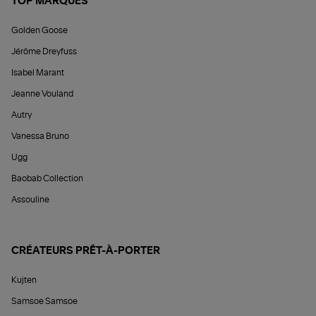
TOP MARQUES
Golden Goose
Jérôme Dreyfuss
Isabel Marant
Jeanne Vouland
Autry
Vanessa Bruno
Ugg
Baobab Collection
Assouline
CRÉATEURS PRÊT-À-PORTER
Kujten
Samsoe Samsoe