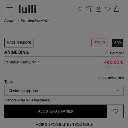
Aller au contenu principal
Accueil
Pantalon Remy Noir
SOLDES
-60%
MADE IN EUROPE
ANINE BING
Partager
Pantalon
Pantalon Remy Noir
480,00 €
Remy
1 200,00 €
Noir
Guide des tailles
Taille
Prendre votre taille habituelle.
AJOUTER AU PANIER
VOIR DISPONIBILITÉ EN BOUTIQUE