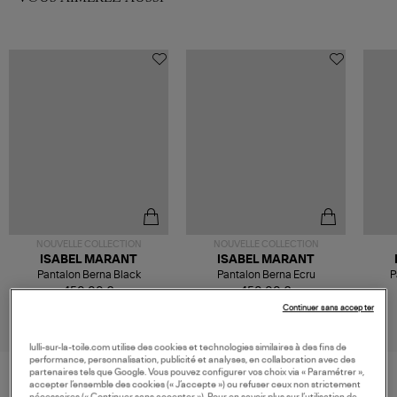
NOUVELLE COLLECTION
NOUVELLE COLLECTION
ISABEL MARANT
ISABEL MARANT
Pantalon Berna Black
Pantalon Berna Ecru
P
450,00 €
450,00 €
Continuer sans accepter
lulli-sur-la-toile.com utilise des cookies et technologies similaires à des fins de
performance, personnalisation, publicité et analyses, en collaboration avec des
partenaires tels que Google. Vous pouvez configurer vos choix via « Paramétrer »,
accepter l’ensemble des cookies (« J’accepte ») ou refuser ceux non strictement