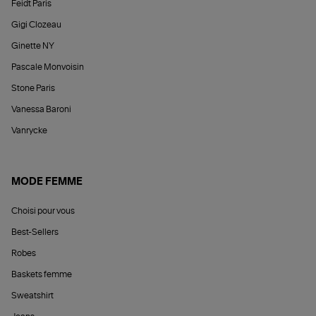
Feidt Paris
Gigi Clozeau
Ginette NY
Pascale Monvoisin
Stone Paris
Vanessa Baroni
Vanrycke
MODE FEMME
Choisi pour vous
Best-Sellers
Robes
Baskets femme
Sweatshirt