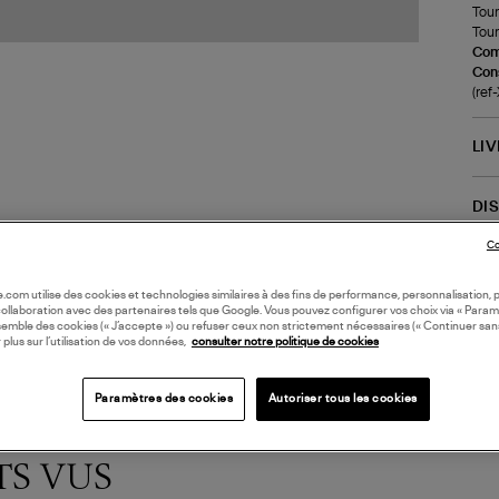
Tour
Tour
Com
Cons
(ref
LI
DI
Co
Coll
oile.com utilise des cookies et technologies similaires à des fins de performance, personnalisation, p
collaboration avec des partenaires tels que Google. Vous pouvez configurer vos choix via « Param
semble des cookies (« J’accepte ») ou refuser ceux non strictement nécessaires (« Continuer san
 plus sur l’utilisation de vos données,
consulter notre politique de cookies
Paramètres des cookies
Autoriser tous les cookies
TS VUS