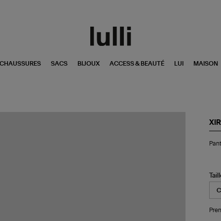
CHAUSSURES
SACS
BIJOUX
ACCESS & BEAUTÉ
LUI
MAISON
XI
Pan
Pant
Re
Co
Twi
Da
Tail
Sa
Pren