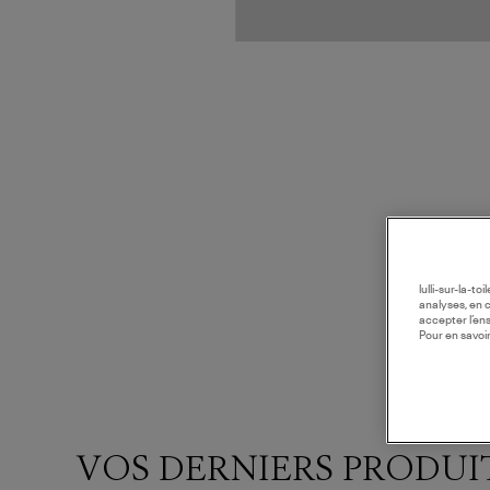
lulli-sur-la-t
analyses, en 
accepter l’en
Pour en savoir
VOS DERNIERS PRODUI