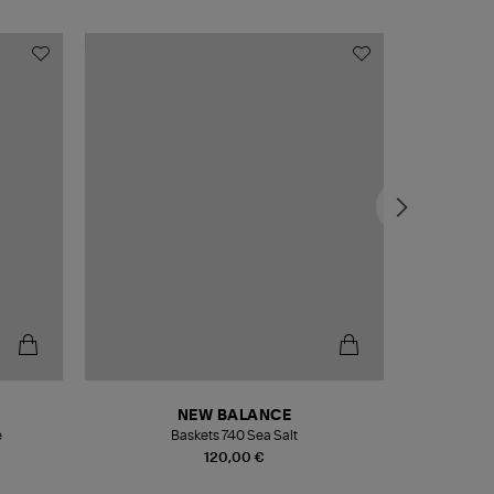
NEW BALANCE
e
Baskets 740 Sea Salt
Veste
120,00 €