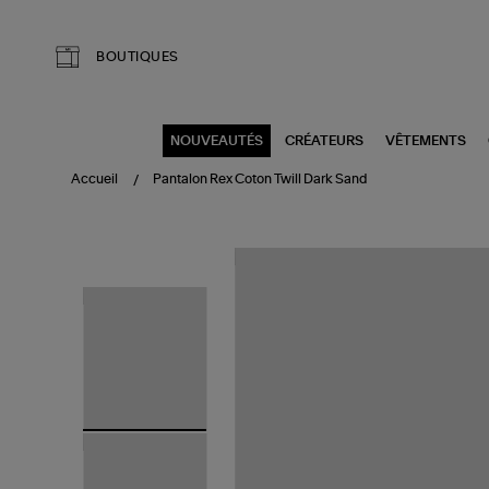
Aller au contenu principal
BOUTIQUES
NOUVEAUTÉS
CRÉATEURS
VÊTEMENTS
Accueil
Pantalon Rex Coton Twill Dark Sand