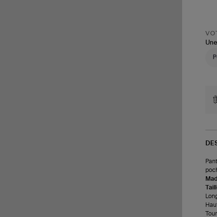
VOT
Une
DE
Pant
poch
Made
Tail
Long
Haut
Tour