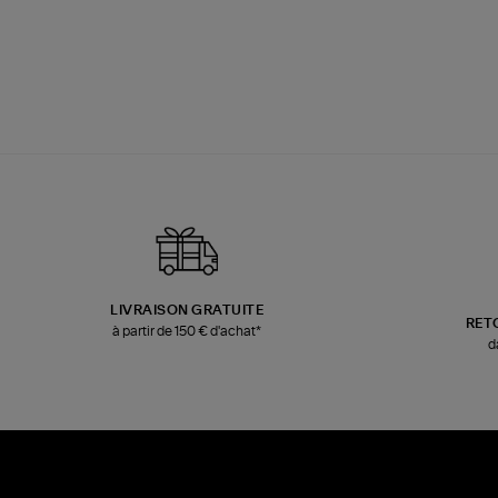
LIVRAISON GRATUITE
RET
à partir de 150 € d'achat*
d