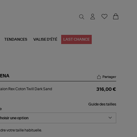
TENDANCES
VALISE D'ÉTÉ
LAST CHANCE
RENA
Partager
talon
alon Rex Coton Twill Dark Sand
316,00 €
x
ton
ll
Guide des tailles
rk
le
nd
dre votre taille habituelle.