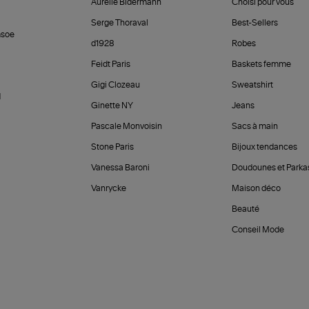
Aurélie Bidermann
Choisi pour vous
Serge Thoraval
Best-Sellers
soe
d1928
Robes
Feidt Paris
Baskets femme
Gigi Clozeau
Sweatshirt
d
Ginette NY
Jeans
Pascale Monvoisin
Sacs à main
Stone Paris
Bijoux tendances
Vanessa Baroni
Doudounes et Parka
Vanrycke
Maison déco
Beauté
Conseil Mode