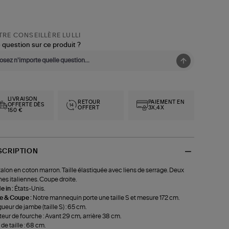
RE CONSEILLÈRE LULLI
 question sur ce produit ?
LIVRAISON
RETOUR
PAIEMENT EN
OFFERTE DÈS
OFFERT
3X,4X
150 €
SCRIPTION
alon en coton marron. Taille élastiquée avec liens de serrage. Deux
es italiennes. Coupe droite.
 in :
États-Unis.
le & Coupe :
Notre mannequin porte une taille S et mesure 172 cm.
ueur de jambe (taille S) : 65 cm.
eur de fourche : Avant 29 cm, arrière 38 cm.
 de taille : 68 cm.