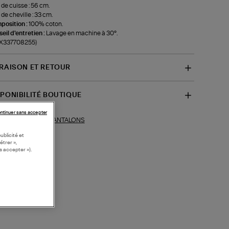
 de cuisse : 56 cm.
 de cheville : 33 cm.
position :
100% coton.
eil d'entretien :
Lavage en machine à 30°.
-X337708255)
VRAISON ET RETOUR
SPONIBILITÉ BOUTIQUE
ntinuer sans accepter
PANTALONS
ections similaires :
ublicité et
étrer »,
s accepter »).