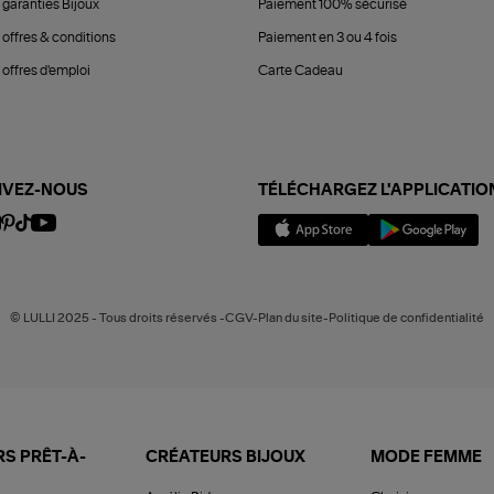
 garanties Bijoux
Paiement 100% sécurisé
 offres & conditions
Paiement en 3 ou 4 fois
offres d'emploi
Carte Cadeau
IVEZ-NOUS
TÉLÉCHARGEZ L'APPLICATIO
© LULLI 2025 - Tous droits réservés -CGV-Plan du site-Politique de confidentialité
S PRÊT-À-
CRÉATEURS BIJOUX
MODE FEMME