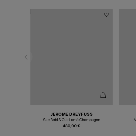
N
JEROME DREYFUSS
te
Sac Bobi S Cuir Lamé Champagne
M
480,00 €