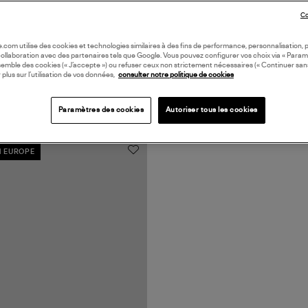
Co
oile.com utilise des cookies et technologies similaires à des fins de performance, personnalisation, p
collaboration avec des partenaires tels que Google. Vous pouvez configurer vos choix via « Param
semble des cookies (« J’accepte ») ou refuser ceux non strictement nécessaires (« Continuer san
 plus sur l’utilisation de vos données,
consulter notre politique de cookies
Paramètres des cookies
Autoriser tous les cookies
N EUROPE