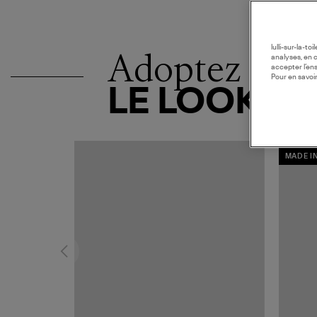
lulli-sur-la-t
Adoptez
analyses, en 
accepter l’en
Pour en savoir
LE LOOK
MADE I