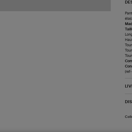
DE
Pant
élas
Made
Tail
Long
Haut
Tour
Tour
Tour
Com
Cons
(re
LI
DI
Coll