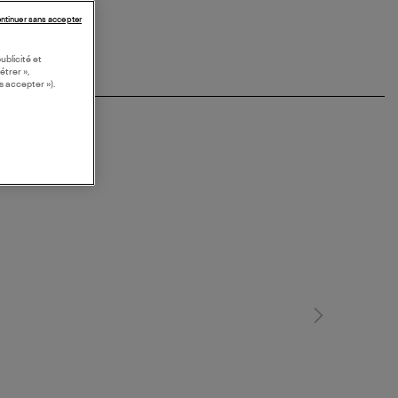
ntinuer sans accepter
ublicité et
étrer »,
s accepter »).