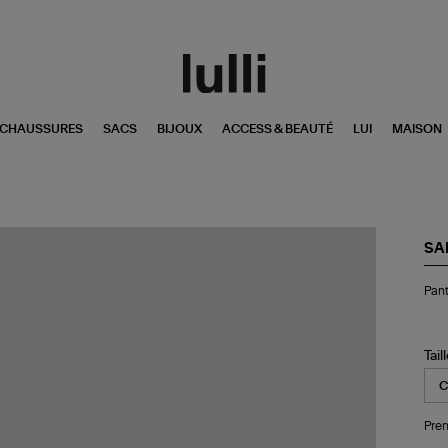
CHAUSSURES
SACS
BIJOUX
ACCESS & BEAUTÉ
LUI
MAISON
SA
Pan
Pant
Sa
Bla
Tail
Pren