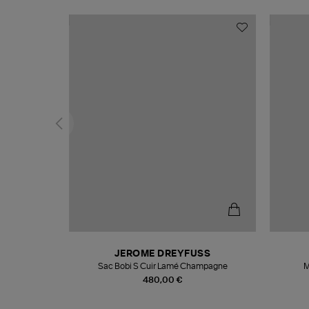
N
JEROME DREYFUSS
te
Sac Bobi S Cuir Lamé Champagne
M
480,00 €