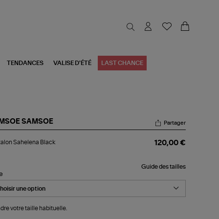
TENDANCES
VALISE D'ÉTÉ
LAST CHANCE
MSOE SAMSOE
Partager
talon
alon Sahelena Black
120,00 €
helena
ck
Guide des tailles
le
dre votre taille habituelle.