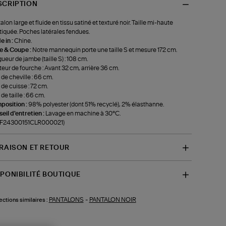
SCRIPTION
alon large et fluide en tissu satiné et texturé noir. Taille mi-haute
tiquée. Poches latérales fendues.
 in :
Chine.
le & Coupe :
Notre mannequin porte une taille S et mesure 172 cm.
ueur de jambe (taille S) : 108 cm.
eur de fourche : Avant 32 cm, arrière 36 cm.
 de cheville : 66 cm.
 de cuisse : 72 cm.
 de taille : 66 cm.
position :
98% polyester (dont 51% recyclé), 2% élasthanne.
eil d'entretien :
Lavage en machine à 30°C.
f-F24300151CLR000021)
VRAISON ET RETOUR
SPONIBILITÉ BOUTIQUE
PANTALONS
-
PANTALON NOIR
ections similaires :