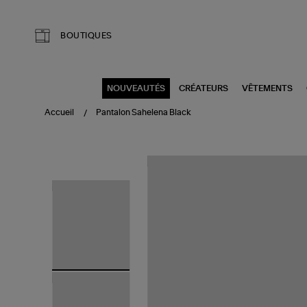
Aller au contenu principal
BOUTIQUES
NOUVEAUTÉS
CRÉATEURS
VÊTEMENTS
Accueil
Pantalon Sahelena Black