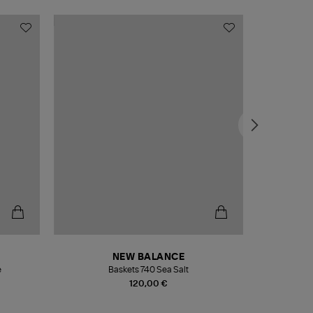
NEW BALANCE
e
Baskets 740 Sea Salt
Veste
120,00 €