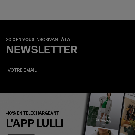
20 € EN VOUS INSCRIVANT À LA
NEWSLETTER
-10% EN TÉLÉCHARGEANT
L'APP LULLI