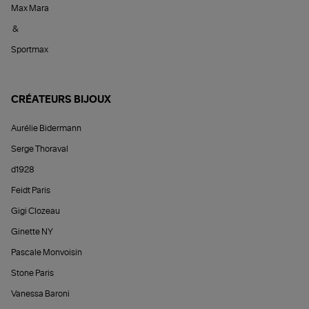
Max Mara
&
Sportmax
CRÉATEURS BIJOUX
Aurélie Bidermann
Serge Thoraval
d1928
Feidt Paris
Gigi Clozeau
Ginette NY
Pascale Monvoisin
Stone Paris
Vanessa Baroni