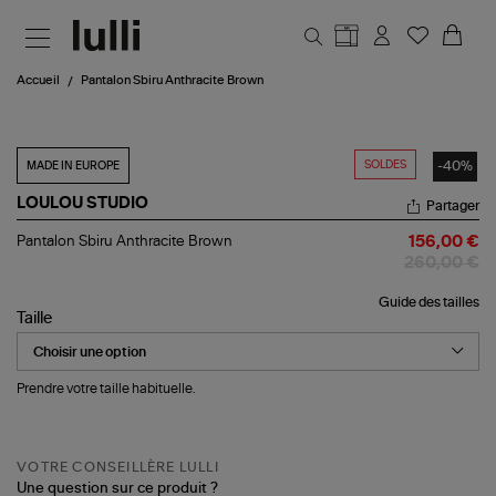
Aller au contenu principal
Accueil
Pantalon Sbiru Anthracite Brown
SOLDES
-40%
MADE IN EUROPE
LOULOU STUDIO
Partager
Pantalon
Pantalon Sbiru Anthracite Brown
156,00 €
Sbiru
260,00 €
Anthracite
Brown
Guide des tailles
Taille
Prendre votre taille habituelle.
VOTRE CONSEILLÈRE LULLI
Une question sur ce produit ?