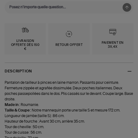
LIVRAISON
PAIEMENT EN
OFFERTE DÈS 150
RETOUR OFFERT
3X,4X
€
DESCRIPTION
Pantalon de tailleur à pinces en laine marron. Passants pour ceinture.
Fermeture zippée et agrafée dissimulée. Deux poches italiennes. Deux
poches passepoilées dans le dos. Plis cassés sur le devant. Coupe large. Base
droite.
Made in :
Roumanie.
Taille & Coupe :
Notre mannequin porte une taille S et mesure 172 cm.
Longueur de jambe (taille S) : 86 cm.
Hauteur de fourche : Avant 30 cm, arrière 35 cm.
Tour de cheville : 50 cm.
Tour de cuisse : 56 cm.
Tour de taille : 70 cm.