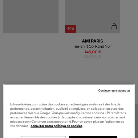
-50%
AMI PARIS
Tee-shirt Col Rond Noir
145,00 €
290,00 €
VOS DERNIERS PRODUITS VUS
Continuer sans accepter
lulli-sur-la-toile.com utilise des cookies et technologies similaires à des fins de
performance, personnalisation, publicité et analyses, en collaboration avec des
partenaires tels que Google. Vous pouvez configurer vos choix via « Paramétrer »,
accepter l’ensemble des cookies (« J’accepte ») ou refuser ceux non strictement
nécessaires (« Continuer sans accepter »). Pour en savoir plus sur l’utilisation de
vos données,
consulter notre politique de cookies