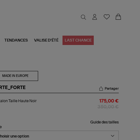
TENDANCES
VALISE D'ÉTÉ
LAST CHANCE
MADE IN EUROPE
RTE_FORTE
Partager
talon
alon Taille Haute Noir
175,00 €
le
ute
350,00 €
r
Guide des tailles
le