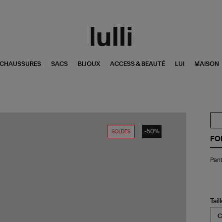
CHAUSSURES
SACS
BIJOUX
ACCESS & BEAUTÉ
LUI
MAISON
-50%
SOLDES
FO
Pan
Pant
Tail
Ha
Noi
Tail