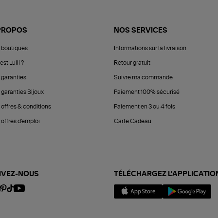
PROPOS
NOS SERVICES
 boutiques
Informations sur la livraison
est Lulli ?
Retour gratuit
 garanties
Suivre ma commande
 garanties Bijoux
Paiement 100% sécurisé
 offres & conditions
Paiement en 3 ou 4 fois
offres d'emploi
Carte Cadeau
IVEZ-NOUS
TÉLÉCHARGEZ L'APPLICATIO