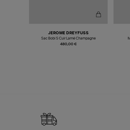
N
JEROME DREYFUSS
te
Sac Bobi S Cuir Lamé Champagne
M
480,00 €