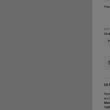
Pren
VOT
Une
DE
Pant
le c
Made
Tail