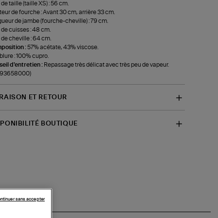
de taille (taille XS) : 56 cm.
eur de fourche : Avant 30 cm, arrière 33 cm.
ueur de jambe (fourche-cheville) : 79 cm.
 de cuisses : 48 cm.
 de cheville : 64 cm.
position :
57% acétate, 43% viscose.
lure : 100% cupro.
eil d'entretien :
Repassage très délicat avec très peu de vapeur.
f-93658000)
VRAISON ET RETOUR
SPONIBILITÉ BOUTIQUE
ntinuer sans accepter