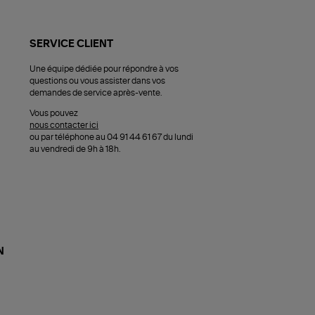
SERVICE CLIENT
Une équipe dédiée pour répondre à vos
questions ou vous assister dans vos
demandes de service après-vente.
Vous pouvez
nous contacter ici
ou par téléphone au 04 91 44 61 67 du lundi
au vendredi de 9h à 18h.
N