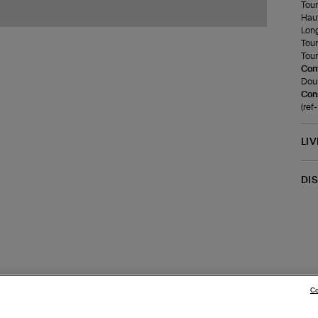
Tour 
Haut
Long
Tour
Tour
Com
Doub
Cons
(re
LI
DI
Co