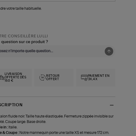
dre votre taille habituelle.
RE CONSEILLÈRE LULLI
 question sur ce produit ?
LIVRAISON
RETOUR
PAIEMENT EN
OFFERTE DÈS
OFFERT
3X,4X
150 €
SCRIPTION
alon fluide noir. Taille haute élastiquée. Fermeture zippée invisible sur
ôté. Coupe large. Base droite.
 in :
Italie.
le & Coupe :
Notre mannequin porte une taille XS et mesure 172 cm.