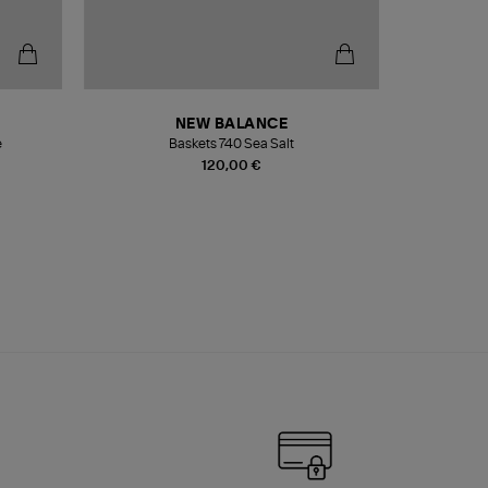
NEW BALANCE
e
Baskets 740 Sea Salt
Veste
120,00 €