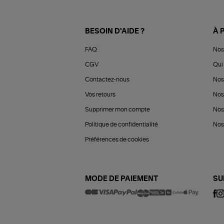
BESOIN D'AIDE ?
À 
FAQ
Nos
CGV
Qui 
Contactez-nous
Nos
Vos retours
Nos
Supprimer mon compte
Nos
Politique de confidentialité
Nos 
Préférences de cookies
MODE DE PAIEMENT
SU