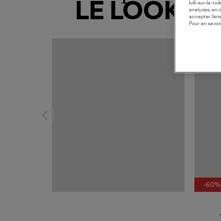
LE LOOK
lulli-sur-la-t
analyses, en 
accepter l’en
Pour en savoir
MADE I
-60%