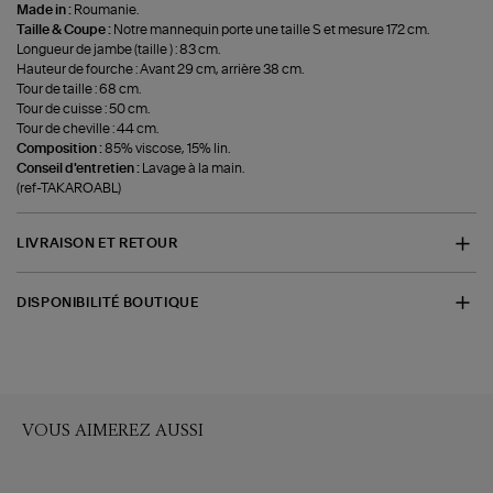
Made in :
Roumanie.
Taille & Coupe :
Notre mannequin porte une taille S et mesure 172 cm.
Longueur de jambe (taille ) : 83 cm.
Hauteur de fourche : Avant 29 cm, arrière 38 cm.
Tour de taille : 68 cm.
Tour de cuisse : 50 cm.
Tour de cheville : 44 cm.
Composition :
85% viscose, 15% lin.
Conseil d'entretien :
Lavage à la main.
(ref-TAKAROABL)
LIVRAISON ET RETOUR
DISPONIBILITÉ BOUTIQUE
VOUS AIMEREZ AUSSI