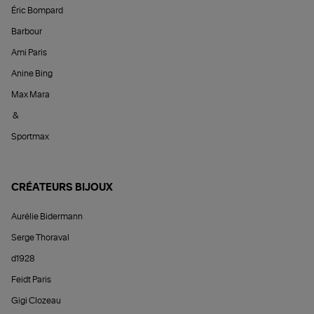
Éric Bompard
Barbour
Ami Paris
Anine Bing
Max Mara
&
Sportmax
CRÉATEURS BIJOUX
Aurélie Bidermann
Serge Thoraval
d1928
Feidt Paris
Gigi Clozeau