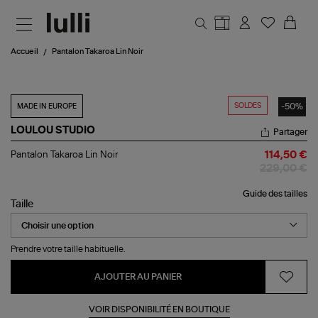
Aller au contenu principal
Accueil
Pantalon Takaroa Lin Noir
SOLDES
-50%
MADE IN EUROPE
LOULOU STUDIO
Partager
Pantalon
Pantalon Takaroa Lin Noir
114,50 €
Takaroa
229,00 €
Lin
Noir
Guide des tailles
Taille
Prendre votre taille habituelle.
AJOUTER AU PANIER
VOIR DISPONIBILITÉ EN BOUTIQUE