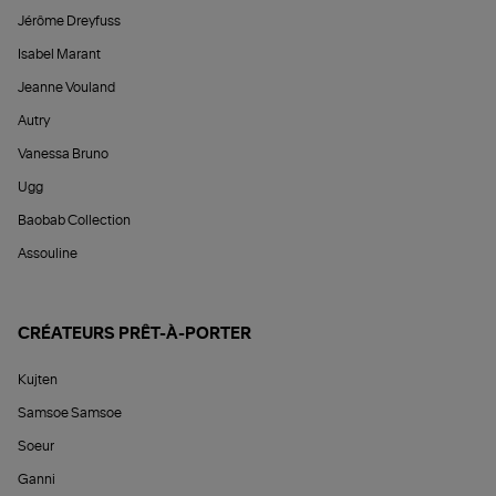
Jérôme Dreyfuss
Isabel Marant
Jeanne Vouland
Autry
Vanessa Bruno
Ugg
Baobab Collection
Assouline
CRÉATEURS PRÊT-À-PORTER
Kujten
Samsoe Samsoe
Soeur
Ganni