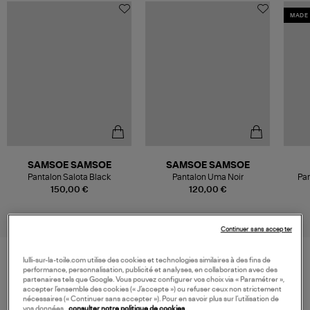
MADE 
SAMSOE SAMSOE
SAMSOE SAMSOE
Pantalon Salota Black
Pantalon Uma Noir
Pan
150,00 €
120,00 €
Continuer sans accepter
lulli-sur-la-toile.com utilise des cookies et technologies similaires à des fins de
performance, personnalisation, publicité et analyses, en collaboration avec des
VOS DERNIERS PRODUITS VUS
partenaires tels que Google. Vous pouvez configurer vos choix via « Paramétrer »,
accepter l’ensemble des cookies (« J’accepte ») ou refuser ceux non strictement
nécessaires (« Continuer sans accepter »). Pour en savoir plus sur l’utilisation de
vos données,
consulter notre politique de cookies