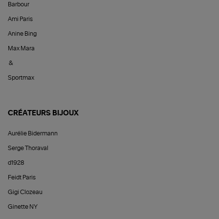
Barbour
Ami Paris
Anine Bing
Max Mara
&
Sportmax
CRÉATEURS BIJOUX
Aurélie Bidermann
Serge Thoraval
d1928
Feidt Paris
Gigi Clozeau
Ginette NY