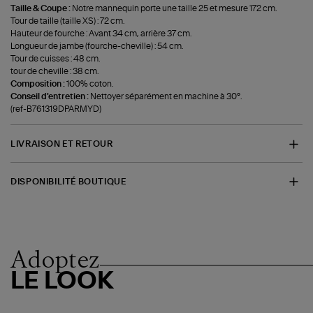
Taille & Coupe :
Notre mannequin porte une taille 25 et mesure 172 cm.
Tour de taille (taille XS) : 72 cm.
Hauteur de fourche : Avant 34 cm, arrière 37 cm.
Longueur de jambe (fourche-cheville) : 54 cm.
Tour de cuisses : 48 cm.
tour de cheville : 38 cm.
Composition :
100% coton.
Conseil d'entretien :
Nettoyer séparément en machine à 30°.
(ref-B761319DPARMYD)
LIVRAISON ET RETOUR
DISPONIBILITÉ BOUTIQUE
Adoptez
LE LOOK