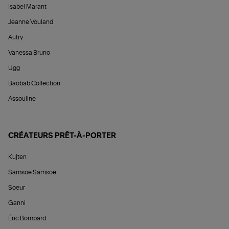
Isabel Marant
Jeanne Vouland
Autry
Vanessa Bruno
Ugg
Baobab Collection
Assouline
CRÉATEURS PRÊT-À-PORTER
Kujten
Samsoe Samsoe
Soeur
Ganni
Éric Bompard