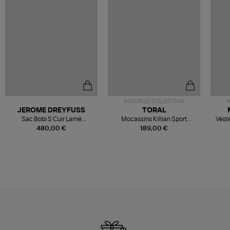
NOUVELLE COLLECTION
N
JEROME DREYFUSS
TORAL
Sac Bobi S Cuir Lamé
Mocassins Killian Sport
Veste
Champagne
Mousse
480,00 €
189,00 €