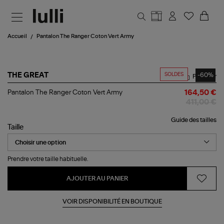
Aller au contenu principal
Accueil
Pantalon The Ranger Coton Vert Army
SOLDES
-60%
THE GREAT
Partager
Pantalon
Pantalon The Ranger Coton Vert Army
164,50 €
The
411,00 €
Ranger
Coton
Guide des tailles
Vert
Taille
Army
Prendre votre taille habituelle.
AJOUTER AU PANIER
VOIR DISPONIBILITÉ EN BOUTIQUE