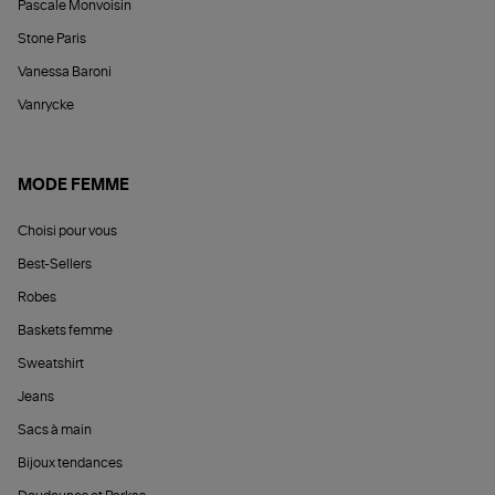
Pascale Monvoisin
Stone Paris
Vanessa Baroni
Vanrycke
MODE FEMME
Choisi pour vous
Best-Sellers
Robes
Baskets femme
Sweatshirt
Jeans
Sacs à main
Bijoux tendances