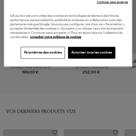
Continuer sans accepter
lulli-sur-la-toile.com utilise des cookies et technologies similaires à des fins de
performance, personnalisation, publicité et analyses, en collaboration avec des
partenaires tels que Google. Vous pouvez configurer vos choix via « Paramétrer »,
accepter l’ensemble des cookies (« J’accepte ») ou refuser ceux non strictement
nécessaires (« Continuer sans accepter »). Pour en savoir plus sur l’utilisation de
vos données,
consulter notre politique de cookies
Paramètres des cookies
Autoriser tous les cookies
LABO ART
NINE IN THE MORNING
J
Pantalon Vela Clara Olive
Pantalon Petra Oliva
Pant
199,00 €
252,00 €
VOS DERNIERS PRODUITS VUS