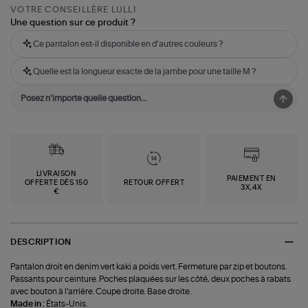
VOTRE CONSEILLÈRE LULLI
Une question sur ce produit ?
Ce pantalon est-il disponible en d'autres couleurs ?
Quelle est la longueur exacte de la jambe pour une taille M ?
LIVRAISON
PAIEMENT EN
OFFERTE DÈS 150
RETOUR OFFERT
3X,4X
€
DESCRIPTION
Pantalon droit en denim vert kaki a poids vert. Fermeture par zip et boutons.
Passants pour ceinture. Poches plaquées sur les côté, deux poches à rabats
avec bouton à l'arrière. Coupe droite. Base droite.
Made in :
États-Unis.