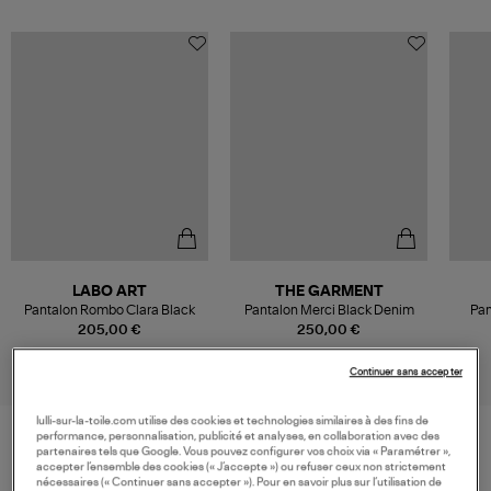
LABO ART
THE GARMENT
Pantalon Rombo Clara Black
Pantalon Merci Black Denim
Pan
205,00 €
250,00 €
Continuer sans accepter
lulli-sur-la-toile.com utilise des cookies et technologies similaires à des fins de
performance, personnalisation, publicité et analyses, en collaboration avec des
partenaires tels que Google. Vous pouvez configurer vos choix via « Paramétrer »,
VOS DERNIERS PRODUITS VUS
accepter l’ensemble des cookies (« J’accepte ») ou refuser ceux non strictement
nécessaires (« Continuer sans accepter »). Pour en savoir plus sur l’utilisation de