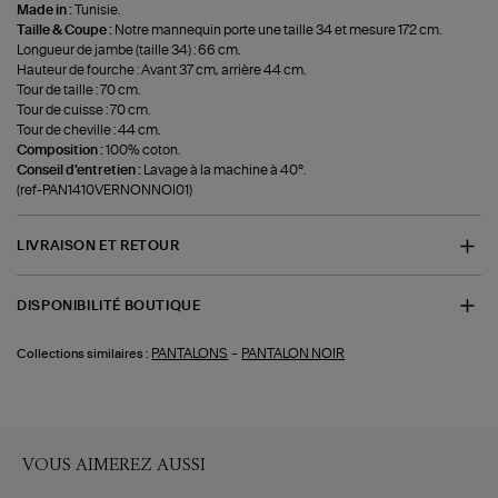
Made in :
Tunisie.
Taille & Coupe :
Notre mannequin porte une taille 34 et mesure 172 cm.
Longueur de jambe (taille 34) : 66 cm.
Hauteur de fourche : Avant 37 cm, arrière 44 cm.
Tour de taille : 70 cm.
Tour de cuisse : 70 cm.
Tour de cheville : 44 cm.
Composition :
100% coton.
Conseil d'entretien :
Lavage à la machine à 40°.
(ref-PAN1410VERNONNOI01)
LIVRAISON ET RETOUR
DISPONIBILITÉ BOUTIQUE
-
PANTALONS
PANTALON NOIR
Collections similaires :
VOUS AIMEREZ AUSSI