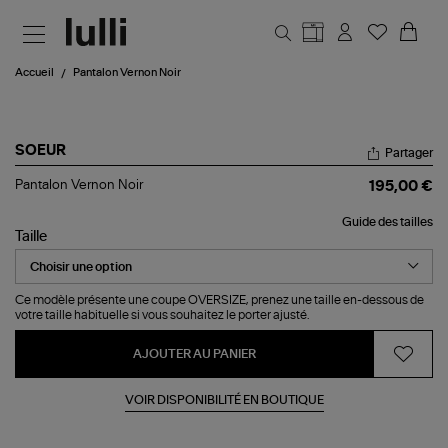
Aller au contenu principal
Accueil
Pantalon Vernon Noir
SOEUR
Partager
Pantalon
Pantalon Vernon Noir
195,00 €
Vernon
Noir
Guide des tailles
Taille
Ce modèle présente une coupe OVERSIZE, prenez une taille en-dessous de
votre taille habituelle si vous souhaitez le porter ajusté.
AJOUTER AU PANIER
VOIR DISPONIBILITÉ EN BOUTIQUE