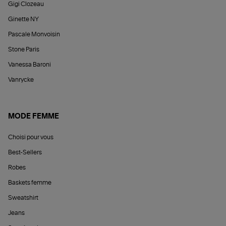
Gigi Clozeau
Ginette NY
Pascale Monvoisin
Stone Paris
Vanessa Baroni
Vanrycke
MODE FEMME
Choisi pour vous
Best-Sellers
Robes
Baskets femme
Sweatshirt
Jeans