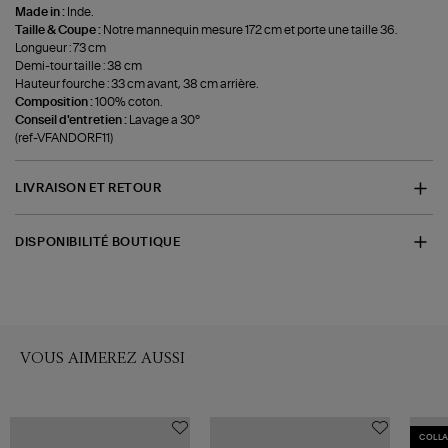
Made in :
Inde.
Taille & Coupe :
Notre mannequin mesure 172 cm et porte une taille 36.
Longueur : 73 cm
Demi-tour taille : 38 cm
Hauteur fourche : 33 cm avant, 38 cm arrière.
Composition :
100% coton.
Conseil d'entretien :
Lavage a 30°
(ref-VFANDORF11)
LIVRAISON ET RETOUR
DISPONIBILITÉ BOUTIQUE
VOUS AIMEREZ AUSSI
COLL