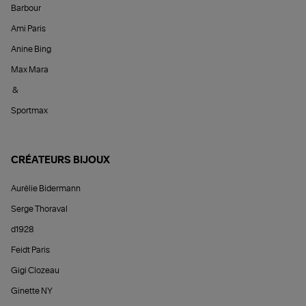
Barbour
Ami Paris
Anine Bing
Max Mara
&
Sportmax
CRÉATEURS BIJOUX
Aurélie Bidermann
Serge Thoraval
d1928
Feidt Paris
Gigi Clozeau
Ginette NY