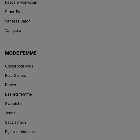
Pascale Monvoisin
Stone Paris
Vanessa Baroni
Vanrycke
MODE FEMME
Choisi pour vous
Best-Sellers
Robes
Baskets femme
Sweatshirt
Jeans
Sacs à main
Bijoux tendances