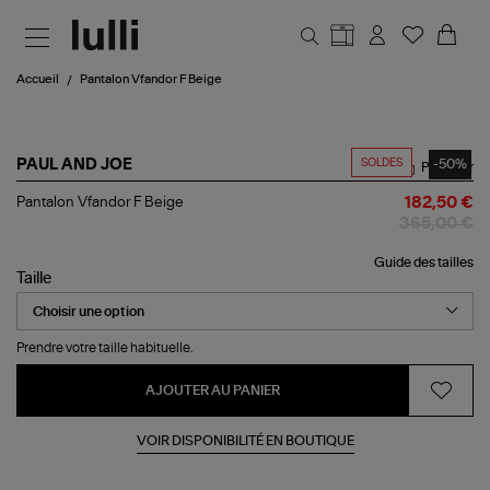
Aller au contenu principal
Accueil
Pantalon Vfandor F Beige
SOLDES
-50%
PAUL AND JOE
Partager
Pantalon
Pantalon Vfandor F Beige
182,50 €
Vfandor
365,00 €
F
Beige
Guide des tailles
Taille
Prendre votre taille habituelle.
AJOUTER AU PANIER
VOIR DISPONIBILITÉ EN BOUTIQUE