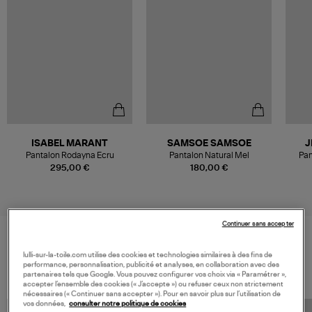
ISABEL MARANT
SAMSOE SAMSOE
J
Pantalon Rodayna Ecru
Pantalon Natural Mel
Pan
Colla
295,00 €
180,00 €
Continuer sans accepter
VOS DERNIERS PRODUITS VUS
lulli-sur-la-toile.com utilise des cookies et technologies similaires à des fins de
performance, personnalisation, publicité et analyses, en collaboration avec des
partenaires tels que Google. Vous pouvez configurer vos choix via « Paramétrer »,
accepter l’ensemble des cookies (« J’accepte ») ou refuser ceux non strictement
nécessaires (« Continuer sans accepter »). Pour en savoir plus sur l’utilisation de
vos données,
consulter notre politique de cookies