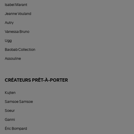
Isabel Marant
Jeanne Vouland
Autry
Vanessa Bruno
Ugg
Baobab Collection
Assouline
CRÉATEURS PRÊT-À-PORTER
Kujten
Samsoe Samsoe
Soeur
Ganni
Éric Bompard