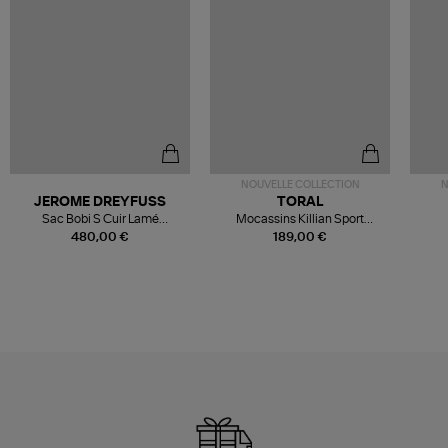
NOUVELLE COLLECTION
N
JEROME DREYFUSS
TORAL
Sac Bobi S Cuir Lamé
Mocassins Killian Sport
Champagne
Mousse
480,00 €
189,00 €