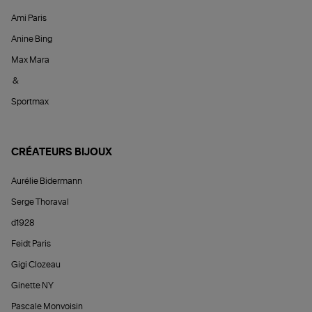
Ami Paris
Anine Bing
Max Mara
&
Sportmax
CRÉATEURS BIJOUX
Aurélie Bidermann
Serge Thoraval
d1928
Feidt Paris
Gigi Clozeau
Ginette NY
Pascale Monvoisin