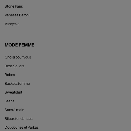
Stone Paris
Vanessa Baroni
Vanrycke
MODE FEMME
Choisi pour vous
Best-Sellers
Robes
Baskets femme
Sweatshirt
Jeans
Sacs à main
Bijoux tendances
Doudounes et Parkas