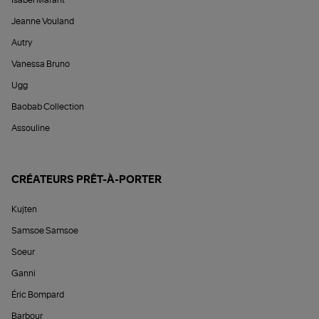
Isabel Marant
Jeanne Vouland
Autry
Vanessa Bruno
Ugg
Baobab Collection
Assouline
CRÉATEURS PRÊT-À-PORTER
Kujten
Samsoe Samsoe
Soeur
Ganni
Éric Bompard
Barbour