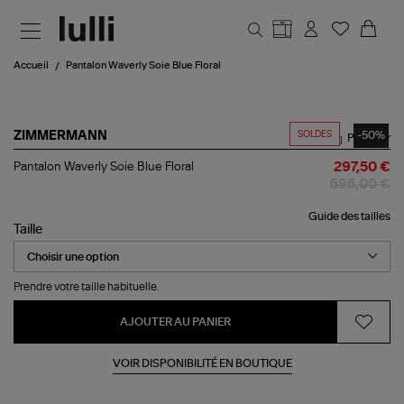
Aller au contenu principal
Accueil
Pantalon Waverly Soie Blue Floral
SOLDES
-50%
ZIMMERMANN
Partager
Pantalon
Pantalon Waverly Soie Blue Floral
297,50 €
Waverly
595,00 €
Soie
Blue
Guide des tailles
Floral
Taille
Prendre votre taille habituelle.
AJOUTER AU PANIER
VOIR DISPONIBILITÉ EN BOUTIQUE