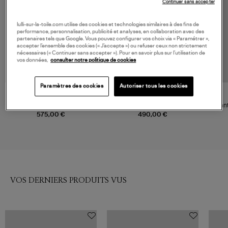
Continuer sans accepter
lulli-sur-la-toile.com utilise des cookies et technologies similaires à des fins de
performance, personnalisation, publicité et analyses, en collaboration avec des
partenaires tels que Google. Vous pouvez configurer vos choix via « Paramétrer »,
accepter l’ensemble des cookies (« J’accepte ») ou refuser ceux non strictement
nécessaires (« Continuer sans accepter »). Pour en savoir plus sur l’utilisation de
vos données,
consulter notre politique de cookies
Paramètres des cookies
Autoriser tous les cookies
MAX MARA
MOLLI
Pantalon Eliseo Silk, Max
Pantalon Lauren Bleu Faience
Pant
575,00 €
490,00 €
VOS DERNIERS PRODUITS VUS