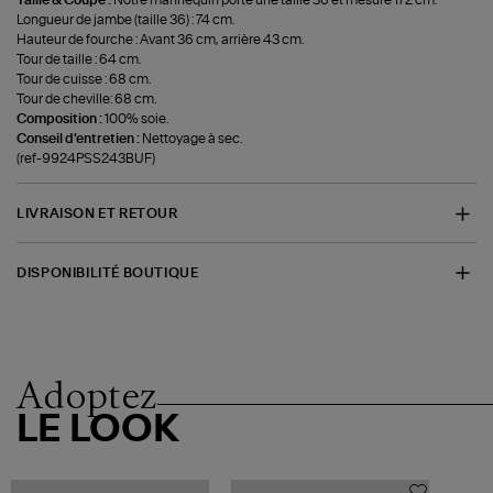
Taille & Coupe :
Notre mannequin porte une taille 36 et mesure 172 cm.
Longueur de jambe (taille 36) : 74 cm.
Hauteur de fourche : Avant 36 cm, arrière 43 cm.
Tour de taille : 64 cm.
Tour de cuisse : 68 cm.
Tour de cheville: 68 cm.
Composition :
100% soie.
Conseil d'entretien :
Nettoyage à sec.
(ref-9924PSS243BUF)
LIVRAISON ET RETOUR
DISPONIBILITÉ BOUTIQUE
Adoptez
LE LOOK