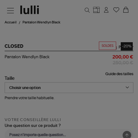
Aller au contenu principal
Accueil
Pantalon Wendlyn Black
SOLDES
-20%
CLOSED
Partager
Pantalon
Pantalon Wendlyn Black
200,00 €
Wendlyn
250,00 €
Black
Guide des tailles
Taille
Prendre votre taille habituelle.
VOTRE CONSEILLÈRE LULLI
Une question sur ce produit ?