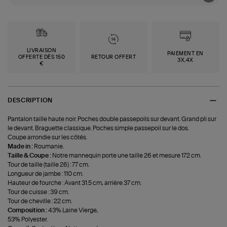
LIVRAISON
PAIEMENT EN
OFFERTE DÈS 150
RETOUR OFFERT
3X,4X
€
DESCRIPTION
Pantalon taille haute noir. Poches double passepoils sur devant. Grand pli sur
le devant. Braguette classique. Poches simple passepoil sur le dos.
Coupe arrondie sur les côtés.
Made in :
Roumanie.
Taille & Coupe :
Notre mannequin porte une taille 26 et mesure 172 cm.
Tour de taille (taille 26) : 77 cm.
Longueur de jambe : 110 cm.
Hauteur de fourche : Avant 31.5 cm, arrière 37 cm.
Tour de cuisse : 39 cm.
Tour de cheville : 22 cm.
Composition :
43% Laine Vierge,
53% Polyester.