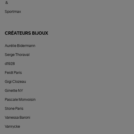
&
Sportmax
CRÉATEURS BIJOUX
Aurélie Bidermann
Serge Thoraval
d1928
Feidt Paris
Gigi Clozeau
Ginette NY
Pascale Monvoisin
Stone Paris
Vanessa Baroni
Vanrycke