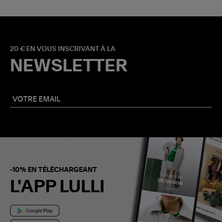
20 € EN VOUS INSCRIVANT À LA
NEWSLETTER
-10% EN TÉLÉCHARGEANT
L'APP LULLI