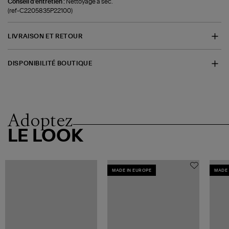
Conseil d'entretien :
Nettoyage à sec.
(ref-C2205835P22100)
LIVRAISON ET RETOUR
DISPONIBILITÉ BOUTIQUE
Adoptez
LE LOOK
MADE IN EUROPE
MADE 