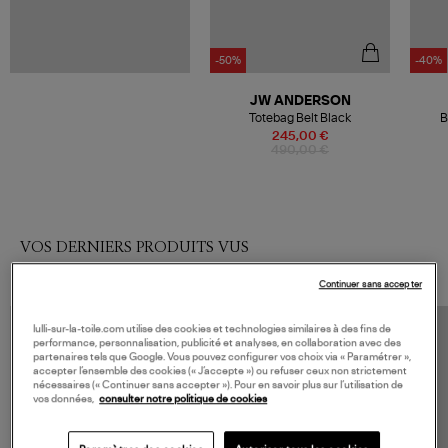
-50%
-40%
JW ANDERSON
Totebag Belt Black
B
245,00 €
490,00 €
VOS DERNIERS PRODUITS VUS
Continuer sans accepter
lulli-sur-la-toile.com utilise des cookies et technologies similaires à des fins de
performance, personnalisation, publicité et analyses, en collaboration avec des
partenaires tels que Google. Vous pouvez configurer vos choix via « Paramétrer »,
accepter l’ensemble des cookies (« J’accepte ») ou refuser ceux non strictement
nécessaires (« Continuer sans accepter »). Pour en savoir plus sur l’utilisation de
vos données,
consulter notre politique de cookies