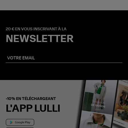
20 € EN VOUS INSCRIVANT À LA
NEWSLETTER
-10% EN TÉLÉCHARGEANT
L'APP LULLI