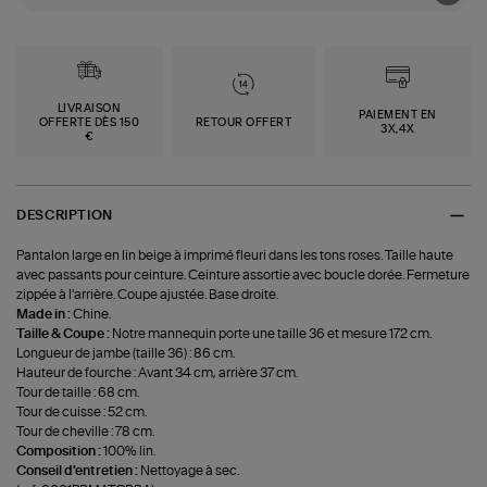
LIVRAISON
PAIEMENT EN
OFFERTE DÈS 150
RETOUR OFFERT
3X,4X
€
DESCRIPTION
Pantalon large en lin beige à imprimé fleuri dans les tons roses. Taille haute
avec passants pour ceinture. Ceinture assortie avec boucle dorée. Fermeture
zippée à l'arrière. Coupe ajustée. Base droite.
Made in :
Chine.
Taille & Coupe :
Notre mannequin porte une taille 36 et mesure 172 cm.
Longueur de jambe (taille 36) : 86 cm.
Hauteur de fourche : Avant 34 cm, arrière 37 cm.
Tour de taille : 68 cm.
Tour de cuisse : 52 cm.
Tour de cheville : 78 cm.
Composition :
100% lin.
Conseil d'entretien :
Nettoyage à sec.