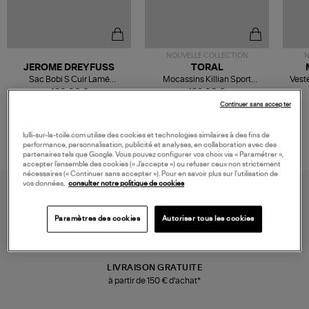
NOUVELLE COLLECTION
N
JEROME DREYFUSS
TORAL
Sac Bobi S Cuir Lamé
Mocassins Killian Sport
Veste
Champagne
Mousse
480,00 €
189,00 €
Continuer sans accepter
lulli-sur-la-toile.com utilise des cookies et technologies similaires à des fins de
performance, personnalisation, publicité et analyses, en collaboration avec des
partenaires tels que Google. Vous pouvez configurer vos choix via « Paramétrer »,
accepter l’ensemble des cookies (« J’accepte ») ou refuser ceux non strictement
nécessaires (« Continuer sans accepter »). Pour en savoir plus sur l’utilisation de
vos données,
consulter notre politique de cookies
Paramètres des cookies
Autoriser tous les cookies
LIVRAISON GRATUITE
à partir de 150 € d'achat*