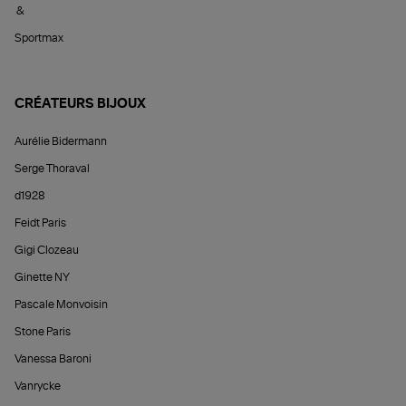
&
Sportmax
CRÉATEURS BIJOUX
Aurélie Bidermann
Serge Thoraval
d1928
Feidt Paris
Gigi Clozeau
Ginette NY
Pascale Monvoisin
Stone Paris
Vanessa Baroni
Vanrycke