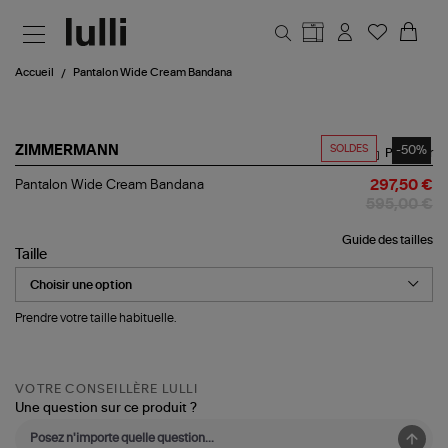
Aller au contenu principal
Accueil
Pantalon Wide Cream Bandana
SOLDES
-50%
ZIMMERMANN
Partager
Pantalon
Pantalon Wide Cream Bandana
297,50 €
Wide
595,00 €
Cream
Bandana
Guide des tailles
Taille
Prendre votre taille habituelle.
VOTRE CONSEILLÈRE LULLI
Une question sur ce produit ?