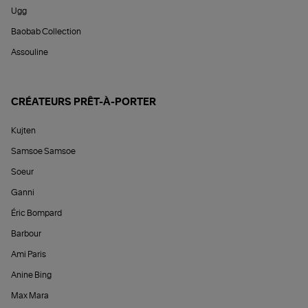
Ugg
Baobab Collection
Assouline
CRÉATEURS PRÊT-À-PORTER
Kujten
Samsoe Samsoe
Soeur
Ganni
Éric Bompard
Barbour
Ami Paris
Anine Bing
Max Mara