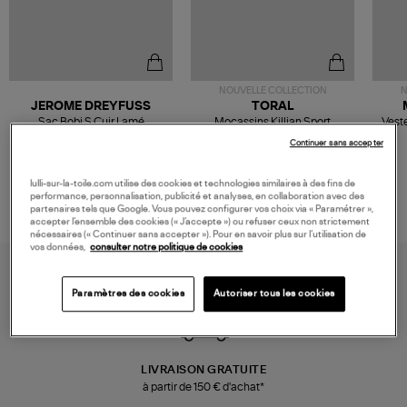
NOUVELLE COLLECTION
N
JEROME DREYFUSS
TORAL
Sac Bobi S Cuir Lamé
Mocassins Killian Sport
Veste
Champagne
Mousse
480,00 €
189,00 €
Continuer sans accepter
lulli-sur-la-toile.com utilise des cookies et technologies similaires à des fins de
performance, personnalisation, publicité et analyses, en collaboration avec des
partenaires tels que Google. Vous pouvez configurer vos choix via « Paramétrer »,
accepter l’ensemble des cookies (« J’accepte ») ou refuser ceux non strictement
nécessaires (« Continuer sans accepter »). Pour en savoir plus sur l’utilisation de
vos données,
consulter notre politique de cookies
Paramètres des cookies
Autoriser tous les cookies
LIVRAISON GRATUITE
à partir de 150 € d'achat*