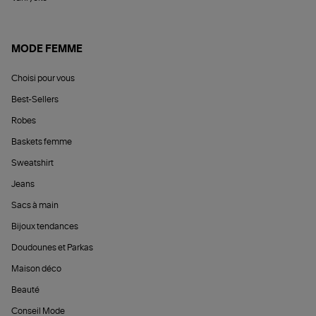
MODE FEMME
Choisi pour vous
Best-Sellers
Robes
Baskets femme
Sweatshirt
Jeans
Sacs à main
Bijoux tendances
Doudounes et Parkas
Maison déco
Beauté
Conseil Mode