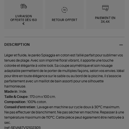
LIVRAISON
PAIEMENT EN
OFFERTE DÈS 150
RETOUR OFFERT
3X,4X
€
DESCRIPTION
Léger et fluide, le paréo Spiaggia en coton est l’allié parfait pour sublimer vos
tenues de plage. Avec son imprimé floral vibrant, il apporte une touche
colorée et élégante à votre look. Sa coupe asymétrique et son nouage
adaptable permettent de le porter de multiples façons, selon vos envies. Idéal
pour être en toute élégance sur le sable ou au bord de la piscine, il s’associe
parfaitement avec un maillot de bain assorti pour une silhouette
harmonieuse.
Made in :
Inde.
Taille & Coupe :
170 cm x 100 cm.
Composition :
100% coton.
Conseil d'entretien :
Lavage en machine sur cycle doux à 30°C maximum.
Ne pas effectuer de blanchiment. Ne pas sécher en machine. Repasser à une
température maximum de 110°C. Cette pièce peut également être nettoyée à
sec.
(ref-5EVA87V12102301)