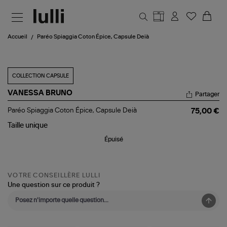
Aller au contenu principal
Accueil
Paréo Spiaggia Coton Épice, Capsule Deià
COLLECTION CAPSULE
VANESSA BRUNO
Partager
Paréo
Paréo Spiaggia Coton Épice, Capsule Deià
75,00 €
Spiaggia
Coton
Taille
unique
Épice,
Épuisé
Capsule
Deià
VOTRE CONSEILLÈRE LULLI
Une question sur ce produit ?