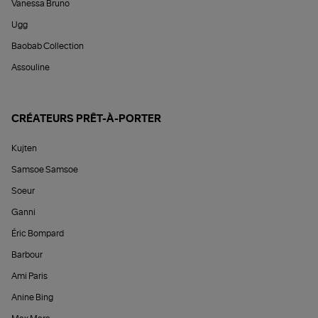
Vanessa Bruno
Ugg
Baobab Collection
Assouline
CRÉATEURS PRÊT-À-PORTER
Kujten
Samsoe Samsoe
Soeur
Ganni
Éric Bompard
Barbour
Ami Paris
Anine Bing