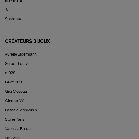
Max Mara
&
Sportmax
CRÉATEURS BIJOUX
Aurélie Bidermann
Serge Thoraval
d1928
Feidt Paris
Gigi Clozeau
Ginette NY
Pascale Monvoisin
Stone Paris
Vanessa Baroni
Vanrycke