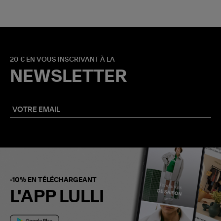
20 € EN VOUS INSCRIVANT À LA
NEWSLETTER
-10% EN TÉLÉCHARGEANT
L'APP LULLI