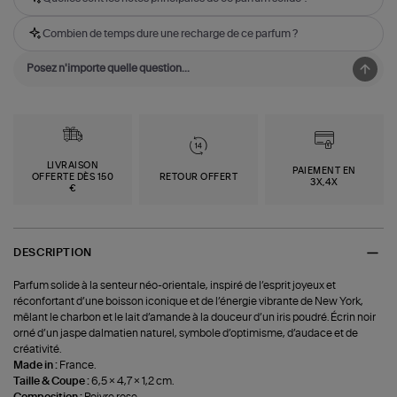
Combien de temps dure une recharge de ce parfum ?
LIVRAISON
PAIEMENT EN
OFFERTE DÈS 150
RETOUR OFFERT
3X,4X
€
DESCRIPTION
Parfum solide à la senteur néo-orientale, inspiré de l’esprit joyeux et
réconfortant d’une boisson iconique et de l’énergie vibrante de New York,
mêlant le charbon et le lait d’amande à la douceur d’un iris poudré. Écrin noir
orné d’un jaspe dalmatien naturel, symbole d’optimisme, d’audace et de
créativité.
Made in :
France.
Taille & Coupe :
6,5 × 4,7 × 1,2 cm.
Composition :
Poivre rose.