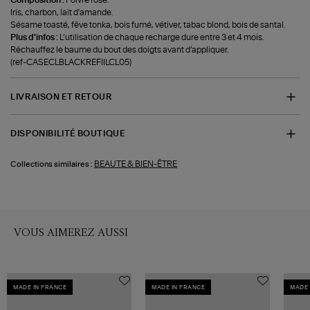
Iris, charbon, lait d'amande.
Sésame toasté, fêve tonka, bois fumé, vétiver, tabac blond, bois de santal.
Plus d'infos :
L’utilisation de chaque recharge dure entre 3 et 4 mois.
Réchauffez le baume du bout des doigts avant d’appliquer.
(ref-CASECLBLACKREFIILCL05)
LIVRAISON ET RETOUR
DISPONIBILITÉ BOUTIQUE
BEAUTE & BIEN-ÊTRE
Collections similaires :
VOUS AIMEREZ AUSSI
MADE IN FRANCE
MADE IN FRANCE
MADE 