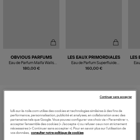
OBVIOUS PARFUMS
LES EAUX PRIMORDIALES
LES 
Eau de Parfum Malfa Walls
Eau de Parfum Superfluide
Eau
100ml
Ambre, 50ml
180,00 €
160,00 €
Continuer sans accepter
VOS DERNIERS PRODUITS VUS
lulli-sur-la-toile.com utilise des cookies et technologies similaires à des fins de
performance, personnalisation, publicité et analyses, en collaboration avec des
partenaires tels que Google. Vous pouvez configurer vos choix via « Paramétrer »,
accepter l’ensemble des cookies (« J’accepte ») ou refuser ceux non strictement
nécessaires (« Continuer sans accepter »). Pour en savoir plus sur l’utilisation de
vos données,
consulter notre politique de cookies