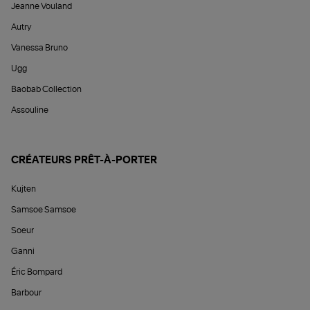
Jeanne Vouland
Autry
Vanessa Bruno
Ugg
Baobab Collection
Assouline
CRÉATEURS PRÊT-À-PORTER
Kujten
Samsoe Samsoe
Soeur
Ganni
Éric Bompard
Barbour