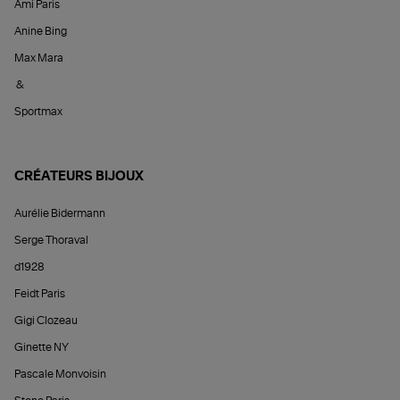
Ami Paris
Anine Bing
Max Mara
&
Sportmax
CRÉATEURS BIJOUX
Aurélie Bidermann
Serge Thoraval
d1928
Feidt Paris
Gigi Clozeau
Ginette NY
Pascale Monvoisin