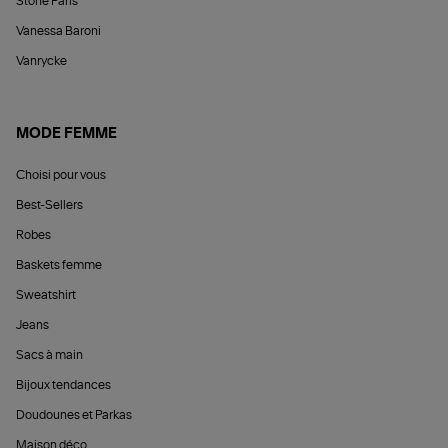
Stone Paris
Vanessa Baroni
Vanrycke
MODE FEMME
Choisi pour vous
Best-Sellers
Robes
Baskets femme
Sweatshirt
Jeans
Sacs à main
Bijoux tendances
Doudounes et Parkas
Maison déco