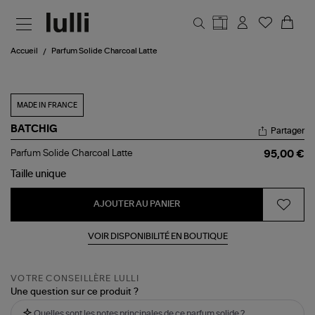
Aller au contenu principal
Accueil
Parfum Solide Charcoal Latte
MADE IN FRANCE
BATCHIG
Partager
Parfum
Parfum Solide Charcoal Latte
95,00 €
Solide
Charcoal
Taille
unique
Latte
AJOUTER AU PANIER
VOIR DISPONIBILITÉ EN BOUTIQUE
VOTRE CONSEILLÈRE LULLI
Une question sur ce produit ?
Quelles sont les notes principales de ce parfum solide ?