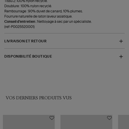
Tissu 2: 100% nylon recyclé.
Doublure : 100% nylon recyclé.
Rembourrage : 90% duvet de canard, 10% plumes.
Fourrure naturelle de raton laveur asiatique.
Conseil d'entretien :
Nettoyage à sec par un spécialiste.
(ref-P0025520001)
LIVRAISON ET RETOUR
DISPONIBILITÉ BOUTIQUE
VOS DERNIERS PRODUITS VUS