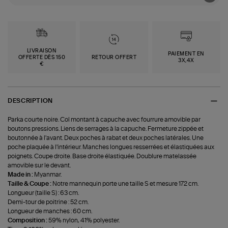
LIVRAISON
PAIEMENT EN
OFFERTE DÈS 150
RETOUR OFFERT
3X,4X
€
DESCRIPTION
Parka courte noire. Col montant à capuche avec fourrure amovible par
boutons pressions. Liens de serrages à la capuche. Fermeture zippée et
boutonnée à l'avant. Deux poches à rabat et deux poches latérales. Une
poche plaquée à l'intérieur. Manches longues resserrées et élastiquées aux
poignets. Coupe droite. Base droite élastiquée. Doublure matelassée
amovible sur le devant.
Made in :
Myanmar.
Taille & Coupe :
Notre mannequin porte une taille S et mesure 172 cm.
Longueur (taille S) : 63 cm.
Demi-tour de poitrine : 52 cm.
Longueur de manches : 60 cm.
Composition :
59% nylon, 41% polyester.