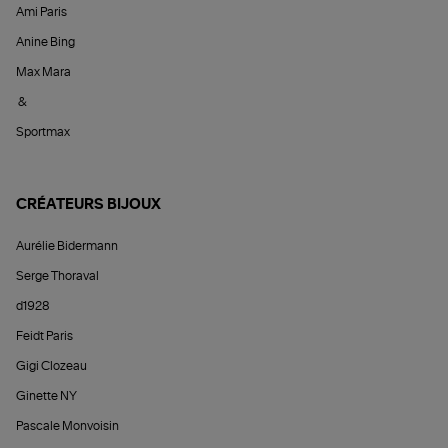
Ami Paris
Anine Bing
Max Mara
&
Sportmax
CRÉATEURS BIJOUX
Aurélie Bidermann
Serge Thoraval
d1928
Feidt Paris
Gigi Clozeau
Ginette NY
Pascale Monvoisin