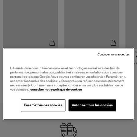
NOUVELLE COLLECTION
N
Continuer sans accepter
JEROME DREYFUSS
TORAL
Sac Bobi S Cuir Lamé
Mocassins Killian Sport
Veste
Champagne
Mousse
480,00 €
189,00 €
lulli-sur-la-toile.com utilise des cookies et technologies similaires à des fins de
performance, personnalisation, publicité et analyses, en collaboration avec des
partenaires tels que Google. Vous pouvez configurer vos choix via « Paramétrer »,
accepter l’ensemble des cookies (« J’accepte ») ou refuser ceux non strictement
nécessaires (« Continuer sans accepter »). Pour en savoir plus sur l’utilisation de
vos données,
consulter notre politique de cookies
Paramètres des cookies
Autoriser tous les cookies