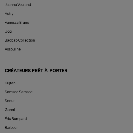
Jeanne Vouland
Autry
Vanessa Bruno
Ugg
Baobab Collection
Assouline
CRÉATEURS PRÊT-À-PORTER
Kujten
Samsoe Samsoe
Soeur
Ganni
Éric Bompard
Barbour