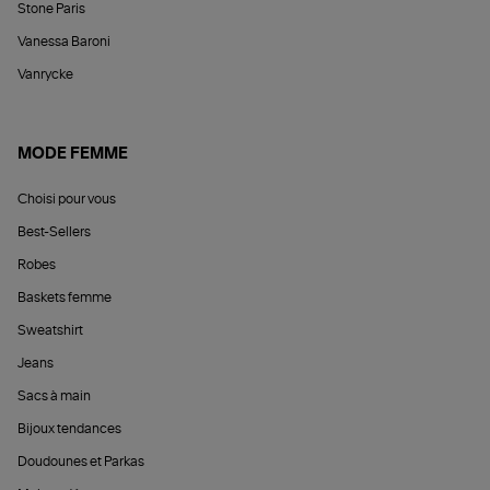
Stone Paris
Vanessa Baroni
Vanrycke
MODE FEMME
Choisi pour vous
Best-Sellers
Robes
Baskets femme
Sweatshirt
Jeans
Sacs à main
Bijoux tendances
Doudounes et Parkas