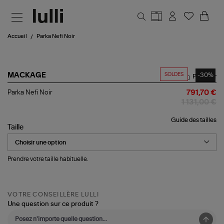
Aller au contenu principal
Accueil
Parka Nefi Noir
SOLDES
-30%
MACKAGE
Partager
Parka
Parka Nefi Noir
791,70 €
Nefi
1 131,00 €
Noir
Guide des tailles
Taille
Prendre votre taille habituelle.
VOTRE CONSEILLÈRE LULLI
Une question sur ce produit ?