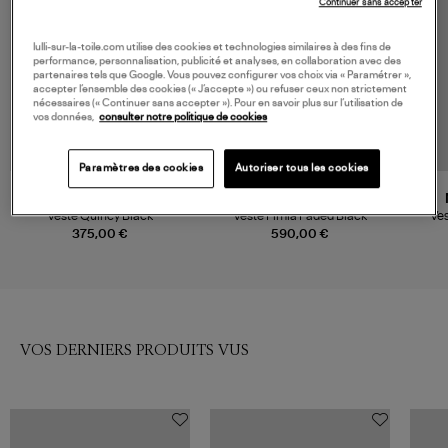
Continuer sans accepter
lulli-sur-la-toile.com utilise des cookies et technologies similaires à des fins de
performance, personnalisation, publicité et analyses, en collaboration avec des
partenaires tels que Google. Vous pouvez configurer vos choix via « Paramétrer »,
accepter l’ensemble des cookies (« J’accepte ») ou refuser ceux non strictement
nécessaires (« Continuer sans accepter »). Pour en savoir plus sur l’utilisation de
vos données,
consulter notre politique de cookies
Paramètres des cookies
Autoriser tous les cookies
NOUVELLE COLLECTION
ANINE BING
ISABEL MARANT
Veste Quincy Black
Veste Pimia Faded Black
Ves
375,00 €
590,00 €
VOS DERNIERS PRODUITS VUS