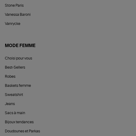
Stone Paris
Vanessa Baroni
Vanrycke
MODE FEMME
Choisi pour vous
Best-Sellers
Robes
Baskets femme
Sweatshirt
Jeans
Sacs à main
Bijoux tendances
Doudounes et Parkas