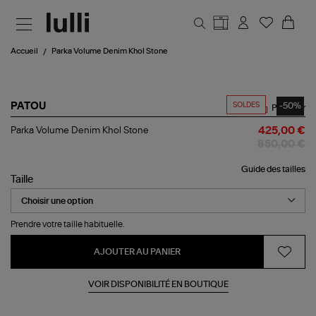
Aller au contenu principal
Accueil
Parka Volume Denim Khol Stone
SOLDES
-50%
PATOU
Partager
Parka
Parka Volume Denim Khol Stone
425,00 €
Volume
850,00 €
Denim
Khol
Guide des tailles
Stone
Taille
Prendre votre taille habituelle.
AJOUTER AU PANIER
VOIR DISPONIBILITÉ EN BOUTIQUE