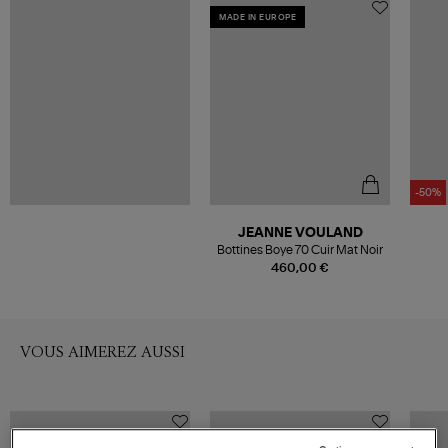
MADE IN EUROPE
-50%
JEANNE VOULAND
Bottines Boye 70 Cuir Mat Noir
460,00 €
VOUS AIMEREZ AUSSI