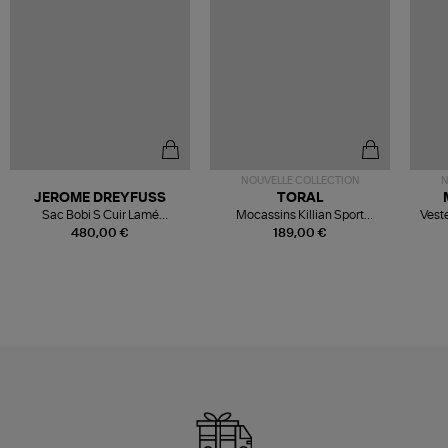
NOUVELLE COLLECTION
N
JEROME DREYFUSS
TORAL
Sac Bobi S Cuir Lamé
Mocassins Killian Sport
Veste
Champagne
Mousse
480,00 €
189,00 €