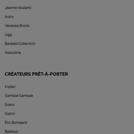
Jeanne Vouland
Autry
Vanessa Bruno
Ugg
Baobab Collection
Assouline
CRÉATEURS PRÊT-À-PORTER
Kujten
Samsoe Samsoe
Soeur
Ganni
Éric Bompard
Barbour