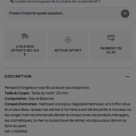
Quelle est la longueur de la chaîne de ce pendentif ?
LIVRAISON
PAIEMENT EN
OFFERTE DÈS 150
RETOUR OFFERT
3X,4X
€
DESCRIPTION
Pendentif Angèle or rose 18 carats et nacre blanche.
Taille & Coupe :
Taille du motif : 20 mm.
Composition :
Nacre Blanche.
Conseil d'entretien :
Nettoyez vos bijoux régulièrement avec un chiffon doux
et un peu d'eau, laissez-les sécher à l'air libre avant de les porter à nouveau ou
les ranger. Il est recommandé d'éviter le contact avec les produits ménagers,
les cosmétiques, la mer ou la piscine et de retirez vos bijoux pour dormir ou
faire du sport.
(ref-CANWM)