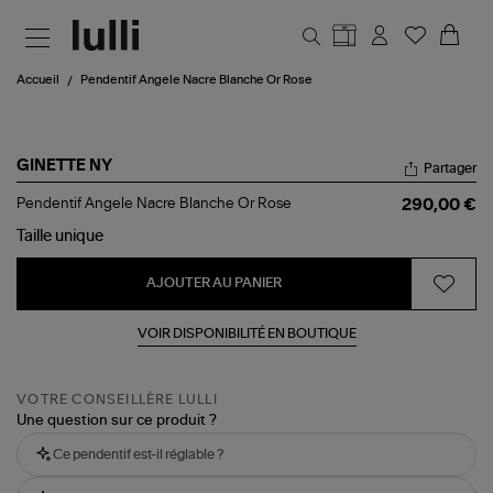
Aller au contenu principal
Accueil
Pendentif Angele Nacre Blanche Or Rose
GINETTE NY
Partager
Pendentif
Pendentif Angele Nacre Blanche Or Rose
290,00 €
Angele
Nacre
Taille
unique
Blanche
Or
AJOUTER AU PANIER
Rose
VOIR DISPONIBILITÉ EN BOUTIQUE
VOTRE CONSEILLÈRE LULLI
Une question sur ce produit ?
Ce pendentif est-il réglable ?