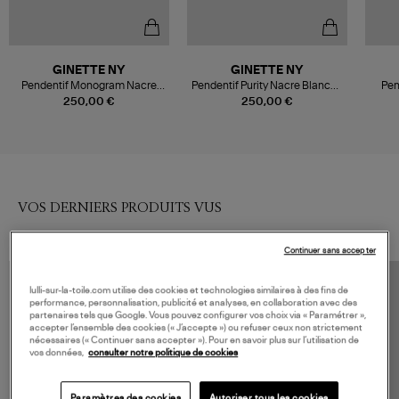
GINETTE NY
GINETTE NY
Pendentif Monogram Nacre
Pendentif Purity Nacre Blanche
Pen
Blanche Or Rose
Or Rose
250,00 €
250,00 €
VOS DERNIERS PRODUITS VUS
Continuer sans accepter
lulli-sur-la-toile.com utilise des cookies et technologies similaires à des fins de
performance, personnalisation, publicité et analyses, en collaboration avec des
partenaires tels que Google. Vous pouvez configurer vos choix via « Paramétrer »,
accepter l’ensemble des cookies (« J’accepte ») ou refuser ceux non strictement
nécessaires (« Continuer sans accepter »). Pour en savoir plus sur l’utilisation de
vos données,
consulter notre politique de cookies
Paramètres des cookies
Autoriser tous les cookies