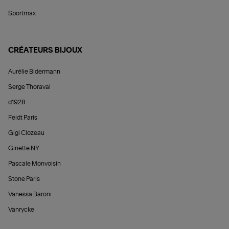
Sportmax
CRÉATEURS BIJOUX
Aurélie Bidermann
Serge Thoraval
d1928
Feidt Paris
Gigi Clozeau
Ginette NY
Pascale Monvoisin
Stone Paris
Vanessa Baroni
Vanrycke