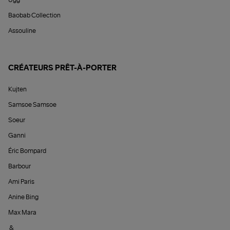
Baobab Collection
Assouline
CRÉATEURS PRÊT-À-PORTER
Kujten
Samsoe Samsoe
Soeur
Ganni
Éric Bompard
Barbour
Ami Paris
Anine Bing
Max Mara
&