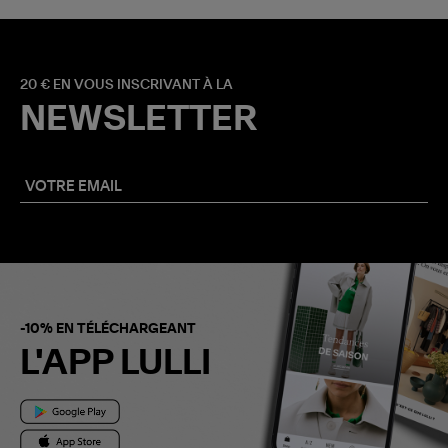
20 € EN VOUS INSCRIVANT À LA
NEWSLETTER
-10% EN TÉLÉCHARGEANT
L'APP LULLI