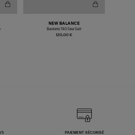
NEW BALANCE
e
Baskets 740 Sea Salt
Veste
120,00 €
3/5
PAIEMENT SÉCURISÉ