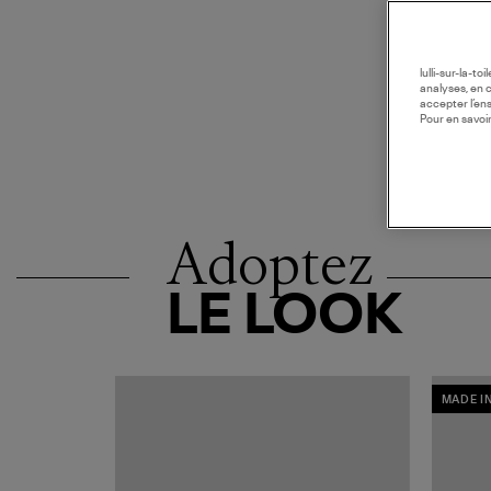
lulli-sur-la-t
analyses, en 
accepter l’en
Pour en savoir
Adoptez
LE LOOK
MADE I