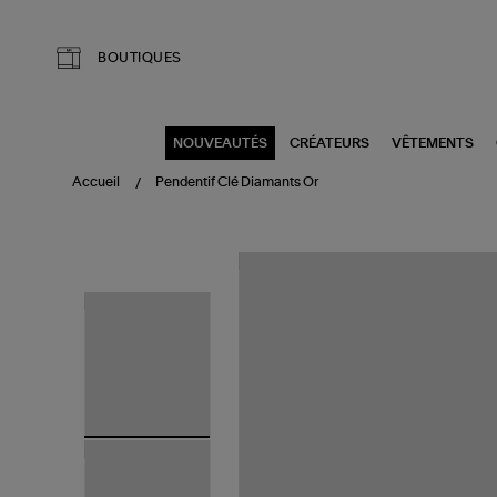
Aller au contenu principal
BOUTIQUES
NOUVEAUTÉS
CRÉATEURS
VÊTEMENTS
Accueil
Pendentif Clé Diamants Or