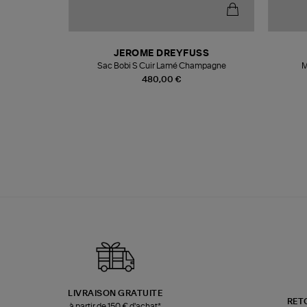
N
JEROME DREYFUSS
te
Sac Bobi S Cuir Lamé Champagne
M
480,00 €
LIVRAISON GRATUITE
RET
à partir de 150 € d'achat*