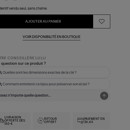
entif vendu seul, sans chaîne.
AJOUTER AU PANIER
VOIR DISPONIBILITÉ EN BOUTIQUE
RE CONSEILLÈRE LULLI
 question sur ce produit ?
Quelles sont les dimensions exactes de la clé ?
Comment entretenir ce bijou pour préserver son éclat ?
LIVRAISON
RETOUR
PAIEMENT EN
OFFERTE DÈS
OFFERT
3X,4X
150 €