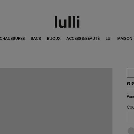
CHAUSSURES
SACS
BIJOUX
ACCESS & BEAUTÉ
LUI
MAISON
GI
Pen
Pend
Clé
Di
Or
Cou