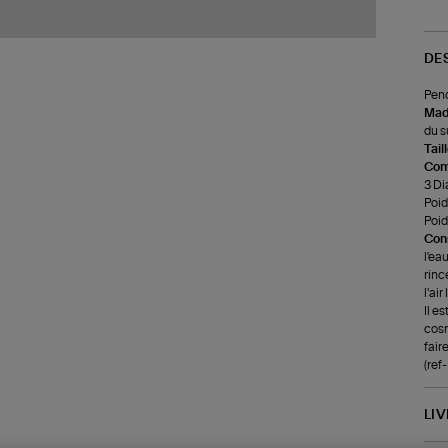
DE
Pend
Made
du s
Tail
Com
3 Di
Poids
Poid
Cons
l'ea
rinc
l'ai
Il e
cosm
faire
(ref
LI