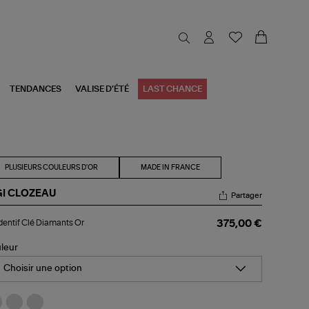
TENDANCES
VALISE D'ÉTÉ
LAST CHANCE
PLUSIEURS COULEURS D'OR
MADE IN FRANCE
GI CLOZEAU
Partager
dentif
entif Clé Diamants Or
375,00 €
amants
leur
Choisir une option