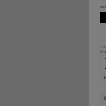
Pend
VOT
Une