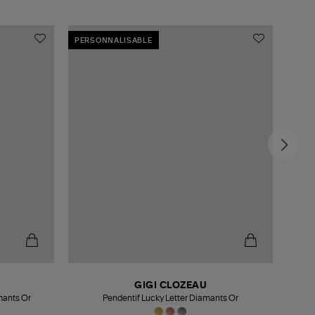
PERSONNALISABLE
MADE
GIGI CLOZEAU
mants Or
Pendentif Lucky Letter Diamants Or