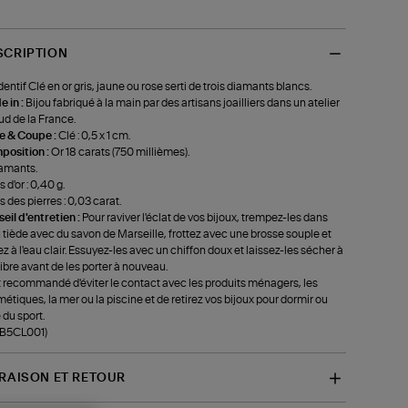
SCRIPTION
entif Clé en or gris, jaune ou rose serti de trois diamants blancs.
 in :
Bijou fabriqué à la main par des artisans joailliers dans un atelier
ud de la France.
le & Coupe :
Clé : 0,5 x 1 cm.
position :
Or 18 carats (750 millièmes).
amants.
 d'or : 0,40 g.
s des pierres : 0,03 carat.
eil d'entretien :
Pour raviver l'éclat de vos bijoux, trempez-les dans
u tiède avec du savon de Marseille, frottez avec une brosse souple et
ez à l'eau clair. Essuyez-les avec un chiffon doux et laissez-les sécher à
r libre avant de les porter à nouveau.
st recommandé d'éviter le contact avec les produits ménagers, les
étiques, la mer ou la piscine et de retirez vos bijoux pour dormir ou
 du sport.
-B5CL001)
VRAISON ET RETOUR