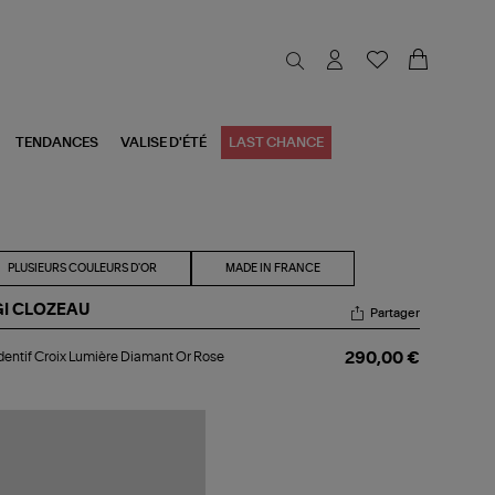
TENDANCES
VALISE D'ÉTÉ
LAST CHANCE
PLUSIEURS COULEURS D'OR
MADE IN FRANCE
GI CLOZEAU
Partager
dentif
entif Croix Lumière Diamant Or Rose
290,00 €
ix
mière
amant
se