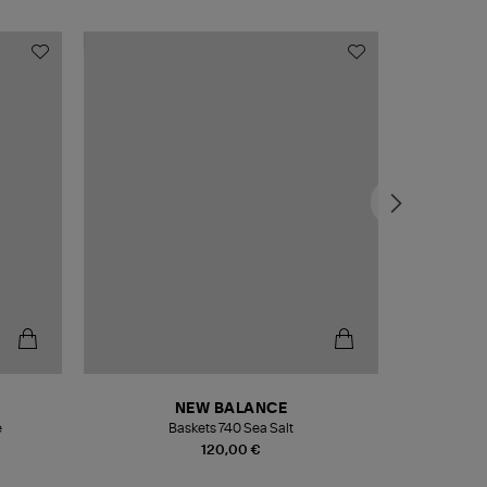
NEW BALANCE
e
Baskets 740 Sea Salt
Veste
120,00 €