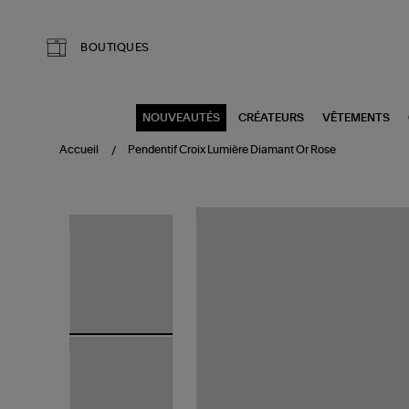
Aller au contenu principal
BOUTIQUES
NOUVEAUTÉS
CRÉATEURS
VÊTEMENTS
Accueil
Pendentif Croix Lumière Diamant Or Rose