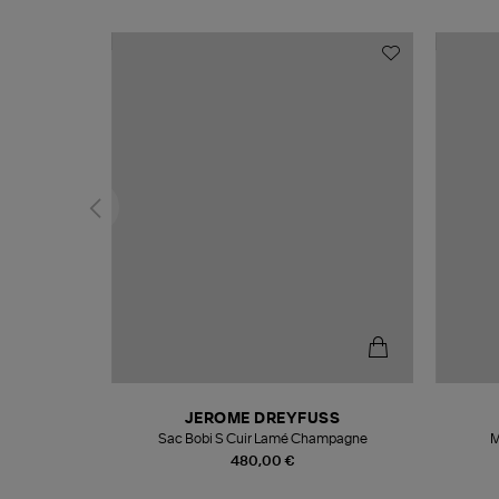
N
JEROME DREYFUSS
te
Sac Bobi S Cuir Lamé Champagne
M
480,00 €