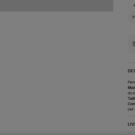
DE
Pend
Made
du s
Tail
Com
(re
LI