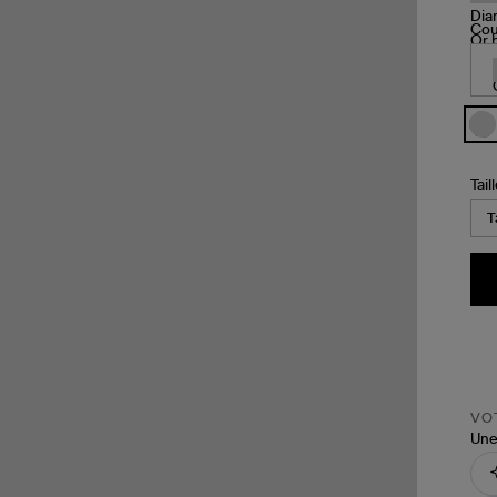
Cou
Tail
VOT
Une