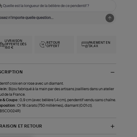
Quelle est la longueur de la bélière de ce pendentif ?
LIVRAISON
RETOUR
PAIEMENT EN
OFFERTE DÈS
OFFERT
3X,4X
150 €
SCRIPTION
entif croix en or rose avec un diamant.
 in :
Bijou fabriqué à la main par des artisans joailliers dans un atelier
ud de la France.
le & Coupe :
0,9 cm (avec bélière 1,4 cm), pendentif vendu sans chaîne.
position :
Or 18 carats (750 millièmes), diamant (0.01 ct).
f-B5CO024R)
VRAISON ET RETOUR