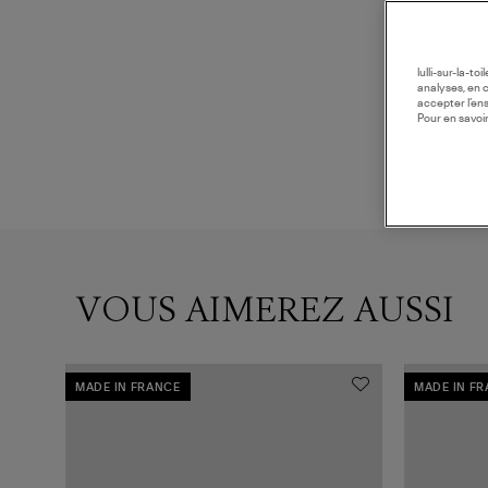
lulli-sur-la-t
analyses, en 
accepter l’en
Pour en savoir
VOUS AIMEREZ AUSSI
MADE IN FRANCE
MADE IN F