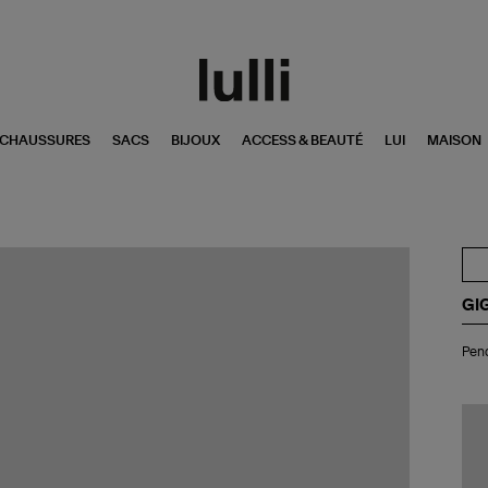
CHAUSSURES
SACS
BIJOUX
ACCESS & BEAUTÉ
LUI
MAISON
GI
Pen
Pend
Cro
Lu
Di
Or
Ro