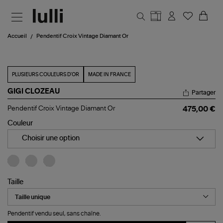
Aller au contenu principal
Accueil
Pendentif Croix Vintage Diamant Or
PLUSIEURS COULEURS D'OR
MADE IN FRANCE
GIGI CLOZEAU
Partager
Pendentif
Pendentif Croix Vintage Diamant Or
475,00 €
Croix
Vintage
Couleur
Diamant
Or
Choisir une option
Taille
Pendentif vendu seul, sans chaîne.