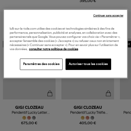
395,00 €
Continuer sans accepter
VOUS AIMEREZ AUSSI
lulli-sur-la-toile.com utilise des cookies et technologies similaires à des fins de
performance, personnalisation, publicité et analyses, en collaboration avec des
partenaires tels que Google. Vous pouvez configurer vos choix via « Paramétrer »,
accepter l’ensemble des cookies (« J’accepte ») ou refuser ceux non strictement
PERSONNALISABLE
MADE IN FRANCE
MADE 
nécessaires (« Continuer sans accepter »). Pour en savoir plus sur l’utilisation de
vos données,
consulter notre politique de cookies
Paramètres des cookies
Autoriser tous les cookies
GIGI CLOZEAU
GIGI CLOZEAU
Pendentif Lucky Letter
Pendentif Lucky Trèfle
Pend
Diamants Or
Diamants Or
675,00 €
405,00 €