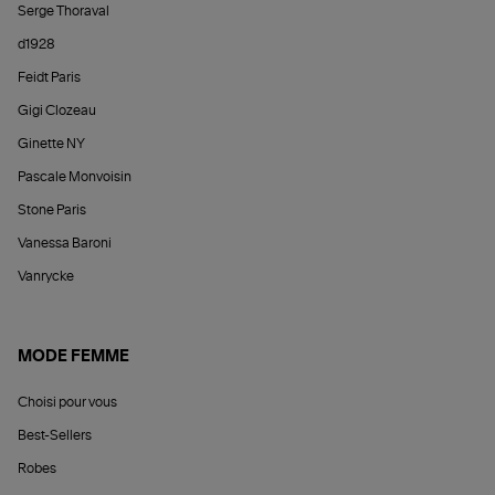
Serge Thoraval
d1928
Feidt Paris
Gigi Clozeau
Ginette NY
Pascale Monvoisin
Stone Paris
Vanessa Baroni
Vanrycke
MODE FEMME
Choisi pour vous
Best-Sellers
Robes