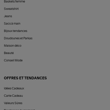
Baskets femme
Sweatshirt
Jeans
Sacs à main
Bijoux tendances
Doudounes et Parkas
Maison déco
Beauté
Conseil Mode
OFFRES ET TENDANCES
Idées Cadeaux
Carte Cadeau
Valeurs Sûres