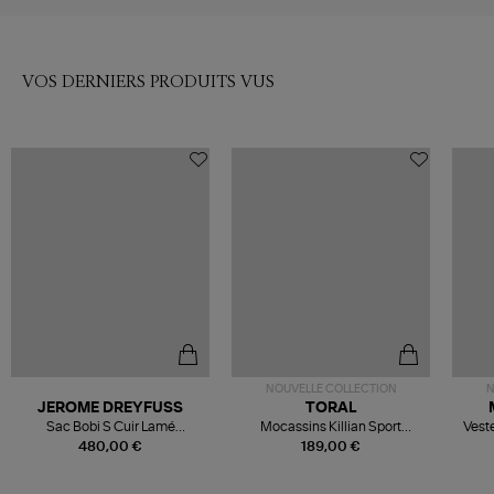
VOS DERNIERS PRODUITS VUS
NOUVELLE COLLECTION
N
JEROME DREYFUSS
TORAL
Sac Bobi S Cuir Lamé
Mocassins Killian Sport
Veste
Champagne
Mousse
480,00 €
189,00 €