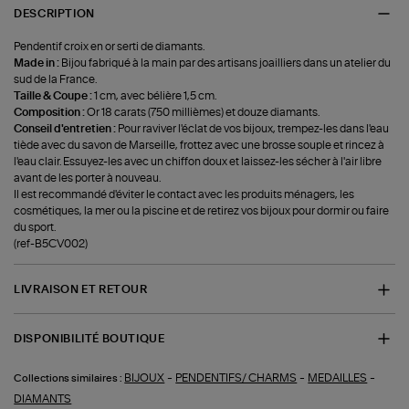
DESCRIPTION
Pendentif croix en or serti de diamants.
Made in :
Bijou fabriqué à la main par des artisans joailliers dans un atelier du
sud de la France.
Taille & Coupe :
1 cm, avec bélière 1,5 cm.
Composition :
Or 18 carats (750 millièmes) et douze diamants.
Conseil d'entretien :
Pour raviver l'éclat de vos bijoux, trempez-les dans l'eau
tiède avec du savon de Marseille, frottez avec une brosse souple et rincez à
l'eau clair. Essuyez-les avec un chiffon doux et laissez-les sécher à l'air libre
avant de les porter à nouveau.
Il est recommandé d'éviter le contact avec les produits ménagers, les
cosmétiques, la mer ou la piscine et de retirez vos bijoux pour dormir ou faire
du sport.
(ref-B5CV002)
LIVRAISON ET RETOUR
DISPONIBILITÉ BOUTIQUE
-
-
-
BIJOUX
PENDENTIFS/ CHARMS
MEDAILLES
Collections similaires :
DIAMANTS