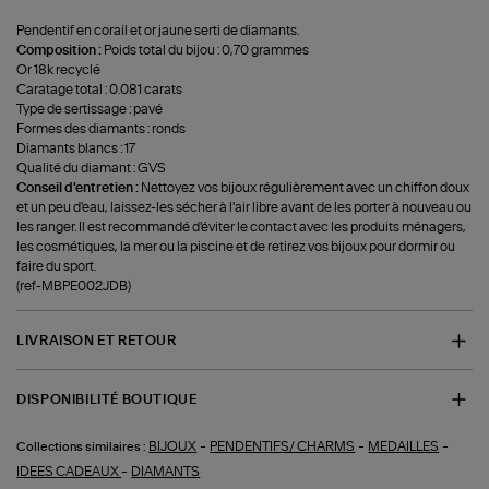
Pendentif en corail et or jaune serti de diamants.
Composition :
Poids total du bijou : 0,70 grammes
Or 18k recyclé
Caratage total : 0.081 carats
Type de sertissage : pavé
Formes des diamants : ronds
Diamants blancs : 17
Qualité du diamant : GVS
Conseil d'entretien :
Nettoyez vos bijoux régulièrement avec un chiffon doux
et un peu d'eau, laissez-les sécher à l'air libre avant de les porter à nouveau ou
les ranger. Il est recommandé d'éviter le contact avec les produits ménagers,
les cosmétiques, la mer ou la piscine et de retirez vos bijoux pour dormir ou
faire du sport.
(ref-MBPE002JDB)
LIVRAISON ET RETOUR
DISPONIBILITÉ BOUTIQUE
-
-
-
BIJOUX
PENDENTIFS/ CHARMS
MEDAILLES
Collections similaires :
-
IDEES CADEAUX
DIAMANTS