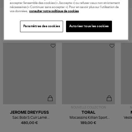
accepter l’ensemble des cookies (« J’accepte ») ou refuser ceux non strictement
nécessaires (« Continuer sans accepter »). Pour en savoir plus sur l’utilisation de
vos données,
consulter notre politique de cookies
VOS DERNIERS PRODUITS VUS
Paramètres des cookies
Autoriser tous les cookies
NOUVELLE COLLECTION
N
JEROME DREYFUSS
TORAL
Sac Bobi S Cuir Lamé
Mocassins Killian Sport
Veste
Champagne
Mousse
480,00 €
189,00 €