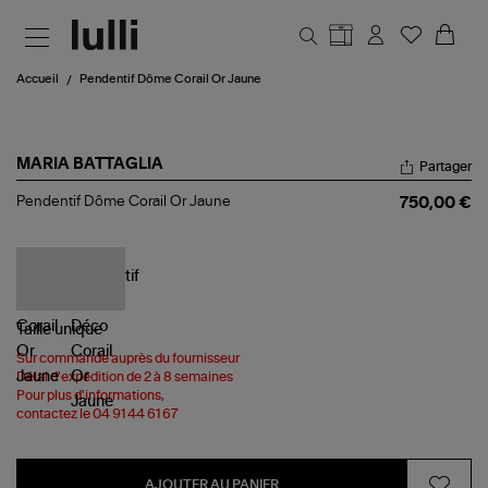
Aller au contenu principal
Accueil
Pendentif Dôme Corail Or Jaune
MARIA BATTAGLIA
Partager
Pendentif
Pendentif Dôme Corail Or Jaune
750,00 €
Dôme
Corail
Or
Jaune
Taille
unique
Sur commande auprès du fournisseur
Délai d'expédition de 2 à 8 semaines
Pour plus d'informations,
contactez le 04 91 44 61 67
AJOUTER AU PANIER