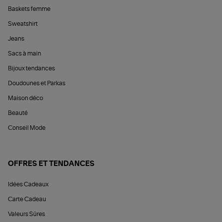
Baskets femme
Sweatshirt
Jeans
Sacs à main
Bijoux tendances
Doudounes et Parkas
Maison déco
Beauté
Conseil Mode
OFFRES ET TENDANCES
Idées Cadeaux
Carte Cadeau
Valeurs Sûres