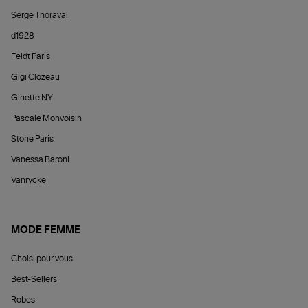
Serge Thoraval
d1928
Feidt Paris
Gigi Clozeau
Ginette NY
Pascale Monvoisin
Stone Paris
Vanessa Baroni
Vanrycke
MODE FEMME
Choisi pour vous
Best-Sellers
Robes