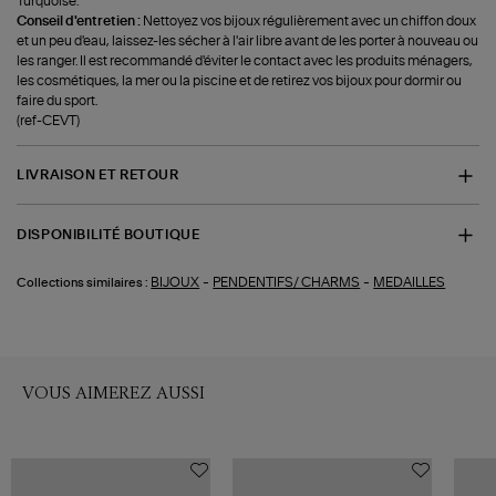
Turquoise.
Conseil d'entretien :
Nettoyez vos bijoux régulièrement avec un chiffon doux
et un peu d'eau, laissez-les sécher à l'air libre avant de les porter à nouveau ou
les ranger. Il est recommandé d'éviter le contact avec les produits ménagers,
les cosmétiques, la mer ou la piscine et de retirez vos bijoux pour dormir ou
faire du sport.
(ref-CEVT)
LIVRAISON ET RETOUR
DISPONIBILITÉ BOUTIQUE
-
-
BIJOUX
PENDENTIFS/ CHARMS
MEDAILLES
Collections similaires :
VOUS AIMEREZ AUSSI