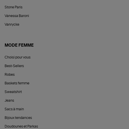
Stone Paris
Vanessa Baroni
Vanrycke
MODE FEMME
Choisi pour vous
Best-Sellers
Robes
Baskets femme
Sweatshirt
Jeans
Sacs à main
Bijoux tendances
Doudounes et Parkas