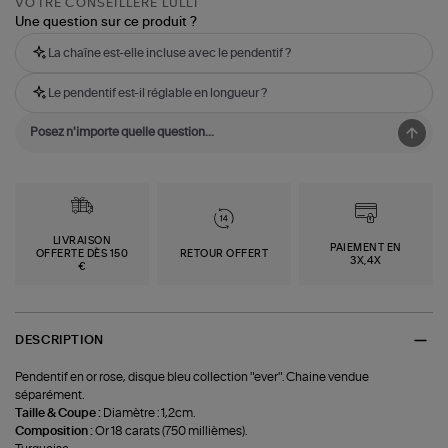
VOTRE CONSEILLÈRE LULLI
Une question sur ce produit ?
La chaîne est-elle incluse avec le pendentif ?
Le pendentif est-il réglable en longueur ?
LIVRAISON
PAIEMENT EN
OFFERTE DÈS 150
RETOUR OFFERT
3X,4X
€
DESCRIPTION
Pendentif en or rose, disque bleu collection "ever". Chaine vendue
séparément.
Taille & Coupe :
Diamètre : 1,2cm.
Composition :
Or 18 carats (750 millièmes).