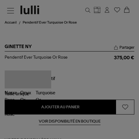
Aller au contenu principal
Accueil
Pendentif Ever Turquoise Or Rose
GINETTE NY
Partager
Pendentif
Pendentif Ever Turquoise Or Rose
375,00 €
Ever
Turquoise
Or
Rose
Taille
unique
AJOUTER AU PANIER
VOIR DISPONIBILITÉ EN BOUTIQUE