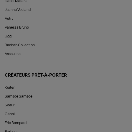
Isabel Marant
Jeanne Vouland
Autry
Vanessa Bruno
Ugg
Baobab Collection
Assouline
CRÉATEURS PRÊT-À-PORTER
Kujten
Samsoe Samsoe
Soeur
Ganni
Éric Bompard
Barbour