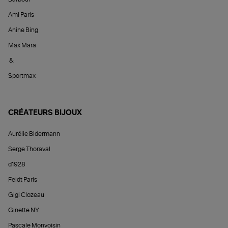
Ami Paris
Anine Bing
Max Mara
&
Sportmax
CRÉATEURS BIJOUX
Aurélie Bidermann
Serge Thoraval
d1928
Feidt Paris
Gigi Clozeau
Ginette NY
Pascale Monvoisin