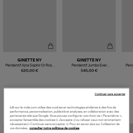
GINETTE NY
GINETTE NY
Pendentif Ajna Saphir Or Rose
Pendentif Jumbo Ever
Pend
Diamants
Malachite Or Rose
620,00 €
545,00 €
Continuer sans accepter
VOS DERNIERS PRODUITS VUS
lulli-sur-la-toile.com utilise des cookies et technologies similaires à des fins de
performance, personnalisation, publicité et analyses, en collaboration avec des
partenaires tels que Google. Vous pouvez configurer vos choix via « Paramétrer »,
accepter l’ensemble des cookies (« J’accepte ») ou refuser ceux non strictement
nécessaires (« Continuer sans accepter »). Pour en savoir plus sur l’utilisation de
vos données,
consulter notre politique de cookies