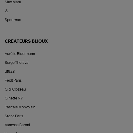
Max Mara
&
Sportmax
CRÉATEURS BIJOUX
Aurélie Bidermann
Serge Thoraval
d1928
Feidt Paris
Gigi Clozeau
Ginette NY
Pascale Monvoisin
Stone Paris
Vanessa Baroni