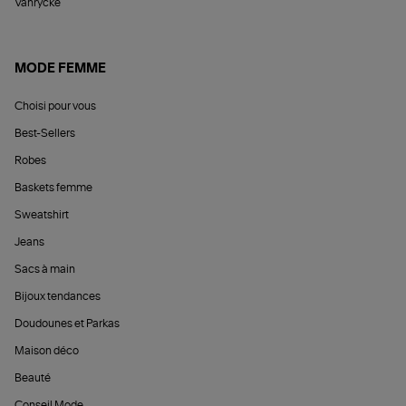
Vanrycke
MODE FEMME
Choisi pour vous
Best-Sellers
Robes
Baskets femme
Sweatshirt
Jeans
Sacs à main
Bijoux tendances
Doudounes et Parkas
Maison déco
Beauté
Conseil Mode