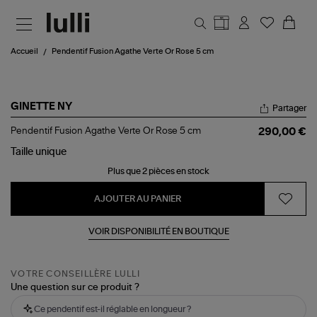
Aller au contenu principal
Accueil
Pendentif Fusion Agathe Verte Or Rose 5 cm
GINETTE NY
Partager
Pendentif
Pendentif Fusion Agathe Verte Or Rose 5 cm
290,00 €
Fusion
Agathe
Taille
unique
Verte
Plus que 2 pièces en stock
Or
Rose
5
AJOUTER AU PANIER
cm
VOIR DISPONIBILITÉ EN BOUTIQUE
VOTRE CONSEILLÈRE LULLI
Une question sur ce produit ?
Ce pendentif est-il réglable en longueur ?