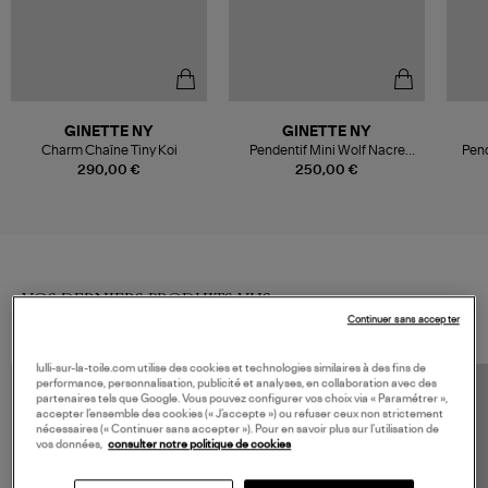
GINETTE NY
GINETTE NY
Charm Chaîne Tiny Koi
Pendentif Mini Wolf Nacre
Pen
Noire Or Rose
290,00 €
250,00 €
VOS DERNIERS PRODUITS VUS
Continuer sans accepter
lulli-sur-la-toile.com utilise des cookies et technologies similaires à des fins de
performance, personnalisation, publicité et analyses, en collaboration avec des
partenaires tels que Google. Vous pouvez configurer vos choix via « Paramétrer »,
accepter l’ensemble des cookies (« J’accepte ») ou refuser ceux non strictement
nécessaires (« Continuer sans accepter »). Pour en savoir plus sur l’utilisation de
vos données,
consulter notre politique de cookies