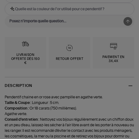
Quelle est la couleur de l'or utilisé pour ce pendentif ?
LIVRAISON
PAIEMENT EN
OFFERTE DÈS 150
RETOUR OFFERT
3X,4X
€
DESCRIPTION
Pendentif chaine en or rose avec pampille en agathe verte.
Taille & Coupe :
Longueur : 5 cm.
Composition :
Or 18 carats (750 millièmes).
Agathe verte.
Conseil d'entretien :
Nettoyez vos bijoux régulièrement avec un chiffon doux
et un peu d'eau, laissez-les sécher à l'air libre avant de les porter à nouveau ou
les ranger. Il est recommandé d'éviter le contact avec les produits ménagers,
les cosmétiques, la mer ou la piscine et de retirez vos bijoux pour dormir ou