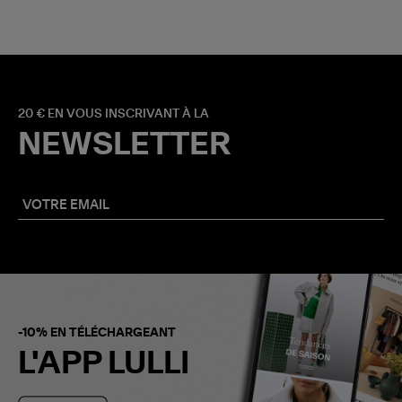
20 € EN VOUS INSCRIVANT À LA
NEWSLETTER
-10% EN TÉLÉCHARGEANT
L'APP LULLI