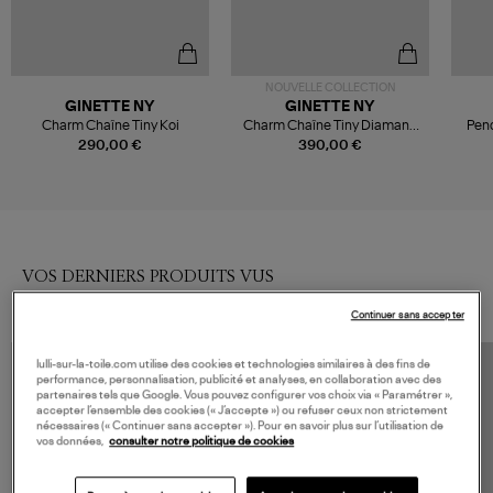
NOUVELLE COLLECTION
GINETTE NY
GINETTE NY
Charm Chaîne Tiny Koi
Charm Chaîne Tiny Diamand
Pen
Koi
290,00 €
390,00 €
VOS DERNIERS PRODUITS VUS
Continuer sans accepter
lulli-sur-la-toile.com utilise des cookies et technologies similaires à des fins de
performance, personnalisation, publicité et analyses, en collaboration avec des
partenaires tels que Google. Vous pouvez configurer vos choix via « Paramétrer »,
accepter l’ensemble des cookies (« J’accepte ») ou refuser ceux non strictement
nécessaires (« Continuer sans accepter »). Pour en savoir plus sur l’utilisation de
vos données,
consulter notre politique de cookies