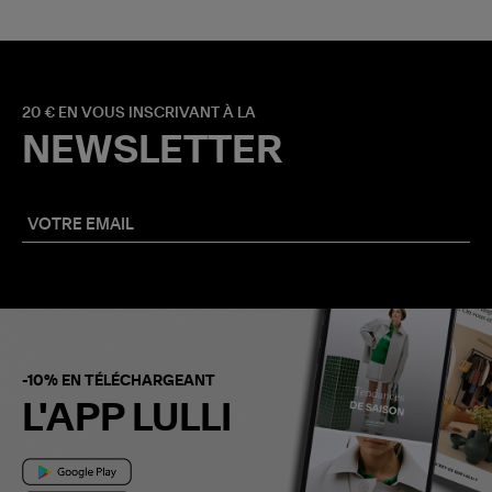
20 € EN VOUS INSCRIVANT À LA
NEWSLETTER
-10% EN TÉLÉCHARGEANT
L'APP LULLI