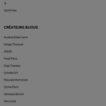
&
Sportmax
CRÉATEURS BIJOUX
Aurélie Bidermann
Serge Thoraval
d1928
Feidt Paris
Gigi Clozeau
Ginette NY
Pascale Monvoisin
Stone Paris
Vanessa Baroni
Vanrycke