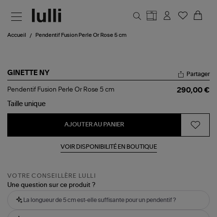
Aller au contenu principal
Accueil
Pendentif Fusion Perle Or Rose 5 cm
GINETTE NY
Partager
Pendentif
Pendentif Fusion Perle Or Rose 5 cm
290,00 €
Fusion
Perle
Taille
unique
Or
Rose
AJOUTER AU PANIER
5
cm
VOIR DISPONIBILITÉ EN BOUTIQUE
VOTRE CONSEILLÈRE LULLI
Une question sur ce produit ?
La longueur de 5 cm est-elle suffisante pour un pendentif ?