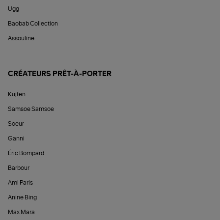
Ugg
Baobab Collection
Assouline
CRÉATEURS PRÊT-À-PORTER
Kujten
Samsoe Samsoe
Soeur
Ganni
Éric Bompard
Barbour
Ami Paris
Anine Bing
Max Mara