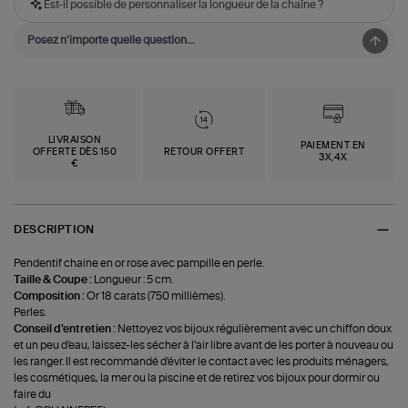
Est-il possible de personnaliser la longueur de la chaîne ?
LIVRAISON
PAIEMENT EN
OFFERTE DÈS 150
RETOUR OFFERT
3X,4X
€
DESCRIPTION
Pendentif chaine en or rose avec pampille en perle.
Taille & Coupe :
Longueur : 5 cm.
Composition :
Or 18 carats (750 millièmes).
Perles.
Conseil d'entretien :
Nettoyez vos bijoux régulièrement avec un chiffon doux
et un peu d'eau, laissez-les sécher à l'air libre avant de les porter à nouveau ou
les ranger. Il est recommandé d'éviter le contact avec les produits ménagers,
les cosmétiques, la mer ou la piscine et de retirez vos bijoux pour dormir ou
faire du