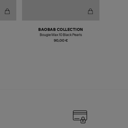
BAOBAB COLLECTION
Bougie Max 10 Black Pearls
Paréo Fou
90,00 €