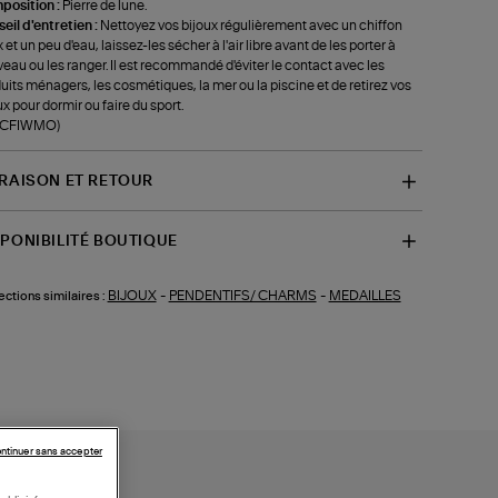
position :
Pierre de lune.
eil d'entretien :
Nettoyez vos bijoux régulièrement avec un chiffon
 et un peu d'eau, laissez-les sécher à l'air libre avant de les porter à
eau ou les ranger. Il est recommandé d'éviter le contact avec les
uits ménagers, les cosmétiques, la mer ou la piscine et de retirez vos
ux pour dormir ou faire du sport.
f-CFIWMO)
VRAISON ET RETOUR
SPONIBILITÉ BOUTIQUE
BIJOUX
-
PENDENTIFS/ CHARMS
-
MEDAILLES
ections similaires :
ntinuer sans accepter