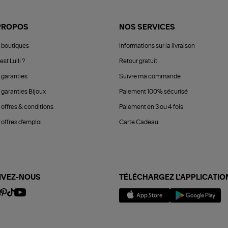
PROPOS
NOS SERVICES
 boutiques
Informations sur la livraison
est Lulli ?
Retour gratuit
 garanties
Suivre ma commande
 garanties Bijoux
Paiement 100% sécurisé
 offres & conditions
Paiement en 3 ou 4 fois
offres d'emploi
Carte Cadeau
IVEZ-NOUS
TÉLÉCHARGEZ L'APPLICATIO