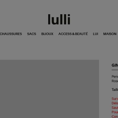
CHAUSSURES
SACS
BIJOUX
ACCESS & BEAUTÉ
LUI
MAISON
GI
Pen
Pend
Gol
Ros
Pie
de
Tail
Lu
Bla
Or
Sur 
Ro
Déla
Sauf
Pour
Cont