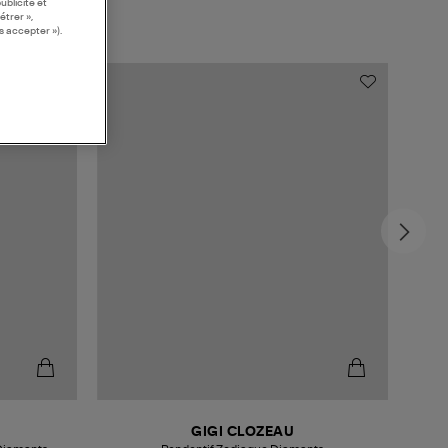
ublicité et
étrer »,
s accepter »).
GIGI CLOZEAU