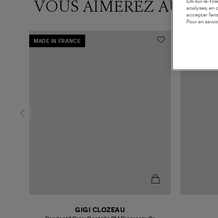
VOUS AIMEREZ AUSSI
lulli-sur-la-t
analyses, en 
accepter l’en
Pour en savoir
MADE IN FRANCE
GIGI CLOZEAU