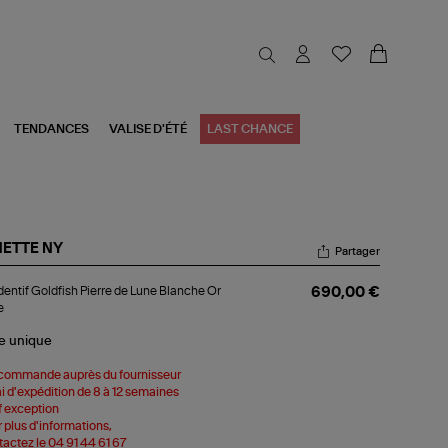
TENDANCES
VALISE D'ÉTÉ
LAST CHANCE
NETTE NY
Partager
dentif
entif Goldfish Pierre de Lune Blanche Or
690,00 €
dfish
e
rre
le
unique
ne
nche
commande auprès du fournisseur
se
i d'expédition de 8 à 12 semaines
 exception
 plus d'informations,
actez le 04 91 44 61 67