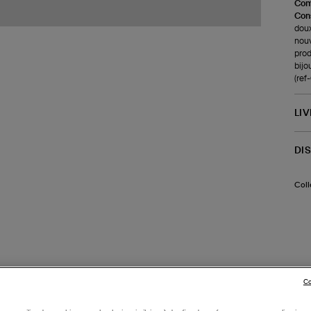
Com
Cons
doux
nouv
prod
bijo
(re
LI
DI
Coll
Co