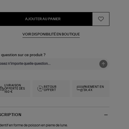
AJOUTER AU PANIER
VOIR DISPONIBILITÉ EN BOUTIQUE
 question sur ce produit ?
LIVRAISON
RETOUR
PAIEMENT EN
OFFERTE DÈS
OFFERT
3X,4X
150 €
SCRIPTION
entif en forme de poisson en pierre de lune.