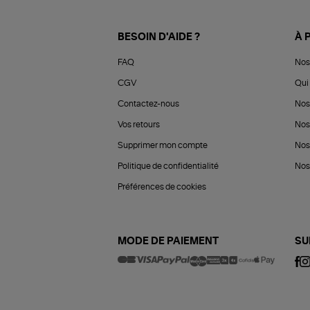
BESOIN D'AIDE ?
À 
FAQ
Nos
CGV
Qui 
Contactez-nous
Nos
Vos retours
Nos
Supprimer mon compte
Nos
Politique de confidentialité
Nos 
Préférences de cookies
MODE DE PAIEMENT
SU