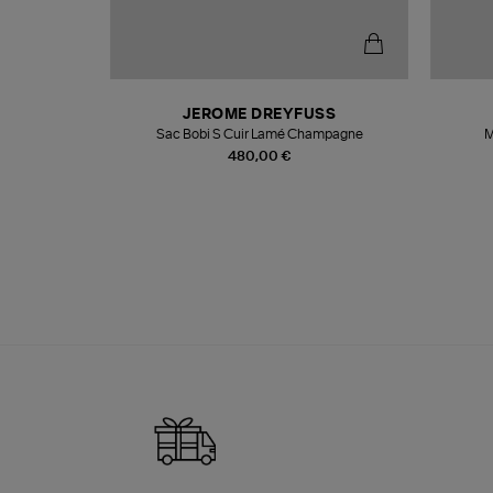
T
JEROME DREYFUSS
k
Sac Bobi S Cuir Lamé Champagne
M
480,00 €