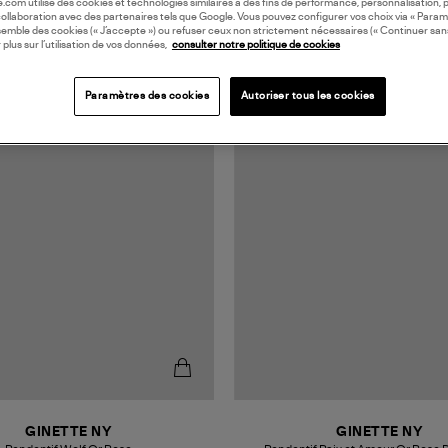
oile.com utilise des cookies et technologies similaires à des fins de performance, personnalisation, p
collaboration avec des partenaires tels que Google. Vous pouvez configurer vos choix via « Param
semble des cookies (« J’accepte ») ou refuser ceux non strictement nécessaires (« Continuer san
 plus sur l’utilisation de vos données,
consulter notre politique de cookies
Paramètres des cookies
Autoriser tous les cookies
GINETTE NY
GINETTE NY