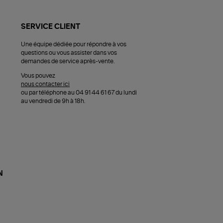
SERVICE CLIENT
Une équipe dédiée pour répondre à vos
questions ou vous assister dans vos
demandes de service après-vente.
Vous pouvez
nous contacter ici
ou par téléphone au 04 91 44 61 67 du lundi
au vendredi de 9h à 18h.
N