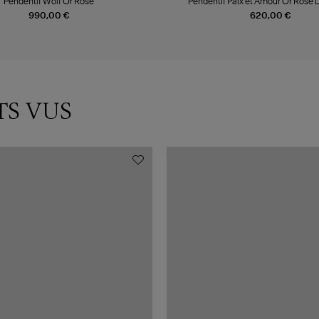
Pendentif Wolf Or Rose
Pendentif Paix et Amour Or Rose
990,00 €
620,00 €
TS VUS