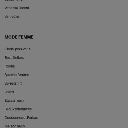
Vanessa Baroni
Vanrycke
MODE FEMME
Choisi pour vous
Best-Sellers
Robes
Baskets femme
Sweatshirt
Jeans
Sacs à main
Bijoux tendances
Doudounes et Parkas
Maison déco