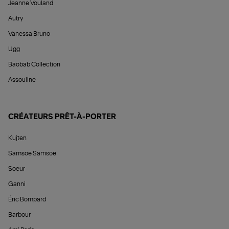
Jeanne Vouland
Autry
Vanessa Bruno
Ugg
Baobab Collection
Assouline
CRÉATEURS PRÊT-À-PORTER
Kujten
Samsoe Samsoe
Soeur
Ganni
Éric Bompard
Barbour