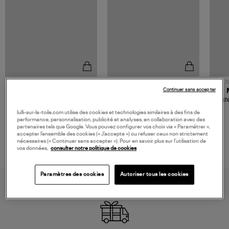
NOUVELLE COLLECTION
N
Continuer sans accepter
JEROME DREYFUSS
TORAL
Sac Bobi S Cuir Lamé
Mocassins Killian Sport
Veste
Champagne
Mousse
480,00 €
189,00 €
lulli-sur-la-toile.com utilise des cookies et technologies similaires à des fins de
performance, personnalisation, publicité et analyses, en collaboration avec des
partenaires tels que Google. Vous pouvez configurer vos choix via « Paramétrer »,
accepter l’ensemble des cookies (« J’accepte ») ou refuser ceux non strictement
nécessaires (« Continuer sans accepter »). Pour en savoir plus sur l’utilisation de
vos données,
consulter notre politique de cookies
Paramètres des cookies
Autoriser tous les cookies