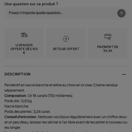
Une question sur ce produit ?
LIVRAISON
PAIEMENT EN
OFFERTE DÈS 150
RETOUR OFFERT
3X,4X
€
DESCRIPTION
Pendentif en nacre blanche et lettre au choix en or rose. Chaîne vendue
séparement.
Composition :
Or 18 carats (750 millièmes).
Poids d'or : 0,63 g.
Nacre blanche.
Poids des pierres : 3,24 carat.
Conseil d'entretien :
Nettoyez vos bijoux régulièrement avec un chiffon doux
et un peu d'eau, laissez-les sécher à l'air libre avant de les porter à nouveau ou
les ranger.