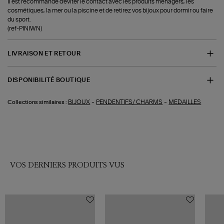
Il est recommandé d'éviter le contact avec les produits ménagers, les
cosmétiques, la mer ou la piscine et de retirez vos bijoux pour dormir ou faire
du sport.
(ref-PINIWN)
LIVRAISON ET RETOUR
DISPONIBILITÉ BOUTIQUE
-
-
BIJOUX
PENDENTIFS/ CHARMS
MEDAILLES
Collections similaires :
VOS DERNIERS PRODUITS VUS