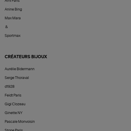
Ami Paris
Anine Bing
Max Mara
&
Sportmax
CRÉATEURS BIJOUX
Aurélie Bidermann
Serge Thoraval
d1928
Feidt Paris
Gigi Clozeau
Ginette NY
Pascale Monvoisin
Stone Paris