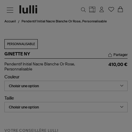
Aller au contenu principal
Accueil
Pendentif Initial Nacre Blanche Or Rose, Personnalisable
PERSONNALISABLE
GINETTE NY
Partager
Pendentif
Pendentif Initial Nacre Blanche Or Rose,
410,00 €
Initial
Personnalisable
Nacre
Couleur
Blanche
Or
Rose,
Personnalisable
Taille
VOTRE CONSEILLÈRE LULLI