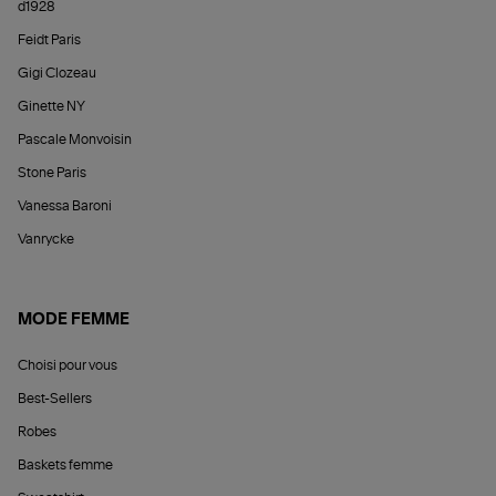
d1928
Feidt Paris
Gigi Clozeau
Ginette NY
Pascale Monvoisin
Stone Paris
Vanessa Baroni
Vanrycke
MODE FEMME
Choisi pour vous
Best-Sellers
Robes
Baskets femme