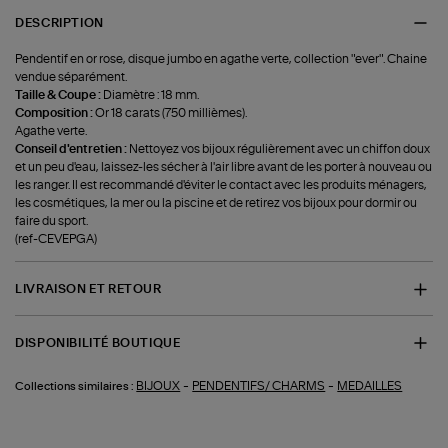
DESCRIPTION
Pendentif en or rose, disque jumbo en agathe verte, collection "ever". Chaine
vendue séparément.
Taille & Coupe :
Diamètre : 18 mm.
Composition :
Or 18 carats (750 millièmes).
Agathe verte.
Conseil d'entretien :
Nettoyez vos bijoux régulièrement avec un chiffon doux
et un peu d'eau, laissez-les sécher à l'air libre avant de les porter à nouveau ou
les ranger. Il est recommandé d'éviter le contact avec les produits ménagers,
les cosmétiques, la mer ou la piscine et de retirez vos bijoux pour dormir ou
faire du sport.
(ref-CEVEPGA)
LIVRAISON ET RETOUR
DISPONIBILITÉ BOUTIQUE
-
-
BIJOUX
PENDENTIFS/ CHARMS
MEDAILLES
Collections similaires :