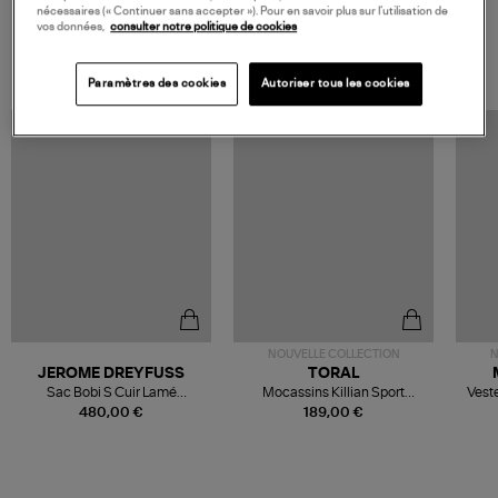
nécessaires (« Continuer sans accepter »). Pour en savoir plus sur l’utilisation de
vos données,
consulter notre politique de cookies
VOS DERNIERS PRODUITS VUS
Paramètres des cookies
Autoriser tous les cookies
NOUVELLE COLLECTION
N
JEROME DREYFUSS
TORAL
Sac Bobi S Cuir Lamé
Mocassins Killian Sport
Veste
Champagne
Mousse
480,00 €
189,00 €