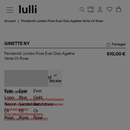
Aller au contenu principal
Accueil
Pendentif Jumbo Pixie Ever Disc Agathe Verte Or Rose
GINETTE NY
Partager
Pendentif
Pendentif Jumbo Pixie Ever Disc Agathe
610,00 €
Jumbo
Verte Or Rose
Pixie
Ever
Disc
Agathe
+
7
Verte
Voir plus
Or
Rose
Taille
unique
Sur commande auprès du fournisseur
Délai d'expédition de 8 à 12 semaines
Sauf exception
Pour plus d'informations,
Contactez le 04 91 44 61 67