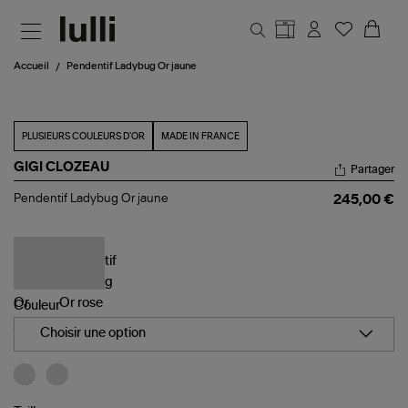
Aller au contenu principal
Accueil
Pendentif Ladybug Or jaune
PLUSIEURS COULEURS D'OR
MADE IN FRANCE
GIGI CLOZEAU
Partager
Pendentif
Pendentif Ladybug Or jaune
245,00 €
Ladybug
Or
jaune
Couleur
Choisir une option