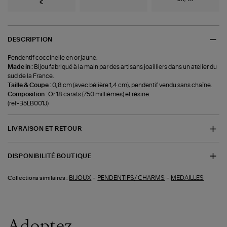
€
DESCRIPTION
Pendentif coccinelle en or jaune.
Made in :
Bijou fabriqué à la main par des artisans joailliers dans un atelier du
sud de la France.
Taille & Coupe :
0,8 cm (avec bélière 1,4 cm), pendentif vendu sans chaîne.
Composition :
Or 18 carats (750 millièmes) et résine.
(ref-B5LB001J)
LIVRAISON ET RETOUR
DISPONIBILITÉ BOUTIQUE
-
-
BIJOUX
PENDENTIFS/ CHARMS
MEDAILLES
Collections similaires :
Adoptez