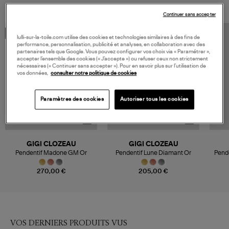
Continuer sans accepter
MADE IN FRANCE
MADE IN FRANCE
lulli-sur-la-toile.com utilise des cookies et technologies similaires à des fins de
performance, personnalisation, publicité et analyses, en collaboration avec des
partenaires tels que Google. Vous pouvez configurer vos choix via « Paramétrer »,
accepter l’ensemble des cookies (« J’accepte ») ou refuser ceux non strictement
nécessaires (« Continuer sans accepter »). Pour en savoir plus sur l’utilisation de
vos données,
consulter notre politique de cookies
Paramètres des cookies
Autoriser tous les cookies
GIGI CLOZEAU
GIGI CLOZEAU
Pendentif Madone GM Or
Pendentif Lune Diamant Or
Pende
270,00 €
205,00 €
VOS DERNIERS PRODUITS VUS