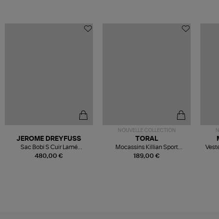
NOUVELLE COLLECTION
N
JEROME DREYFUSS
TORAL
Sac Bobi S Cuir Lamé
Mocassins Killian Sport
Veste
Champagne
Mousse
480,00 €
189,00 €