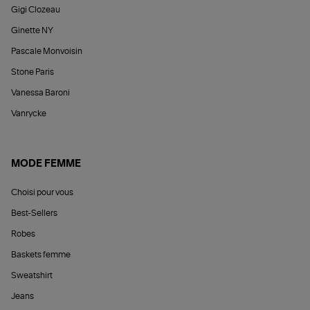
Gigi Clozeau
Ginette NY
Pascale Monvoisin
Stone Paris
Vanessa Baroni
Vanrycke
MODE FEMME
Choisi pour vous
Best-Sellers
Robes
Baskets femme
Sweatshirt
Jeans