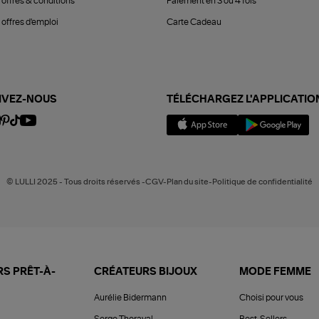
 offres & conditions
Paiement en 3 ou 4 fois
offres d'emploi
Carte Cadeau
IVEZ-NOUS
TÉLÉCHARGEZ L'APPLICATIO
© LULLI 2025 - Tous droits réservés -CGV-Plan du site-Politique de confidentialité
S PRÊT-À-
CRÉATEURS BIJOUX
MODE FEMME
Aurélie Bidermann
Choisi pour vous