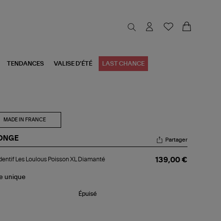
TENDANCES
VALISE D'ÉTÉ
LAST CHANCE
MADE IN FRANCE
ONGE
Partager
dentif
entif Les Loulous Poisson XL Diamanté
139,00 €
s
lous
sson
le
unique
amanté
Épuisé