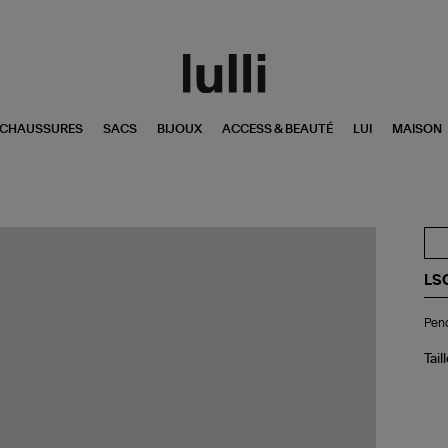
CHAUSSURES
SACS
BIJOUX
ACCESS & BEAUTÉ
LUI
MAISON
LS
Pen
Pend
Le
Lou
Poi
Tail
XL
Di