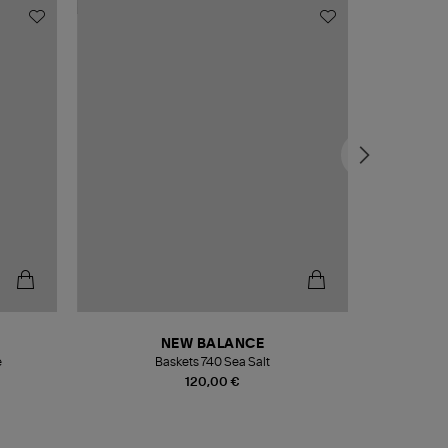
NEW BALANCE
e
Baskets 740 Sea Salt
Veste
120,00 €