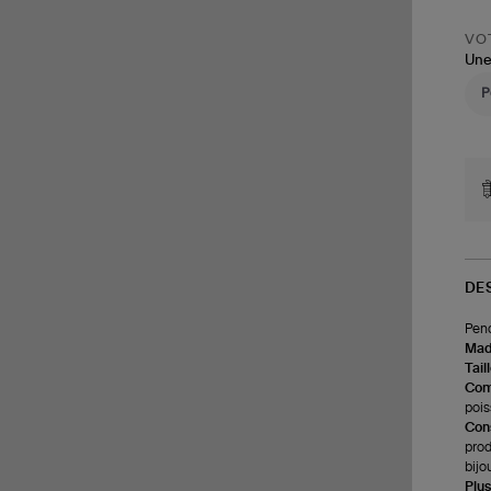
VOT
Une
DE
Pend
Made
Tail
Com
pois
Cons
prod
bijo
Plus