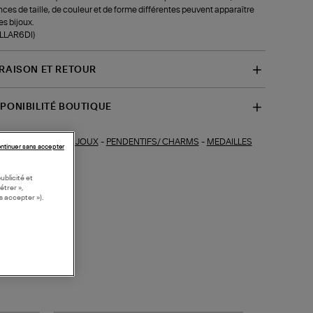
ces de taille, de couleur et de forme différentes peuvent apparaître
es bijoux.
-LLAR6DI)
VRAISON ET RETOUR
SPONIBILITÉ BOUTIQUE
BIJOUX
-
PENDENTIFS/ CHARMS
-
MEDAILLES
ections similaires :
ntinuer sans accepter
ublicité et
étrer »,
s accepter »).