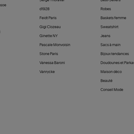
Serge Thoraval
Best-Sellers
soe
d1928
Robes
Feidt Paris
Baskets femme
Gigi Clozeau
Sweatshirt
d
Ginette NY
Jeans
Pascale Monvoisin
Sacs à main
Stone Paris
Bijoux tendances
Vanessa Baroni
Doudounes et Parka
Vanrycke
Maison déco
Beauté
Conseil Mode