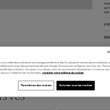
nuan
sur l
(ref
LI
DI
Coll
Co
oile.com utilise des cookies et technologies similaires à des fins de performance, personnalisation, p
collaboration avec des partenaires tels que Google. Vous pouvez configurer vos choix via « Param
semble des cookies (« J’accepte ») ou refuser ceux non strictement nécessaires (« Continuer san
 plus sur l’utilisation de vos données,
consulter notre politique de cookies
Paramètres des cookies
Autoriser tous les cookies
TS VUS