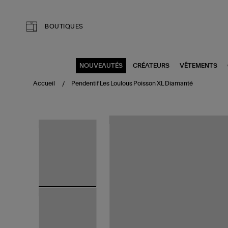
Aller au contenu principal
BOUTIQUES
NOUVEAUTÉS
CRÉATEURS
VÊTEMENTS
Accueil
Pendentif Les Loulous Poisson XL Diamanté