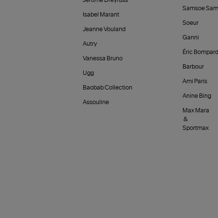
Jérôme Dreyfuss
Samsoe Sam
Isabel Marant
Soeur
Jeanne Vouland
Ganni
Autry
Éric Bompar
Vanessa Bruno
Barbour
Ugg
Ami Paris
Baobab Collection
Anine Bing
Assouline
Max Mara
&
Sportmax