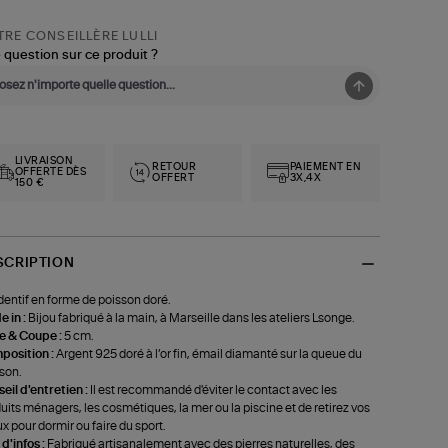
RE CONSEILLÈRE LULLI
 question sur ce produit ?
LIVRAISON
RETOUR
PAIEMENT EN
OFFERTE DÈS
OFFERT
3X,4X
150 €
SCRIPTION
entif en forme de poisson doré.
 in :
Bijou fabriqué à la main, à Marseille dans les ateliers Lsonge.
le & Coupe :
5 cm.
position :
Argent 925 doré à l’or fin, émail diamanté sur la queue du
son.
eil d'entretien :
Il est recommandé d'éviter le contact avec les
uits ménagers, les cosmétiques, la mer ou la piscine et de retirez vos
ux pour dormir ou faire du sport.
 d'infos :
Fabriqué artisanalement avec des pierres naturelles, des