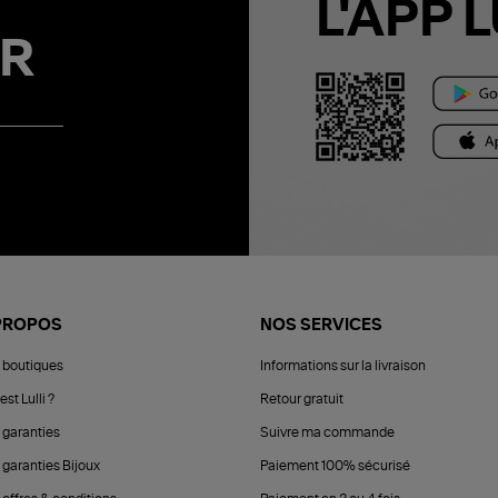
L'APP L
R
PROPOS
NOS SERVICES
 boutiques
Informations sur la livraison
est Lulli ?
Retour gratuit
 garanties
Suivre ma commande
 garanties Bijoux
Paiement 100% sécurisé