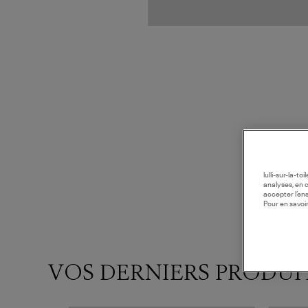
lulli-sur-la-t
analyses, en 
accepter l’en
Pour en savoir
VOS DERNIERS PRODUI