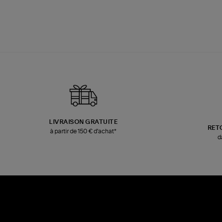
LIVRAISON GRATUITE
RET
à partir de 150 € d'achat*
d