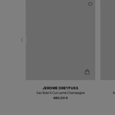
N
JEROME DREYFUSS
te
Sac Bobi S Cuir Lamé Champagne
M
480,00 €