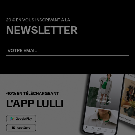
20 € EN VOUS INSCRIVANT À LA
NEWSLETTER
-10% EN TÉLÉCHARGEANT
L'APP LULLI