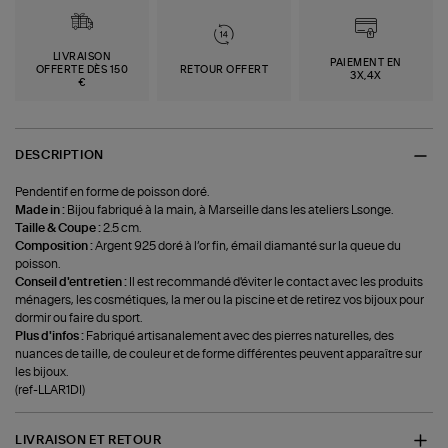
LIVRAISON
PAIEMENT EN
OFFERTE DÈS 150
RETOUR OFFERT
3X,4X
€
DESCRIPTION
Pendentif en forme de poisson doré.
Made in :
Bijou fabriqué à la main, à Marseille dans les ateliers Lsonge.
Taille & Coupe :
2.5 cm.
Composition :
Argent 925 doré à l’or fin, émail diamanté sur la queue du
poisson.
Conseil d'entretien :
Il est recommandé d'éviter le contact avec les produits
ménagers, les cosmétiques, la mer ou la piscine et de retirez vos bijoux pour
dormir ou faire du sport.
Plus d'infos :
Fabriqué artisanalement avec des pierres naturelles, des
nuances de taille, de couleur et de forme différentes peuvent apparaître sur
les bijoux.
(ref-LLAR1DI)
LIVRAISON ET RETOUR