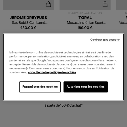
NOUVELLE COLLECTION
N
JEROME DREYFUSS
TORAL
Sac Bobi S Cuir Lamé
Mocassins Killian Sport
Veste
Champagne
Mousse
480,00 €
189,00 €
Continuer sans accepter
lulli-sur-la-toile.com utilise des cookies et technologies similaires à des fins de
performance, personnalisation, publicité et analyses, en collaboration avec des
partenaires tels que Google. Vous pouvez configurer vos choix via « Paramétrer »,
accepter l’ensemble des cookies (« J’accepte ») ou refuser ceux non strictement
nécessaires (« Continuer sans accepter »). Pour en savoir plus sur l’utilisation de
vos données,
consulter notre politique de cookies
Paramètres des cookies
Autoriser tous les cookies
LIVRAISON GRATUITE
à partir de 150 € d'achat*