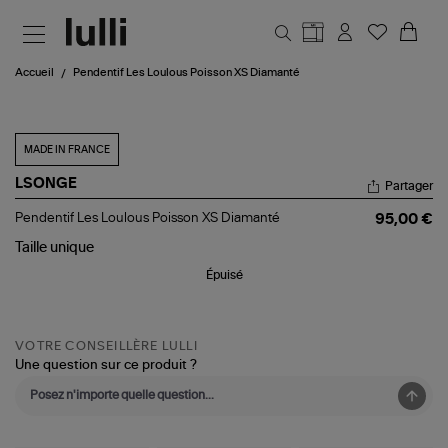
Aller au contenu principal
Accueil
Pendentif Les Loulous Poisson XS Diamanté
MADE IN FRANCE
LSONGE
Partager
Pendentif
Pendentif Les Loulous Poisson XS Diamanté
95,00 €
Les
Loulous
Taille
unique
Poisson
Épuisé
XS
Diamanté
VOTRE CONSEILLÈRE LULLI
Une question sur ce produit ?