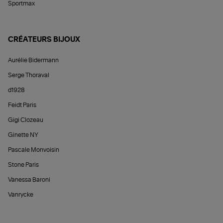
Sportmax
CRÉATEURS BIJOUX
Aurélie Bidermann
Serge Thoraval
d1928
Feidt Paris
Gigi Clozeau
Ginette NY
Pascale Monvoisin
Stone Paris
Vanessa Baroni
Vanrycke