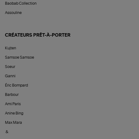
Baobab Collection
Assouline
CRÉATEURS PRÊT-À-PORTER
Kujten
Samsoe Samsoe
Soeur
Ganni
Éric Bompard
Barbour
Ami Paris
Anine Bing
Max Mara
&