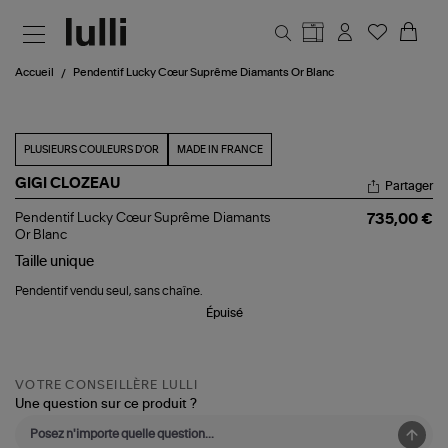
Aller au contenu principal
Accueil
Pendentif Lucky Cœur Suprême Diamants Or Blanc
PLUSIEURS COULEURS D'OR
MADE IN FRANCE
GIGI CLOZEAU
Partager
Pendentif
Pendentif Lucky Cœur Suprême Diamants
735,00 €
Lucky
Or Blanc
Cœur
Taille
unique
Suprême
Diamants
Pendentif vendu seul, sans chaîne.
Or
Blanc
Épuisé
VOTRE CONSEILLÈRE LULLI
Une question sur ce produit ?