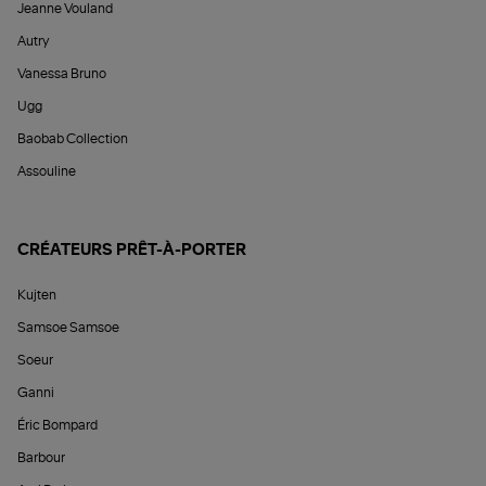
Jeanne Vouland
Autry
Vanessa Bruno
Ugg
Baobab Collection
Assouline
CRÉATEURS PRÊT-À-PORTER
Kujten
Samsoe Samsoe
Soeur
Ganni
Éric Bompard
Barbour