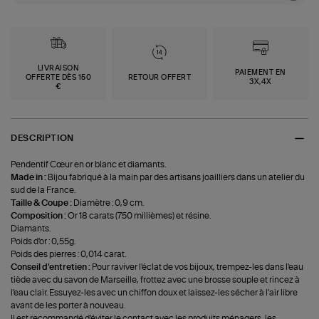
LIVRAISON
PAIEMENT EN
OFFERTE DÈS 150
RETOUR OFFERT
3X,4X
€
DESCRIPTION
Pendentif Cœur en or blanc et diamants.
Made in :
Bijou fabriqué à la main par des artisans joailliers dans un atelier du
sud de la France.
Taille & Coupe :
Diamètre : 0,9 cm.
Composition :
Or 18 carats (750 millièmes) et résine.
Diamants.
Poids d'or : 0,55g.
Poids des pierres : 0,014 carat.
Conseil d'entretien :
Pour raviver l'éclat de vos bijoux, trempez-les dans l'eau
tiède avec du savon de Marseille, frottez avec une brosse souple et rincez à
l'eau clair. Essuyez-les avec un chiffon doux et laissez-les sécher à l'air libre
avant de les porter à nouveau.
Il est recommandé d'éviter le contact avec les produits ménagers, les