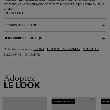
cosmétiques, la mer ou la piscine et de retirer vos bijoux pour dormir ou faire
du sport.
(ref-B5CS001G)
LIVRAISON ET RETOUR
DISPONIBILITÉ BOUTIQUE
-
-
-
BIJOUX
PENDENTIFS/ CHARMS
MEDAILLES
Collections similaires :
-
BIJOUX FINS
DIAMANTS
Adoptez
LE LOOK
MADE IN FRANCE
MADE 