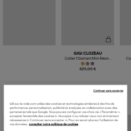
GIGI CLOZEAU
Collier 1 Diamant Mini Résine
Col
Or
625,00 €
Continuer sans accepter
VOS DERNIERS PRODUITS VUS
lulli-sur-la-toile.com utilise des cookies et technologies similaires à des fins de
performance, personnalisation, publicité et analyses, en collaboration avec des
partenaires tels que Google. Vous pouvez configurer vos choix via « Paramétrer »,
accepter l’ensemble des cookies (« J’accepte ») ou refuser ceux non strictement
nécessaires (« Continuer sans accepter »). Pour en savoir plus sur l’utilisation de
vos données,
consulter notre politique de cookies