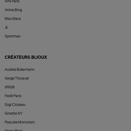
Ami Paris
Anine Bing
Max Mara
&
Sportmax
CRÉATEURS BIJOUX
Aurélie Bidermann
Serge Thoraval
d1928
Feidt Paris
Gigi Clozeau
Ginette NY
Pascale Monvoisin