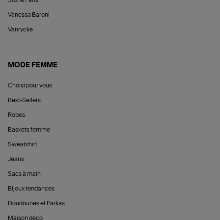
Stone Paris
Vanessa Baroni
Vanrycke
MODE FEMME
Choisi pour vous
Best-Sellers
Robes
Baskets femme
Sweatshirt
Jeans
Sacs à main
Bijoux tendances
Doudounes et Parkas
Maison déco