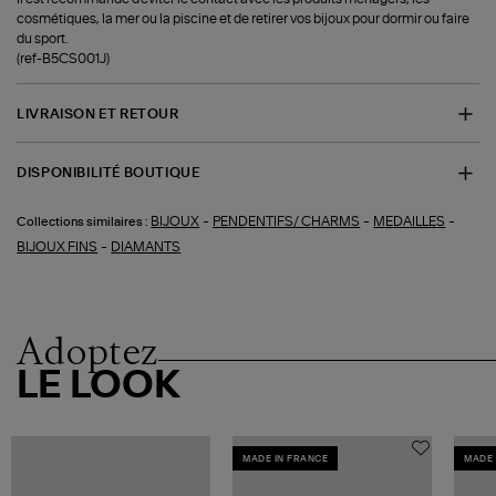
cosmétiques, la mer ou la piscine et de retirer vos bijoux pour dormir ou faire
du sport.
(ref-B5CS001J)
LIVRAISON ET RETOUR
DISPONIBILITÉ BOUTIQUE
-
-
-
BIJOUX
PENDENTIFS/ CHARMS
MEDAILLES
Collections similaires :
-
BIJOUX FINS
DIAMANTS
Adoptez
LE LOOK
MADE IN FRANCE
MADE 