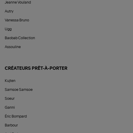
Jeanne Vouland
Autry
Vanessa Bruno
Ugg
Baobab Collection
Assouline
CRÉATEURS PRÊT-À-PORTER
Kujten
Samsoe Samsoe
Soeur
Ganni
Éric Bompard
Barbour