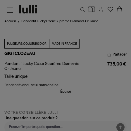
Aller au contenu principal
Accueil
Pendentif Lucky Cœur Suprême Diamants Or Jaune
PLUSIEURS COULEURS D'OR
MADE IN FRANCE
GIGI CLOZEAU
Partager
Pendentif
Pendentif Lucky Cœur Suprême Diamants
735,00 €
Lucky
Or Jaune
Cœur
Taille
unique
Suprême
Diamants
Pendentif vendu seul, sans chaîne.
Or
Jaune
Épuisé
VOTRE CONSEILLÈRE LULLI
Une question sur ce produit ?