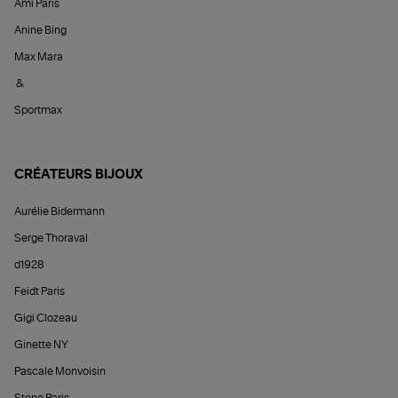
Ami Paris
Anine Bing
Max Mara
&
Sportmax
CRÉATEURS BIJOUX
Aurélie Bidermann
Serge Thoraval
d1928
Feidt Paris
Gigi Clozeau
Ginette NY
Pascale Monvoisin