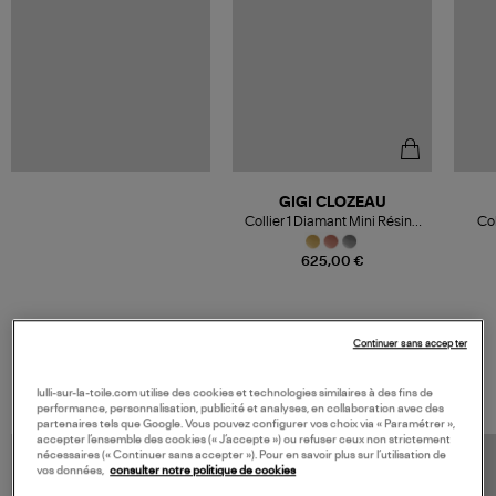
GIGI CLOZEAU
Collier 1 Diamant Mini Résine
Col
Or
625,00 €
Continuer sans accepter
VOS DERNIERS PRODUITS VUS
lulli-sur-la-toile.com utilise des cookies et technologies similaires à des fins de
performance, personnalisation, publicité et analyses, en collaboration avec des
partenaires tels que Google. Vous pouvez configurer vos choix via « Paramétrer »,
accepter l’ensemble des cookies (« J’accepte ») ou refuser ceux non strictement
nécessaires (« Continuer sans accepter »). Pour en savoir plus sur l’utilisation de
vos données,
consulter notre politique de cookies