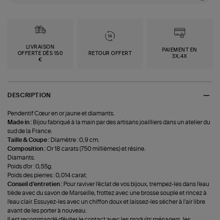
LIVRAISON
PAIEMENT EN
OFFERTE DÈS 150
RETOUR OFFERT
3X,4X
€
DESCRIPTION
Pendentif Cœur en or jaune et diamants.
Made in :
Bijou fabriqué à la main par des artisans joailliers dans un atelier du
sud de la France.
Taille & Coupe :
Diamètre : 0,9 cm.
Composition :
Or 18 carats (750 millièmes) et résine.
Diamants.
Poids d'or : 0,55g.
Poids des pierres : 0,014 carat.
Conseil d'entretien :
Pour raviver l'éclat de vos bijoux, trempez-les dans l'eau
tiède avec du savon de Marseille, frottez avec une brosse souple et rincez à
l'eau clair. Essuyez-les avec un chiffon doux et laissez-les sécher à l'air libre
avant de les porter à nouveau.
Il est recommandé d'éviter le contact avec les produits ménagers, les