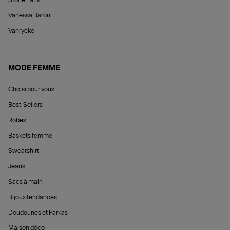
Stone Paris
Vanessa Baroni
Vanrycke
MODE FEMME
Choisi pour vous
Best-Sellers
Robes
Baskets femme
Sweatshirt
Jeans
Sacs à main
Bijoux tendances
Doudounes et Parkas
Maison déco