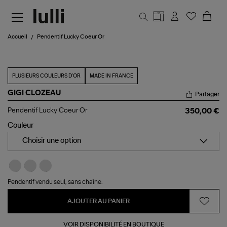
Aller au contenu principal
Accueil
Pendentif Lucky Coeur Or
PLUSIEURS COULEURS D'OR
MADE IN FRANCE
GIGI CLOZEAU
Partager
Pendentif
Pendentif Lucky Coeur Or
350,00 €
Lucky
Coeur
Couleur
Or
Choisir une option
Pendentif vendu seul, sans chaîne.
AJOUTER AU PANIER
VOIR DISPONIBILITÉ EN BOUTIQUE