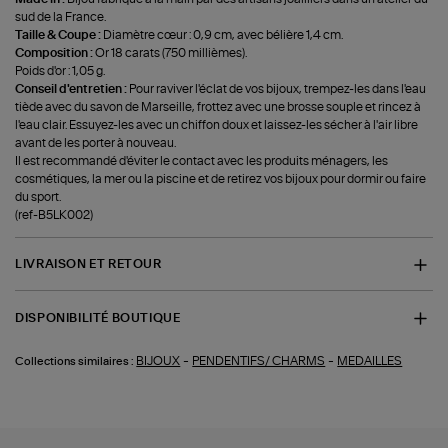
sud de la France.
Taille & Coupe :
Diamètre cœur : 0,9 cm, avec bélière 1,4 cm.
Composition :
Or 18 carats (750 millièmes).
Poids d'or : 1,05 g.
Conseil d'entretien :
Pour raviver l'éclat de vos bijoux, trempez-les dans l'eau
tiède avec du savon de Marseille, frottez avec une brosse souple et rincez à
l'eau clair. Essuyez-les avec un chiffon doux et laissez-les sécher à l'air libre
avant de les porter à nouveau.
Il est recommandé d'éviter le contact avec les produits ménagers, les
cosmétiques, la mer ou la piscine et de retirez vos bijoux pour dormir ou faire
du sport.
(ref-B5LK002)
LIVRAISON ET RETOUR
DISPONIBILITÉ BOUTIQUE
-
-
BIJOUX
PENDENTIFS/ CHARMS
MEDAILLES
Collections similaires :