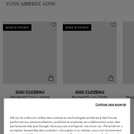
VOUS AIMEREZ AUSSI
MADE IN FRANCE
MADE IN FRANCE
GIGI CLOZEAU
GIGI CLOZEAU
Pendentif Croix Lumière
Pendentif Lucky Trèfle
Pend
Diamant Or Rose
Diamants Or
Continuer sans accepter
290,00 €
405,00 €
lulli-sur-la-toile.com utilise des cookies et technologies similaires à des fins de
performance, personnalisation, publicité et analyses, en collaboration avec des
partenaires tels que Google. Vous pouvez configurer vos choix via « Paramétrer »,
accepter l’ensemble des cookies (« J’accepte ») ou refuser ceux non strictement