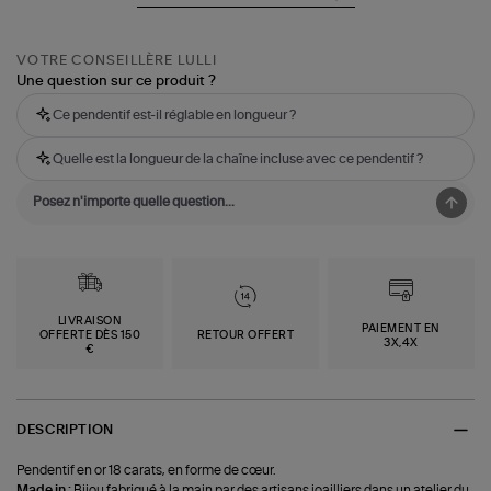
VOTRE CONSEILLÈRE LULLI
Une question sur ce produit ?
Ce pendentif est-il réglable en longueur ?
Quelle est la longueur de la chaîne incluse avec ce pendentif ?
LIVRAISON
PAIEMENT EN
OFFERTE DÈS 150
RETOUR OFFERT
3X,4X
€
DESCRIPTION
Pendentif en or 18 carats, en forme de cœur.
Made in :
Bijou fabriqué à la main par des artisans joailliers dans un atelier du