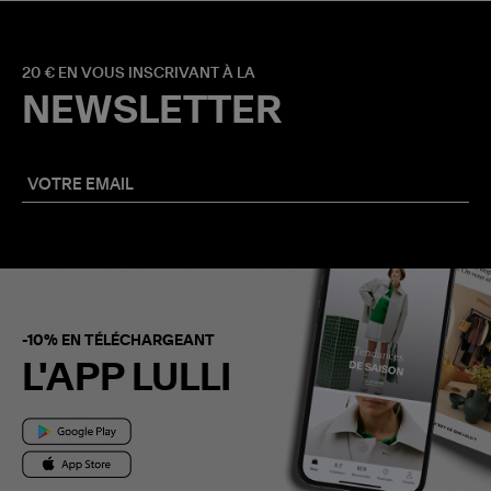
20 € EN VOUS INSCRIVANT À LA
NEWSLETTER
-10% EN TÉLÉCHARGEANT
L'APP LULLI