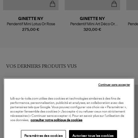
GINETTE NY
GINETTE NY
Pendentif Mini Lotus Or Rose
Pendentif Mini Art Déco Or
Pende
Rose
275,00 €
320,00 €
VOS DERNIERS PRODUITS VUS
Continuer sans accepter
lulli-sur-la-toile.com utilise des cookies et technologies similaires à des fins de
performance, personnalisation, publicité et analyses, en collaboration avec des
partenaires tels que Google. Vous pouvez configurer vos choix via « Paramétrer »,
accepter l’ensemble des cookies (« J’accepte ») ou refuser ceux non strictement
nécessaires (« Continuer sans accepter »). Pour en savoir plus sur l’utilisation de
vos données,
consulter notre politique de cookies
Paramètres des cookies
Autoriser tous les cookies