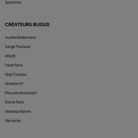
Sportmax
CRÉATEURS BIJOUX
Aurélie Bidermann
Serge Thoraval
d1928
Feidt Paris
Gigi Clozeau
Ginette NY
Pascale Monvoisin
Stone Paris
Vanessa Baroni
Vanrycke