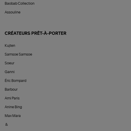
Baobab Collection
Assouline
CRÉATEURS PRÊT-À-PORTER
Kujten
Samsoe Samsoe
Soeur
Ganni
Éric Bompard
Barbour
Ami Paris
Anine Bing
Max Mara
&