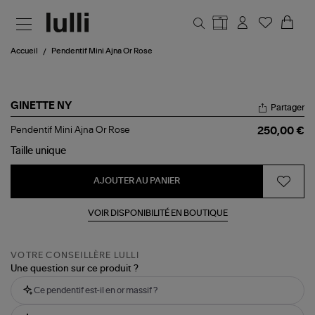
Aller au contenu principal
Accueil
Pendentif Mini Ajna Or Rose
GINETTE NY
Partager
Pendentif
Pendentif Mini Ajna Or Rose
250,00 €
Mini
Ajna
Taille
unique
Or
Rose
AJOUTER AU PANIER
VOIR DISPONIBILITÉ EN BOUTIQUE
VOTRE CONSEILLÈRE LULLI
Une question sur ce produit ?
Ce pendentif est-il en or massif ?