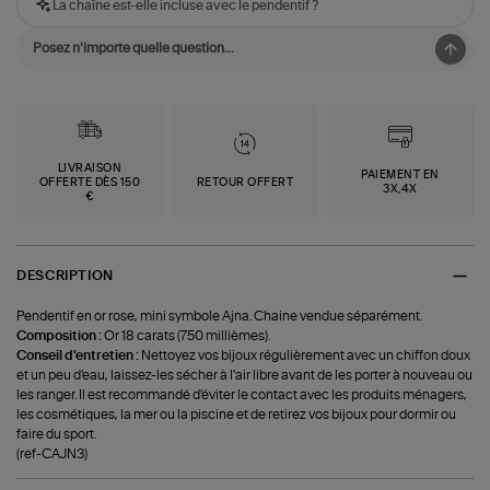
La chaîne est-elle incluse avec le pendentif ?
LIVRAISON
PAIEMENT EN
OFFERTE DÈS 150
RETOUR OFFERT
3X,4X
€
DESCRIPTION
Pendentif en or rose, mini symbole Ajna. Chaine vendue séparément.
Composition :
Or 18 carats (750 millièmes).
Conseil d'entretien :
Nettoyez vos bijoux régulièrement avec un chiffon doux
et un peu d'eau, laissez-les sécher à l'air libre avant de les porter à nouveau ou
les ranger. Il est recommandé d'éviter le contact avec les produits ménagers,
les cosmétiques, la mer ou la piscine et de retirez vos bijoux pour dormir ou
faire du sport.
(ref-CAJN3)