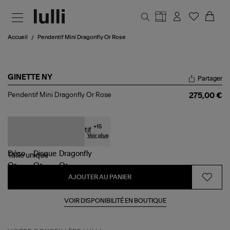
Aller au contenu principal
Accueil
Pendentif Mini Dragonfly Or Rose
GINETTE NY
Partager
Pendentif
Pendentif Mini Dragonfly Or Rose
275,00 €
Mini
Dragonfly
Or
Rose
+
15
Voir plus
Taille
unique
AJOUTER AU PANIER
VOIR DISPONIBILITÉ EN BOUTIQUE