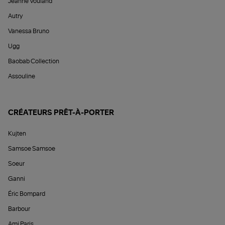
Jeanne Vouland
Autry
Vanessa Bruno
Ugg
Baobab Collection
Assouline
CRÉATEURS PRÊT-À-PORTER
Kujten
Samsoe Samsoe
Soeur
Ganni
Éric Bompard
Barbour
Ami Paris