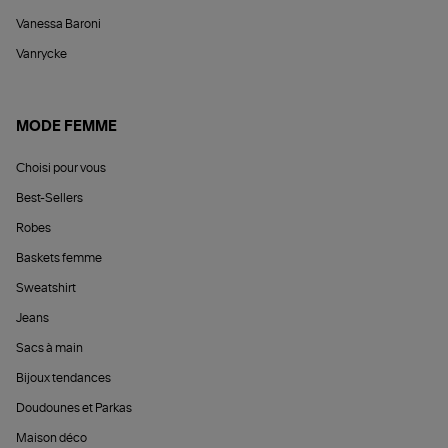
Vanessa Baroni
Vanrycke
MODE FEMME
Choisi pour vous
Best-Sellers
Robes
Baskets femme
Sweatshirt
Jeans
Sacs à main
Bijoux tendances
Doudounes et Parkas
Maison déco