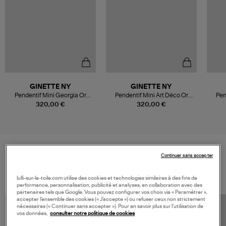
GINETTE NY
GINETTE NY
Pendentif Mini Georgia Or
Pendentif Mini Art Déco Or
Pen
Rose
Rose
320,00 €
320,00 €
Continuer sans accepter
VOS DERNIERS PRODUITS VUS
lulli-sur-la-toile.com utilise des cookies et technologies similaires à des fins de
performance, personnalisation, publicité et analyses, en collaboration avec des
partenaires tels que Google. Vous pouvez configurer vos choix via « Paramétrer »,
accepter l’ensemble des cookies (« J’accepte ») ou refuser ceux non strictement
nécessaires (« Continuer sans accepter »). Pour en savoir plus sur l’utilisation de
vos données,
consulter notre politique de cookies