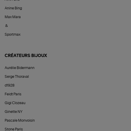
Anine Bing
Max Mara
&
Sportmax
CRÉATEURS BIJOUX
Aurélie Bidermann
Serge Thoraval
d1928
Feidt Paris
Gigi Clozeau
Ginette NY
Pascale Monvoisin
Stone Paris