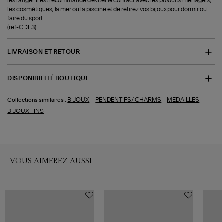
les ranger. Il est recommandé d'éviter le contact avec les produits ménagers,
les cosmétiques, la mer ou la piscine et de retirez vos bijoux pour dormir ou
faire du sport.
(ref-CDF3)
LIVRAISON ET RETOUR
DISPONIBILITÉ BOUTIQUE
-
-
-
BIJOUX
PENDENTIFS/ CHARMS
MEDAILLES
Collections similaires :
BIJOUX FINS
VOUS AIMEREZ AUSSI