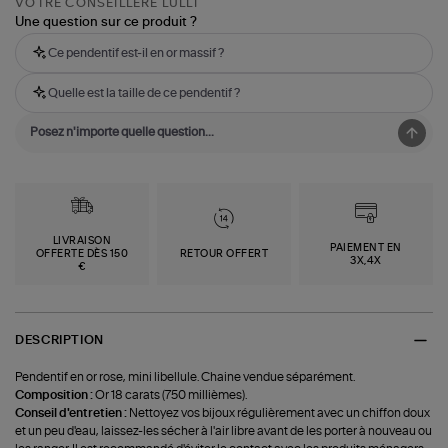
VOTRE CONSEILLÈRE LULLI
Une question sur ce produit ?
Ce pendentif est-il en or massif ?
Quelle est la taille de ce pendentif ?
LIVRAISON
PAIEMENT EN
OFFERTE DÈS 150
RETOUR OFFERT
3X,4X
€
DESCRIPTION
Pendentif en or rose, mini libellule. Chaine vendue séparément.
Composition :
Or 18 carats (750 millièmes).
Conseil d'entretien :
Nettoyez vos bijoux régulièrement avec un chiffon doux
et un peu d'eau, laissez-les sécher à l'air libre avant de les porter à nouveau ou