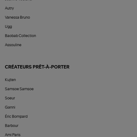
Autry
Vanessa Bruno
Ugg
Baobab Collection
Assouline
CRÉATEURS PRÊT-À-PORTER
Kujten
Samsoe Samsoe
Soeur
Ganni
Éric Bompard
Barbour
Ami Paris