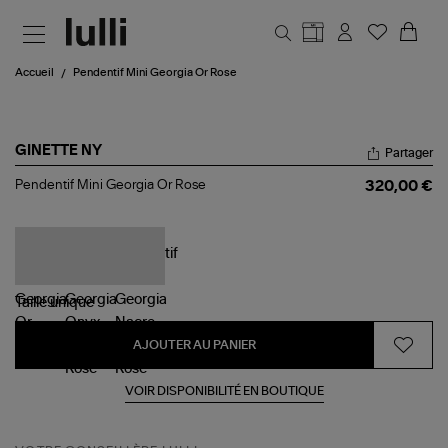
Aller au contenu principal
Accueil
Pendentif Mini Georgia Or Rose
GINETTE NY
Partager
Pendentif
Pendentif Mini Georgia Or Rose
320,00 €
Mini
Georgia
Or
Rose
Taille
unique
AJOUTER AU PANIER
VOIR DISPONIBILITÉ EN BOUTIQUE