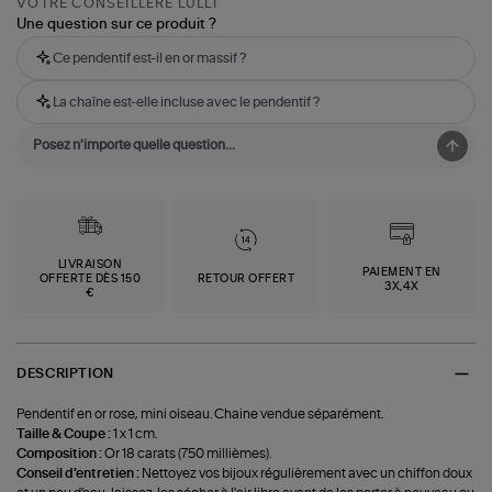
VOTRE CONSEILLÈRE LULLI
Une question sur ce produit ?
Ce pendentif est-il en or massif ?
La chaîne est-elle incluse avec le pendentif ?
LIVRAISON
PAIEMENT EN
OFFERTE DÈS 150
RETOUR OFFERT
3X,4X
€
DESCRIPTION
Pendentif en or rose, mini oiseau. Chaine vendue séparément.
Taille & Coupe :
1 x 1 cm.
Composition :
Or 18 carats (750 millièmes).
Conseil d'entretien :
Nettoyez vos bijoux régulièrement avec un chiffon doux