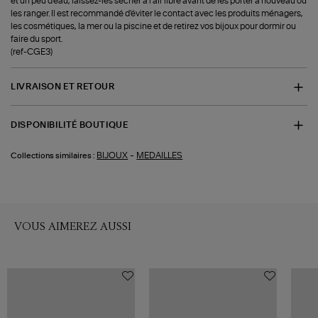
et un peu d'eau, laissez-les sécher à l'air libre avant de les porter à nouveau ou
les ranger. Il est recommandé d'éviter le contact avec les produits ménagers,
les cosmétiques, la mer ou la piscine et de retirez vos bijoux pour dormir ou
faire du sport.
(ref-CGE3)
LIVRAISON ET RETOUR
DISPONIBILITÉ BOUTIQUE
-
BIJOUX
MEDAILLES
Collections similaires :
VOUS AIMEREZ AUSSI