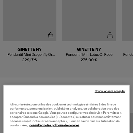
GINETTE NY
GINETTE NY
Pendentif Mini Dragonfly Or
Pendentif Mini Lotus Or Rose
Pende
Rose
229,17 €
275,00 €
Continuer sans accepter
VOS DERNIERS PRODUITS VUS
lulli-sur-la-toile.com utilise des cookies et technologies similaires à des fins de
performance, personnalisation, publicité et analyses, en collaboration avec des
partenaires tels que Google. Vous pouvez configurer vos choix via « Paramétrer »,
accepter l’ensemble des cookies (« J’accepte ») ou refuser ceux non strictement
nécessaires (« Continuer sans accepter »). Pour en savoir plus sur l’utilisation de
vos données,
consulter notre politique de cookies