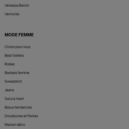
Vanessa Baroni
Vanrycke
MODE FEMME
Choisi pour vous
Best-Sellers
Robes
Baskets femme
Sweatshirt
Jeans
Sacs à main
Bijoux tendances
Doudounes et Parkas
Maison déco