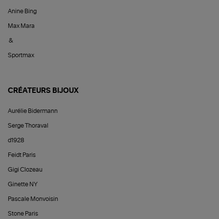
Anine Bing
Max Mara
&
Sportmax
CRÉATEURS BIJOUX
Aurélie Bidermann
Serge Thoraval
d1928
Feidt Paris
Gigi Clozeau
Ginette NY
Pascale Monvoisin
Stone Paris