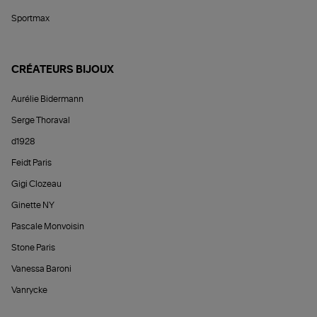
Sportmax
CRÉATEURS BIJOUX
Aurélie Bidermann
Serge Thoraval
d1928
Feidt Paris
Gigi Clozeau
Ginette NY
Pascale Monvoisin
Stone Paris
Vanessa Baroni
Vanrycke