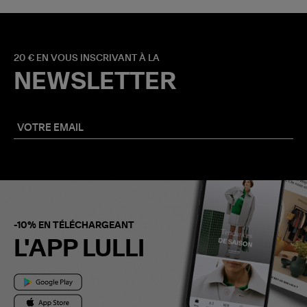
20 € EN VOUS INSCRIVANT À LA
NEWSLETTER
-10% EN TÉLÉCHARGEANT
L'APP LULLI