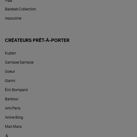
Baobab Collection
Assouline
CRÉATEURS PRÊT-À-PORTER
Kujten
Samsoe Samsoe
Soeur
Ganni
Éric Bompard
Barbour
Ami Paris
Anine Bing
Max Mara
&