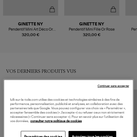
GINETTE NY
GINETTE NY
Pendentif Mini Art Déco Or
Pendentif Mini Fille Or Rose
Pen
Rose
320,00 €
320,00 €
VOS DERNIERS PRODUITS VUS
Continuer sans accepter
lulli-sur-la-toile.com utilise des cookies et technologies similaires à des fins de
performance, personnalisation, publicité et analyses, en collaboration avec des
partenaires tels que Google. Vous pouvez configurer vos choix via « Paramétrer »,
accepter l’ensemble des cookies (« J’accepte ») ou refuser ceux non strictement
nécessaires (« Continuer sans accepter »). Pour en savoir plus sur l’utilisation de
vos données,
consulter notre politique de cookies
Paramètres des cookies
Autoriser tous les cookies