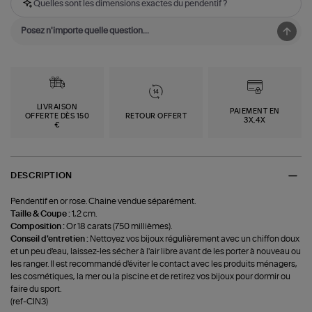
Quelles sont les dimensions exactes du pendentif ?
LIVRAISON
PAIEMENT EN
OFFERTE DÈS 150
RETOUR OFFERT
3X,4X
€
DESCRIPTION
Pendentif en or rose. Chaine vendue séparément.
Taille & Coupe :
1,2 cm.
Composition :
Or 18 carats (750 millièmes).
Conseil d'entretien :
Nettoyez vos bijoux régulièrement avec un chiffon doux
et un peu d'eau, laissez-les sécher à l'air libre avant de les porter à nouveau ou
les ranger. Il est recommandé d'éviter le contact avec les produits ménagers,
les cosmétiques, la mer ou la piscine et de retirez vos bijoux pour dormir ou
faire du sport.
(ref-CIN3)