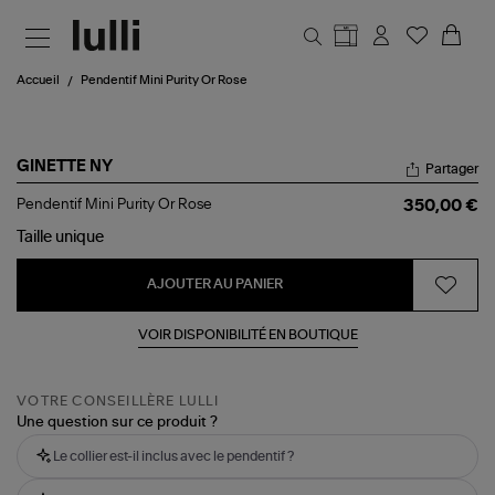
Aller au contenu principal
Accueil
Pendentif Mini Purity Or Rose
GINETTE NY
Partager
Pendentif
Pendentif Mini Purity Or Rose
350,00 €
Mini
Purity
Taille
unique
Or
Rose
AJOUTER AU PANIER
VOIR DISPONIBILITÉ EN BOUTIQUE
VOTRE CONSEILLÈRE LULLI
Une question sur ce produit ?
Le collier est-il inclus avec le pendentif ?