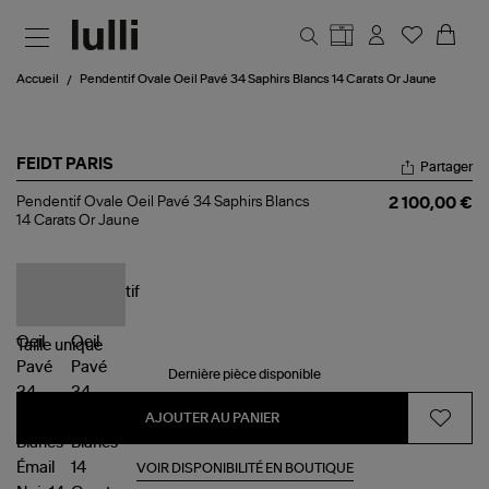
Aller au contenu principal
Accueil
Pendentif Ovale Oeil Pavé 34 Saphirs Blancs 14 Carats Or Jaune
FEIDT PARIS
Partager
Pendentif
Pendentif Ovale Oeil Pavé 34 Saphirs Blancs
2 100,00 €
Ovale
14 Carats Or Jaune
Oeil
Pavé
34
Saphirs
Blancs
14
Carats
Taille
unique
Or
Jaune
Dernière pièce disponible
AJOUTER AU PANIER
VOIR DISPONIBILITÉ EN BOUTIQUE