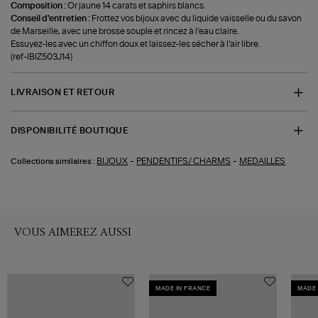
Composition :
Or jaune 14 carats et saphirs blancs.
Conseil d'entretien :
Frottez vos bijoux avec du liquide vaisselle ou du savon
de Marseille, avec une brosse souple et rincez à l’eau claire.
Essuyez-les avec un chiffon doux et laissez-les sécher à l’air libre.
(ref-IBIZ503J14)
LIVRAISON ET RETOUR
DISPONIBILITÉ BOUTIQUE
-
-
BIJOUX
PENDENTIFS/ CHARMS
MEDAILLES
Collections similaires :
VOUS AIMEREZ AUSSI
MADE IN FRANCE
MADE 