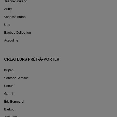
Jeanne Vouland
Autry
Vanessa Bruno
Ugg
Baobab Collection
Assouline
CRÉATEURS PRÊT-À-PORTER
Kujten
Samsoe Samsoe
Soeur
Ganni
Éric Bompard
Barbour