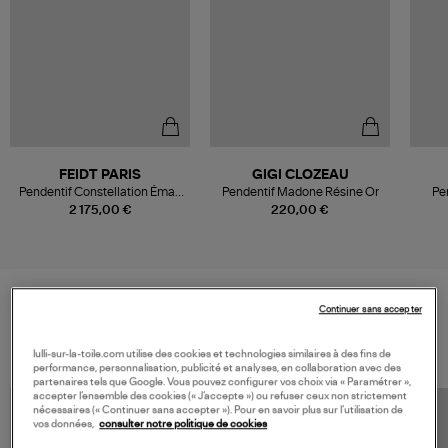
FEIDT PARIS
GIGI CLOZEAU
Pendentif Constellation Émail
Pendentif Madone Résine Or
Pe
Noir Saphirs Or Jaune
2 175,00 €
220,00 €
Continuer sans accepter
VOS DERNIERS PRODUITS VUS
lulli-sur-la-toile.com utilise des cookies et technologies similaires à des fins de
performance, personnalisation, publicité et analyses, en collaboration avec des
partenaires tels que Google. Vous pouvez configurer vos choix via « Paramétrer »,
accepter l’ensemble des cookies (« J’accepte ») ou refuser ceux non strictement
nécessaires (« Continuer sans accepter »). Pour en savoir plus sur l’utilisation de
vos données,
consulter notre politique de cookies