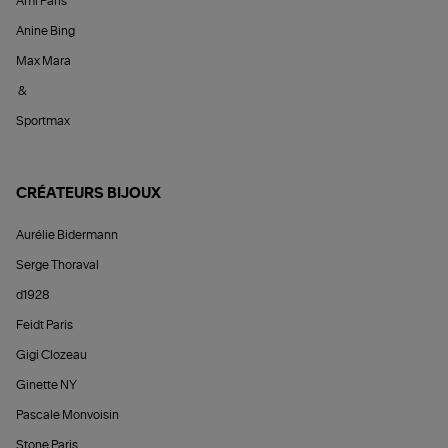
Ami Paris
Anine Bing
Max Mara
&
Sportmax
CRÉATEURS BIJOUX
Aurélie Bidermann
Serge Thoraval
d1928
Feidt Paris
Gigi Clozeau
Ginette NY
Pascale Monvoisin
Stone Paris