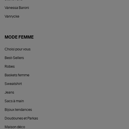
Vanessa Baroni
Vanrycke
MODE FEMME
Choisi pour vous
Best-Sellers
Robes
Baskets femme
Sweatshirt
Jeans
Sacs à main
Bijoux tendances
Doudounes et Parkas
Maison déco