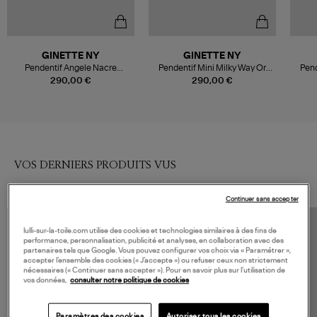
GINETTE NY
GINETTE NY
Pendentif Angele Nacre
Pendentif Mini Milky Way Or
Pend
Blanche Or Rose
Rose
290,00 €
290,00 €
VOS DERNIERS PRODUITS VUS
Continuer sans accepter
lulli-sur-la-toile.com utilise des cookies et technologies similaires à des fins de
performance, personnalisation, publicité et analyses, en collaboration avec des
partenaires tels que Google. Vous pouvez configurer vos choix via « Paramétrer »,
accepter l’ensemble des cookies (« J’accepte ») ou refuser ceux non strictement
nécessaires (« Continuer sans accepter »). Pour en savoir plus sur l’utilisation de
vos données,
consulter notre politique de cookies
Paramètres des cookies
Autoriser tous les cookies