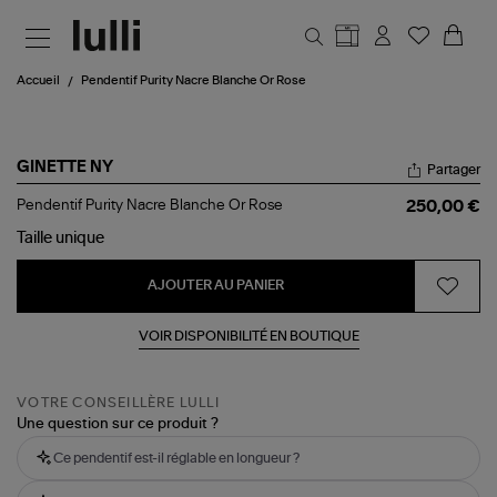
Aller au contenu principal
Accueil
Pendentif Purity Nacre Blanche Or Rose
GINETTE NY
Partager
Pendentif
Pendentif Purity Nacre Blanche Or Rose
250,00 €
Purity
Nacre
Taille
unique
Blanche
Or
AJOUTER AU PANIER
Rose
VOIR DISPONIBILITÉ EN BOUTIQUE
VOTRE CONSEILLÈRE LULLI
Une question sur ce produit ?
Ce pendentif est-il réglable en longueur ?