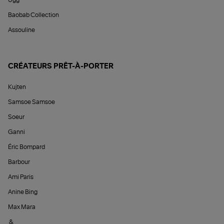
Baobab Collection
Assouline
CRÉATEURS PRÊT-À-PORTER
Kujten
Samsoe Samsoe
Soeur
Ganni
Éric Bompard
Barbour
Ami Paris
Anine Bing
Max Mara
&