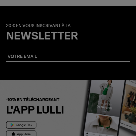
20 € EN VOUS INSCRIVANT À LA
NEWSLETTER
-10% EN TÉLÉCHARGEANT
L'APP LULLI