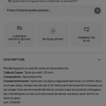
Quelle est la longueur de la chaîne de ce pendentif ?
LIVRAISON
PAIEMENT EN
OFFERTE DÈS 150
RETOUR OFFERT
3X,4X
€
DESCRIPTION
Pendentig purity or rose 18 carats et nacre blanche.
Taille & Coupe :
Taille du motif : 20 mm.
Composition :
Nacre blanche.
Conseil d'entretien :
Nettoyez vos bijoux régulièrement avec un chiffon doux
et un peu d'eau, laissez-les sécher à l'air libre avant de les porter à nouveau ou
les ranger. Il est recommandé d'éviter le contact avec les produits ménagers,
les cosmétiques, la mer ou la piscine et de retirez vos bijoux pour dormir ou
faire du sport.
(ref-CINWM)