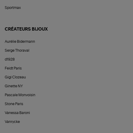
Sportmax
CRÉATEURS BIJOUX
Aurélie Bidermann
Serge Thoraval
d1928
Feidt Paris
Gigi Clozeau
Ginette NY
Pascale Monvoisin
Stone Paris
Vanessa Baroni
Vanrycke