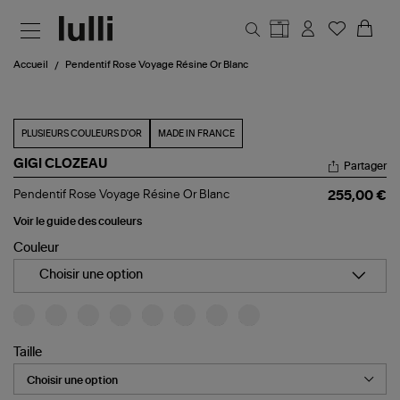
Aller au contenu principal
Accueil
Pendentif Rose Voyage Résine Or Blanc
PLUSIEURS COULEURS D'OR
MADE IN FRANCE
GIGI CLOZEAU
Partager
Pendentif
Pendentif Rose Voyage Résine Or Blanc
255,00 €
Rose
Voyage
Voir le guide des couleurs
Résine
Couleur
Or
Blanc
Choisir une option
Taille