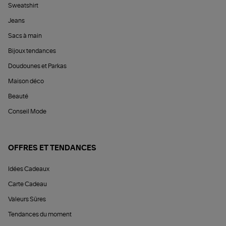
Sweatshirt
Jeans
Sacs à main
Bijoux tendances
Doudounes et Parkas
Maison déco
Beauté
Conseil Mode
OFFRES ET TENDANCES
Idées Cadeaux
Carte Cadeau
Valeurs Sûres
Tendances du moment