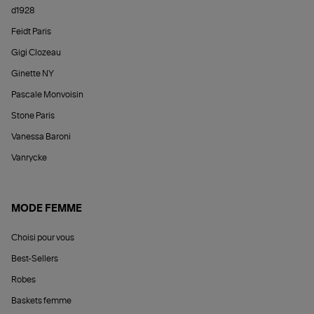
d1928
Feidt Paris
Gigi Clozeau
Ginette NY
Pascale Monvoisin
Stone Paris
Vanessa Baroni
Vanrycke
MODE FEMME
Choisi pour vous
Best-Sellers
Robes
Baskets femme