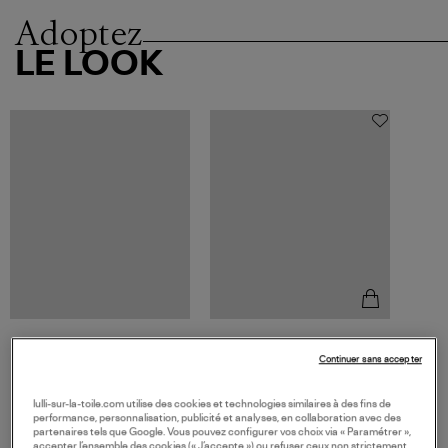
Adoptez
LE LOOK
GIGI CLOZEAU
Continuer sans accepter
Collier Perles Resine Or 42 cm
395,00 €
lulli-sur-la-toile.com utilise des cookies et technologies similaires à des fins de
performance, personnalisation, publicité et analyses, en collaboration avec des
partenaires tels que Google. Vous pouvez configurer vos choix via « Paramétrer »,
accepter l’ensemble des cookies (« J’accepte ») ou refuser ceux non strictement