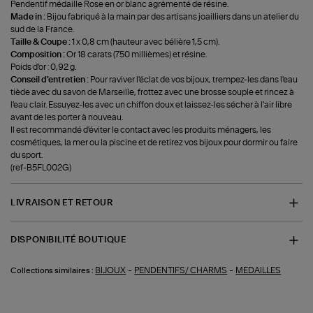
Pendentif médaille Rose en or blanc agrémenté de résine.
Made in :
Bijou fabriqué à la main par des artisans joailliers dans un atelier du
sud de la France.
Taille & Coupe :
1 x 0,8 cm (hauteur avec bélière 1,5 cm).
Composition :
Or 18 carats (750 millièmes) et résine.
Poids d'or : 0,92 g.
Conseil d'entretien :
Pour raviver l'éclat de vos bijoux, trempez-les dans l'eau
tiède avec du savon de Marseille, frottez avec une brosse souple et rincez à
l'eau clair. Essuyez-les avec un chiffon doux et laissez-les sécher à l'air libre
avant de les porter à nouveau.
Il est recommandé d'éviter le contact avec les produits ménagers, les
cosmétiques, la mer ou la piscine et de retirez vos bijoux pour dormir ou faire
du sport.
(ref-B5FL002G)
LIVRAISON ET RETOUR
DISPONIBILITÉ BOUTIQUE
-
-
BIJOUX
PENDENTIFS/ CHARMS
MEDAILLES
Collections similaires :