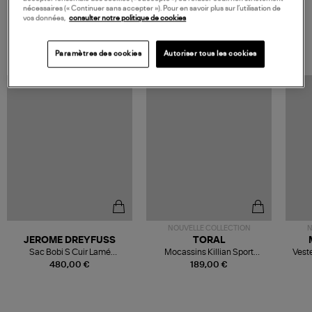
nécessaires (« Continuer sans accepter »). Pour en savoir plus sur l’utilisation de
vos données,
consulter notre politique de cookies
VOS DERNIERS PRODUITS VUS
Paramètres des cookies
Autoriser tous les cookies
NOUVELLE COLLECTION
N
JEROME DREYFUSS
TORAL
Sac Bobi S Cuir Lamé
Mocassins Killian Sport
Veste
Champagne
Mousse
480,00 €
189,00 €