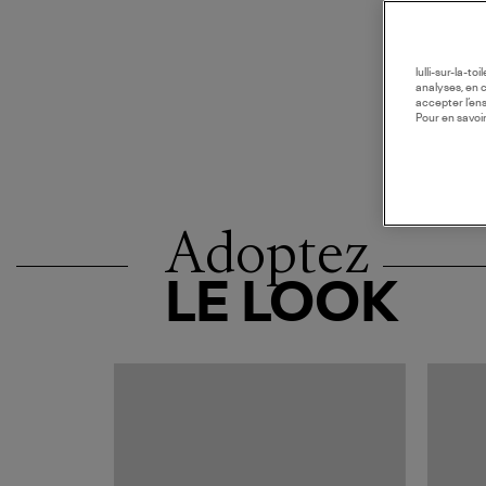
lulli-sur-la-t
analyses, en 
accepter l’en
Pour en savoir
Adoptez
LE LOOK