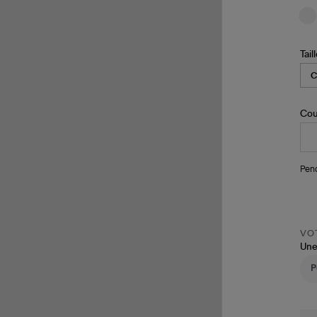
Tail
Cou
Pend
VOT
Une