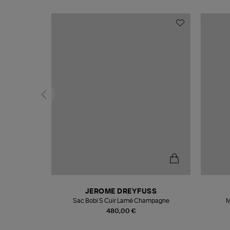
N
JEROME DREYFUSS
te
Sac Bobi S Cuir Lamé Champagne
M
480,00 €