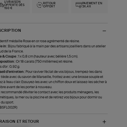
LIVRAISON
RETOUR
PAIEMENT EN
OFFERTE DÈS
OFFERT
3X,4X
150 €
SCRIPTION
entif médaille Rose en or rose agrémenté de résine.
 in :
Bijou fabriqué à la main par des artisans joailliers dans un atelier
ud de la France.
le & Coupe :
1 x 0,8 cm (hauteur avec bélière 1,5 cm).
position :
Or 18 carats (750 millièmes) et résine.
 d'or : 0,92 g.
eil d'entretien :
Pour raviver l'éclat de vos bijoux, trempez-les dans
u tiède avec du savon de Marseille, frottez avec une brosse souple et
ez à l'eau clair. Essuyez-les avec un chiffon doux et laissez-les sécher à
r libre avant de les porter à nouveau.
st recommandé d'éviter le contact avec les produits ménagers, les
étiques, la mer ou la piscine et de retirez vos bijoux pour dormir ou
 du sport.
-B5FL002R)
VRAISON ET RETOUR