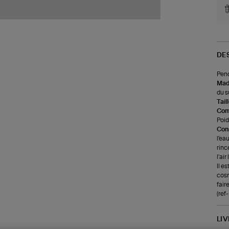
DE
Pend
Made
du s
Tail
Com
Poids
Cons
l'ea
rinc
l'ai
Il e
cosm
faire
(ref
LI