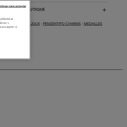
ntinuer sans accepter
SPONIBILITÉ BOUTIQUE
ublicité et
étrer »,
BIJOUX
-
PENDENTIFS/ CHARMS
-
MEDAILLES
ections similaires :
s accepter »).