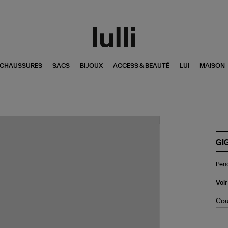
CHAUSSURES
SACS
BIJOUX
ACCESS & BEAUTÉ
LUI
MAISON
GI
Pen
Pend
Ro
Vo
Ré
Voir
Or
Ro
Cou