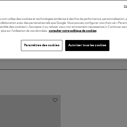
Co
DI
oile.com utilise des cookies et technologies similaires à des fins de performance, personnalisation, p
collaboration avec des partenaires tels que Google. Vous pouvez configurer vos choix via « Param
Coll
semble des cookies (« J’accepte ») ou refuser ceux non strictement nécessaires (« Continuer san
 plus sur l’utilisation de vos données,
consulter notre politique de cookies
Paramètres des cookies
Autoriser tous les cookies