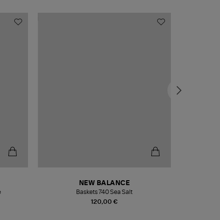
NEW BALANCE
e
Baskets 740 Sea Salt
Veste
120,00 €