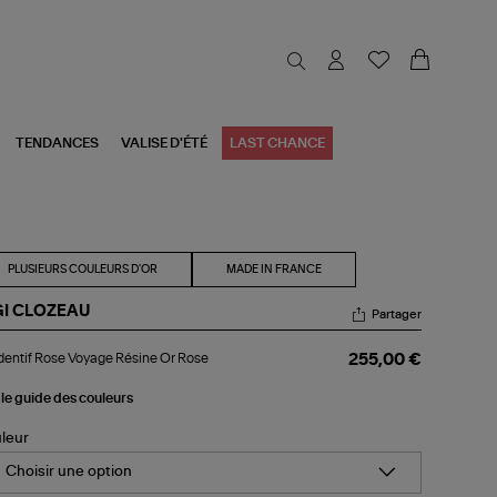
TENDANCES
VALISE D'ÉTÉ
LAST CHANCE
PLUSIEURS COULEURS D'OR
MADE IN FRANCE
GI CLOZEAU
Partager
dentif
entif Rose Voyage Résine Or Rose
255,00 €
se
yage
sine
 le guide des couleurs
se
leur
Choisir une option