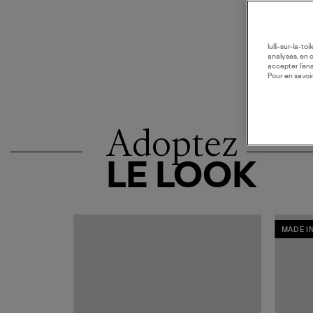
lulli-sur-la-t
analyses, en 
accepter l’en
Pour en savoir
Adoptez
LE LOOK
MADE I