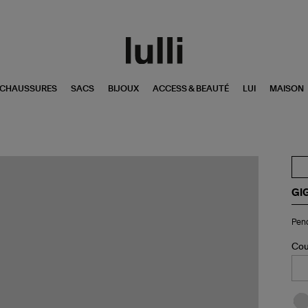
CHAUSSURES
SACS
BIJOUX
ACCESS & BEAUTÉ
LUI
MAISON
GI
Pen
Pend
Sol
Or
Cou