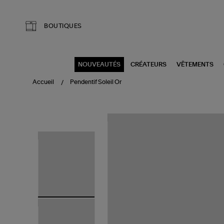
Aller au contenu principal
BOUTIQUES
NOUVEAUTÉS
CRÉATEURS
VÊTEMENTS
Accueil
Pendentif Soleil Or