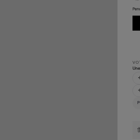
Pend
VOT
Une