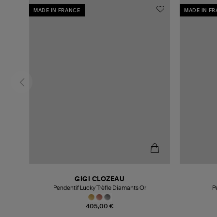
MADE IN FRANCE
MADE IN F
GIGI CLOZEAU
Pendentif Lucky Trèfle Diamants Or
P
405,00 €