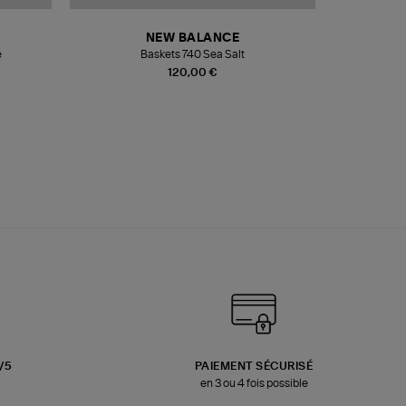
NEW BALANCE
e
Baskets 740 Sea Salt
Veste
120,00 €
3/5
PAIEMENT SÉCURISÉ
en 3 ou 4 fois possible