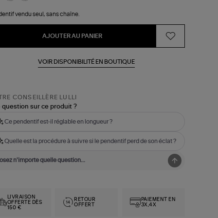
entif vendu seul, sans chaîne.
AJOUTER AU PANIER
VOIR DISPONIBILITÉ EN BOUTIQUE
RE CONSEILLÈRE LULLI
 question sur ce produit ?
Ce pendentif est-il réglable en longueur ?
Quelle est la procédure à suivre si le pendentif perd de son éclat ?
LIVRAISON
RETOUR
PAIEMENT EN
OFFERTE DÈS
OFFERT
3X,4X
150 €