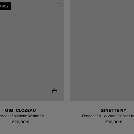
RANCE
GIGI CLOZEAU
GINETTE NY
endentif Madone Résine Or
Pendentif Milky Way Or Rose D
220,00 €
390,00 €