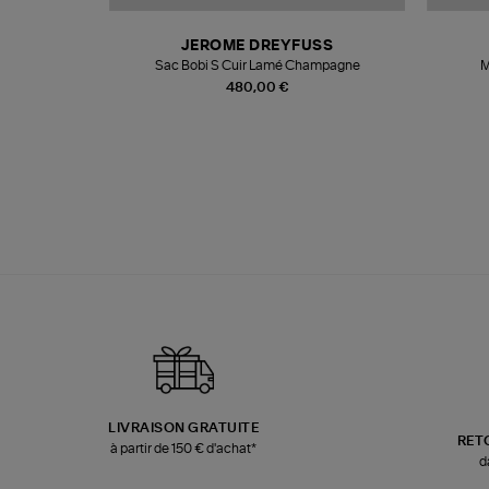
N
JEROME DREYFUSS
te
Sac Bobi S Cuir Lamé Champagne
M
480,00 €
LIVRAISON GRATUITE
RET
à partir de 150 € d'achat*
d