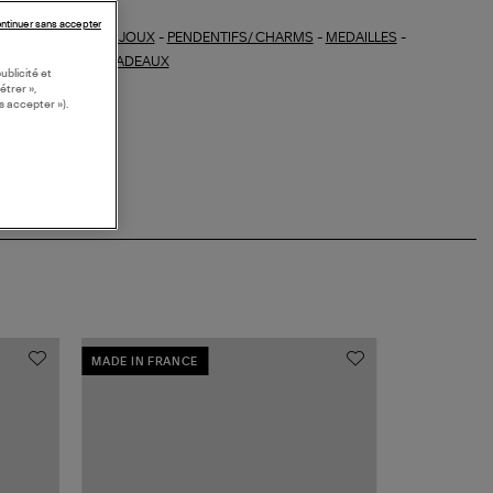
ntinuer sans accepter
BIJOUX
-
PENDENTIFS/ CHARMS
-
MEDAILLES
-
ections similaires :
OUX FINS
-
IDEES CADEAUX
ublicité et
étrer »,
s accepter »).
MADE IN FRANCE
MADE IN FRA