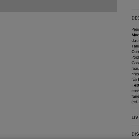
DE
Pend
Made
du s
Tail
Com
Poids
Cons
l'ea
rinc
l'ai
Il e
cosm
faire
(ref
LI
DI