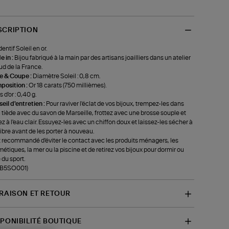
SCRIPTION
entif Soleil en or.
 in :
Bijou fabriqué à la main par des artisans joailliers dans un atelier
ud de la France.
le & Coupe :
Diamètre Soleil : 0,8 cm.
position :
Or 18 carats (750 millièmes).
 d'or : 0,40 g.
eil d'entretien :
Pour raviver l'éclat de vos bijoux, trempez-les dans
u tiède avec du savon de Marseille, frottez avec une brosse souple et
ez à l'eau clair. Essuyez-les avec un chiffon doux et laissez-les sécher à
r libre avant de les porter à nouveau.
st recommandé d'éviter le contact avec les produits ménagers, les
étiques, la mer ou la piscine et de retirez vos bijoux pour dormir ou
 du sport.
-B5SO001)
VRAISON ET RETOUR
SPONIBILITÉ BOUTIQUE