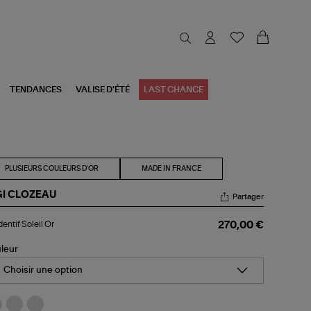
TENDANCES
VALISE D'ÉTÉ
LAST CHANCE
PLUSIEURS COULEURS D'OR
MADE IN FRANCE
GI CLOZEAU
Partager
dentif
entif Soleil Or
270,00 €
eil
leur
Choisir une option