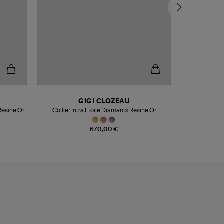
GIGI CLOZEAU
 Résine Or
Collier Intra Étoile Diamants Résine Or
Pendent
670,00 €