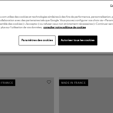
Co
Coll
BIJ
oile.com utilise des cookies et technologies similaires à des fins de performance, personnalisation, p
collaboration avec des partenaires tels que Google. Vous pouvez configurer vos choix via « Param
semble des cookies (« J’accepte ») ou refuser ceux non strictement nécessaires (« Continuer san
 plus sur l’utilisation de vos données,
consulter notre politique de cookies
Paramètres des cookies
Autoriser tous les cookies
N FRANCE
MADE IN FRANCE