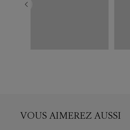
U
e Or
VOUS AIMEREZ AUSSI