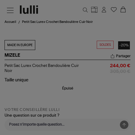
Aller au contenu principal
Accueil
Petit Sac Lurex Crochet Bandoulière Cuir Noir
SOLDES
-20%
MADE IN EUROPE
MIZELE
Partager
Petit
Petit Sac Lurex Crochet Bandoulière Cuir
244,00 €
Sac
Noir
305,00 €
Lurex
Crochet
Taille
unique
Bandoulière
Épuisé
Cuir
Noir
VOTRE CONSEILLÈRE LULLI
Une question sur ce produit ?