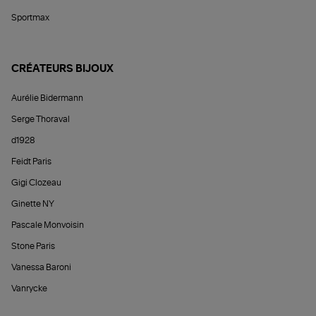
Sportmax
CRÉATEURS BIJOUX
Aurélie Bidermann
Serge Thoraval
d1928
Feidt Paris
Gigi Clozeau
Ginette NY
Pascale Monvoisin
Stone Paris
Vanessa Baroni
Vanrycke