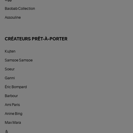
Baobab Collection
Assouline
CRÉATEURS PRÊT-À-PORTER
Kujten
Samsoe Samsoe
Soeur
Ganni
Éric Bompard
Barbour
Ami Paris
Anine Bing
Max Mara
&