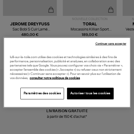
NOUVELLE COLLECTION
N
JEROME DREYFUSS
TORAL
Sac Bobi S Cuir Lamé
Mocassins Killian Sport
Veste
Champagne
Mousse
480,00 €
189,00 €
Continuer sans accepter
lulli-sur-la-toile.com utilise des cookies et technologies similaires à des fins de
performance, personnalisation, publicité et analyses, en collaboration avec des
partenaires tels que Google. Vous pouvez configurer vos choix via « Paramétrer »,
accepter l’ensemble des cookies (« J’accepte ») ou refuser ceux non strictement
nécessaires (« Continuer sans accepter »). Pour en savoir plus sur l’utilisation de
vos données,
consulter notre politique de cookies
Paramètres des cookies
Autoriser tous les cookies
LIVRAISON GRATUITE
à partir de 150 € d'achat*