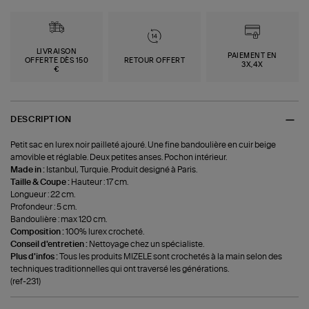
LIVRAISON
PAIEMENT EN
OFFERTE DÈS 150
RETOUR OFFERT
3X,4X
€
DESCRIPTION
Petit sac en lurex noir pailleté ajouré. Une fine bandoulière en cuir beige
amovible et réglable. Deux petites anses. Pochon intérieur.
Made in :
Istanbul, Turquie. Produit designé à Paris.
Taille & Coupe :
Hauteur : 17 cm.
Longueur : 22 cm.
Profondeur : 5 cm.
Bandoulière : max 120 cm.
Composition :
100% lurex crocheté.
Conseil d'entretien :
Nettoyage chez un spécialiste.
Plus d'infos :
Tous les produits MIZELE sont crochetés à la main selon des
techniques traditionnelles qui ont traversé les générations.
(ref-231)