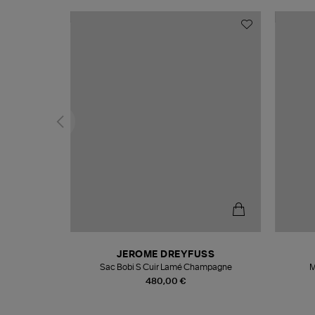
N
JEROME DREYFUSS
te
Sac Bobi S Cuir Lamé Champagne
M
480,00 €