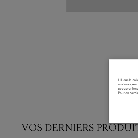
lulli-sur-la-t
analyses, en 
accepter l’en
Pour en savoir
VOS DERNIERS PRODUI