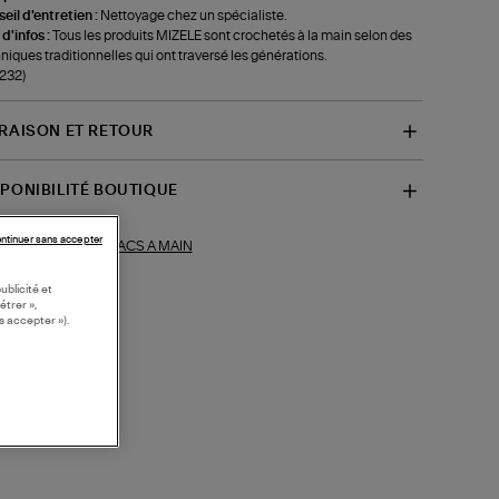
eil d'entretien :
Nettoyage chez un spécialiste.
 d'infos :
Tous les produits MIZELE sont crochetés à la main selon des
niques traditionnelles qui ont traversé les générations.
-232)
VRAISON ET RETOUR
SPONIBILITÉ BOUTIQUE
ntinuer sans accepter
SACS A MAIN
ections similaires :
ublicité et
étrer »,
s accepter »).