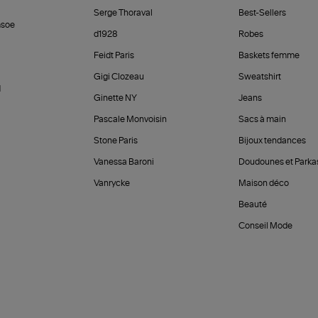
Serge Thoraval
Best-Sellers
soe
d1928
Robes
Feidt Paris
Baskets femme
Gigi Clozeau
Sweatshirt
d
Ginette NY
Jeans
Pascale Monvoisin
Sacs à main
Stone Paris
Bijoux tendances
Vanessa Baroni
Doudounes et Parka
Vanrycke
Maison déco
Beauté
Conseil Mode