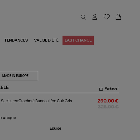
TENDANCES
VALISE D'ÉTÉ
LAST CHANCE
MADE IN EUROPE
ZELE
Partager
it
t Sac Lurex Crocheté Bandoulière Cuir Gris
260,00 €
c
ex
325,00 €
ocheté
doulière
le
unique
r
s
Épuisé