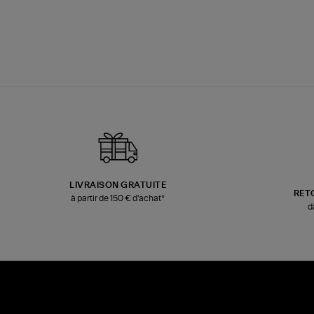
LIVRAISON GRATUITE
RET
à partir de 150 € d'achat*
d