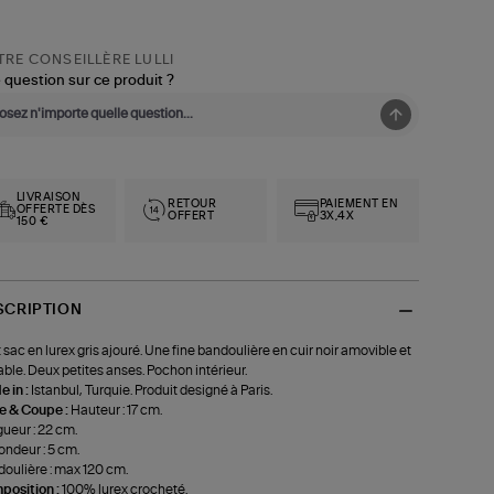
RE CONSEILLÈRE LULLI
 question sur ce produit ?
LIVRAISON
RETOUR
PAIEMENT EN
OFFERTE DÈS
OFFERT
3X,4X
150 €
SCRIPTION
t sac en lurex gris ajouré. Une fine bandoulière en cuir noir amovible et
able. Deux petites anses. Pochon intérieur.
 in :
Istanbul, Turquie. Produit designé à Paris.
le & Coupe :
Hauteur : 17 cm.
ueur : 22 cm.
ondeur : 5 cm.
oulière : max 120 cm.
position :
100% lurex crocheté.