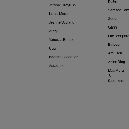
Kujten
Jérôme Dreyfuss
Samsoe Sam
Isabel Marant
Soeur
Jeanne Vouland
Ganni
Autry
Éric Bompar
Vanessa Bruno
Barbour
Ugg
Ami Paris
Baobab Collection
Anine Bing
Assouline
Max Mara
&
Sportmax