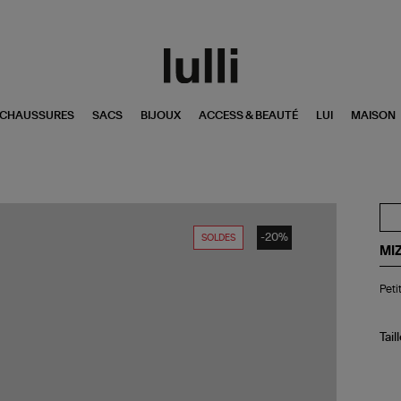
CHAUSSURES
SACS
BIJOUX
ACCESS & BEAUTÉ
LUI
MAISON
-20%
SOLDES
MI
Pet
Peti
Sa
Lur
Cr
Ban
Tail
Cui
Gri