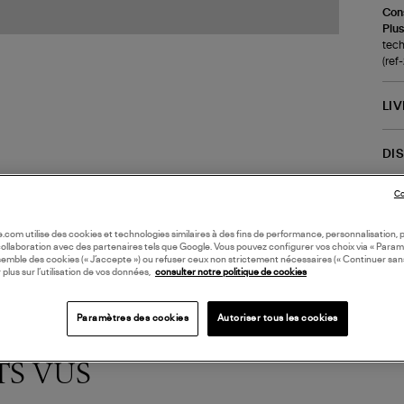
Cons
Plus
tech
(ref
LI
DI
Co
Coll
oile.com utilise des cookies et technologies similaires à des fins de performance, personnalisation, p
collaboration avec des partenaires tels que Google. Vous pouvez configurer vos choix via « Param
semble des cookies (« J’accepte ») ou refuser ceux non strictement nécessaires (« Continuer san
 plus sur l’utilisation de vos données,
consulter notre politique de cookies
Paramètres des cookies
Autoriser tous les cookies
TS VUS