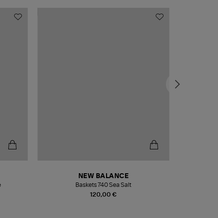
NEW BALANCE
e
Baskets 740 Sea Salt
Veste
120,00 €