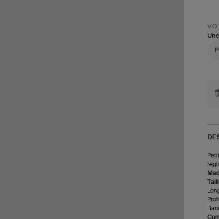
VOT
Une
DE
Peti
régl
Made
Tail
Long
Prof
Band
Com