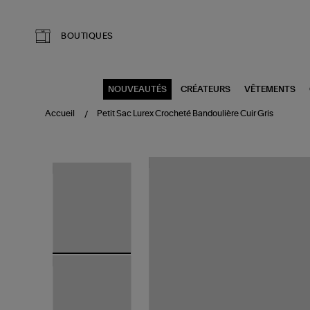
Aller au contenu principal
BOUTIQUES
NOUVEAUTÉS
CRÉATEURS
VÊTEMENTS
Accueil
Petit Sac Lurex Crocheté Bandoulière Cuir Gris