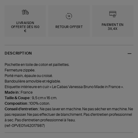
LIVRAISON
PAIEMENT EN
OFFERTE DÈS 150
RETOUR OFFERT
3X,4X
€
DESCRIPTION
Pochette en toile de coton et paillettes.
Fermeture zippée.
Porté main, épaule ou croisé.
Bandoulière amovible et réglable.
Etiquette intérieure en cuir « Le Cabas Vanessa Bruno Made in France ».
Made in :
France
Taille & Coupe :
9,5 cm x 16 cm.
Composition :
100% coton.
Conseil d'entretien :
Ne pas laver en machine. Ne pas sécher en machine. Ne
pas repasser. Ne pas effectuer de blanchiment. Pas d’entretien professionnel
à sec. Pas d’entretien professionnel à l’eau.
(ref-0PVE01V42017987)