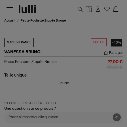
Aller au contenu principal
Accueil
Petite Pochette Zippée Bronze
SOLDES
-40%
MADE IN FRANCE
VANESSA BRUNO
Partager
Petite
Petite Pochette Zippée Bronze
27,00 €
Pochette
45,00 €
Zippée
Bronze
Taille
unique
Épuisé
VOTRE CONSEILLÈRE LULLI
Une question sur ce produit ?