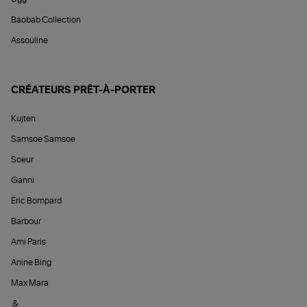
Baobab Collection
Assouline
CRÉATEURS PRÊT-À-PORTER
Kujten
Samsoe Samsoe
Soeur
Ganni
Éric Bompard
Barbour
Ami Paris
Anine Bing
Max Mara
&