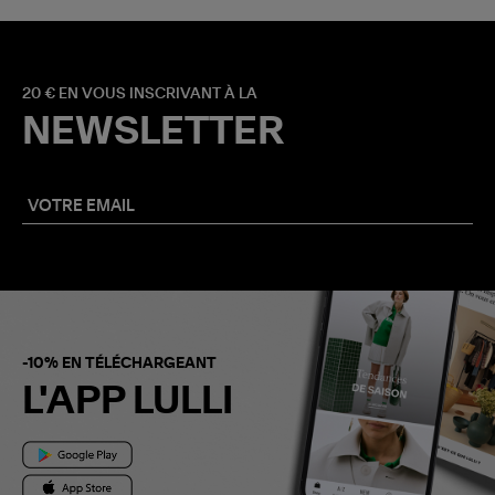
20 € EN VOUS INSCRIVANT À LA
NEWSLETTER
-10% EN TÉLÉCHARGEANT
L'APP LULLI