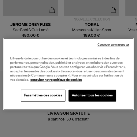
NOUVELLE COLLECTION
N
JEROME DREYFUSS
TORAL
Sac Bobi S Cuir Lamé
Mocassins Killian Sport
Veste
Champagne
Mousse
480,00 €
189,00 €
Continuer sans accepter
lulli-sur-la-toile.com utilise des cookies et technologies similaires à des fins de
performance, personnalisation, publicité et analyses, en collaboration avec des
partenaires tels que Google. Vous pouvez configurer vos choix via « Paramétrer »,
accepter l’ensemble des cookies (« J’accepte ») ou refuser ceux non strictement
nécessaires (« Continuer sans accepter »). Pour en savoir plus sur l’utilisation de
vos données,
consulter notre politique de cookies
Paramètres des cookies
Autoriser tous les cookies
LIVRAISON GRATUITE
à partir de 150 € d'achat*