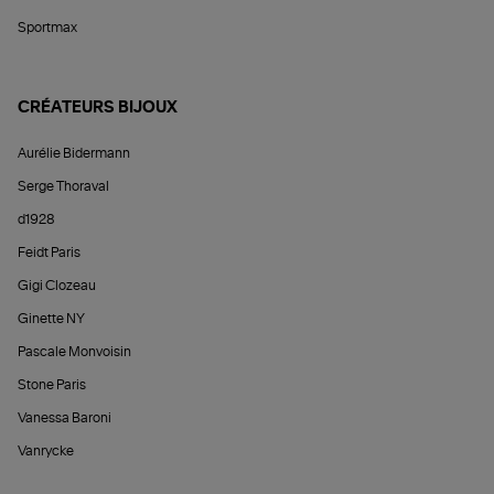
Sportmax
CRÉATEURS BIJOUX
Aurélie Bidermann
Serge Thoraval
d1928
Feidt Paris
Gigi Clozeau
Ginette NY
Pascale Monvoisin
Stone Paris
Vanessa Baroni
Vanrycke