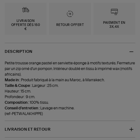
LIVRAISON
PAIEMENT EN
OFFERTE DÈS 150
RETOUR OFFERT
3X,4X
€
DESCRIPTION
Petite trousse orange pastel en serviette éponge à motifs texturés. Fermeture
par un zip orné d'un pompon. Intérieur doublé en tissu à imprimé wax (motifs
africains).
Made in :
Produit fabriqué à la main au Maroc, à Marrakech.
Taille & Coupe :
Largeur : 25 cm.
Hauteur : 15 cm.
Profondeur : 9 cm.
Composition :
100% tissu.
Conseil d'entretien :
Lavage en machine.
(ref-PETWALAKHIPPE)
LIVRAISON ET RETOUR