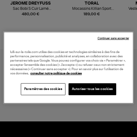
JEROME DREYFUSS
TORAL
Sac Bobi S Cuir Lamé
Mocassins Killian Sport
Veste
Champagne
Mousse
480,00 €
189,00 €
Continuer sans accepter
lulli-sur-la-toile.com utilise des cookies et technologies similaires à des fins de
performance, personnalisation, publicité et analyses, en collaboration avec des
partenaires tels que Google. Vous pouvez configurer vos choix via « Paramétrer »,
accepter l’ensemble des cookies (« J’accepte ») ou refuser ceux non strictement
nécessaires (« Continuer sans accepter »). Pour en savoir plus sur l’utilisation de
vos données,
consulter notre politique de cookies
Paramètres des cookies
Autoriser tous les cookies
LIVRAISON GRATUITE
à partir de 150 € d'achat*