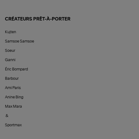
CRÉATEURS PRÊT-À-PORTER
Kujten
Samsoe Samsoe
Soeur
Ganni
Éric Bompard
Barbour
Ami Paris
Anine Bing
Max Mara
&
Sportmax