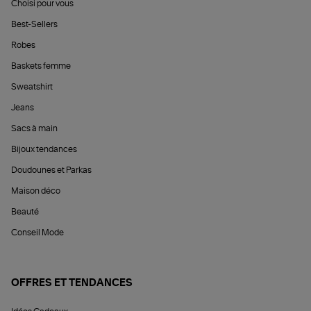
Choisi pour vous
Best-Sellers
Robes
Baskets femme
Sweatshirt
Jeans
Sacs à main
Bijoux tendances
Doudounes et Parkas
Maison déco
Beauté
Conseil Mode
OFFRES ET TENDANCES