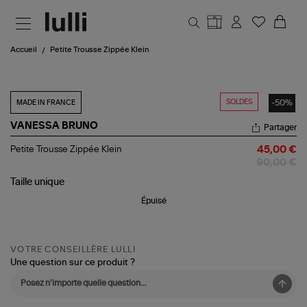
Aller au contenu principal
Accueil
Petite Trousse Zippée Klein
SOLDES
-50%
MADE IN FRANCE
VANESSA BRUNO
Partager
Petite
Petite Trousse Zippée Klein
45,00 €
Trousse
90,00 €
Zippée
Klein
Taille
unique
Épuisé
VOTRE CONSEILLÈRE LULLI
Une question sur ce produit ?