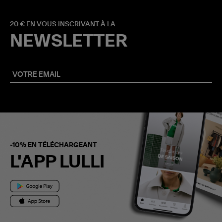
20 € EN VOUS INSCRIVANT À LA
NEWSLETTER
-10% EN TÉLÉCHARGEANT
L'APP LULLI