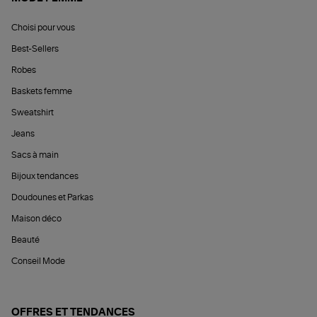
Choisi pour vous
Best-Sellers
Robes
Baskets femme
Sweatshirt
Jeans
Sacs à main
Bijoux tendances
Doudounes et Parkas
Maison déco
Beauté
Conseil Mode
OFFRES ET TENDANCES