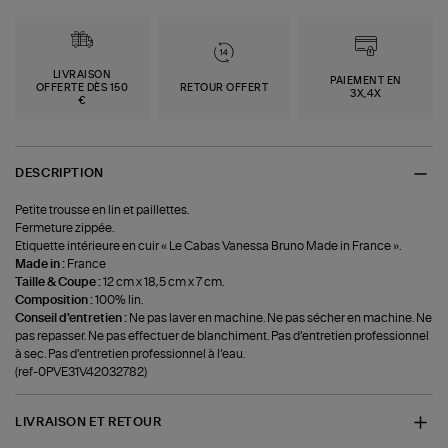
LIVRAISON
PAIEMENT EN
OFFERTE DÈS 150
RETOUR OFFERT
3X,4X
€
DESCRIPTION
Petite trousse en lin et paillettes.
Fermeture zippée.
Etiquette intérieure en cuir « Le Cabas Vanessa Bruno Made in France ».
Made in :
France
Taille & Coupe :
12 cm x 18,5 cm x 7 cm.
Composition :
100% lin.
Conseil d'entretien :
Ne pas laver en machine. Ne pas sécher en machine. Ne
pas repasser. Ne pas effectuer de blanchiment. Pas d’entretien professionnel
à sec. Pas d’entretien professionnel à l’eau.
(ref-0PVE31V42032782)
LIVRAISON ET RETOUR