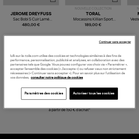
NOUVELLE COLLECTION
N
JEROME DREYFUSS
TORAL
Sac Bobi S Cuir Lamé
Mocassins Killian Sport
Veste
Champagne
Mousse
480,00 €
189,00 €
Continuer sans accepter
lulli-sur-la-toile.com utilise des cookies et technologies similaires à des fins de
performance, personnalisation, publicité et analyses, en collaboration avec des
partenaires tels que Google. Vous pouvez configurer vos choix via « Paramétrer »,
accepter l’ensemble des cookies (« J’accepte ») ou refuser ceux non strictement
nécessaires (« Continuer sans accepter »). Pour en savoir plus sur l’utilisation de
vos données,
consulter notre politique de cookies
Paramètres des cookies
Autoriser tous les cookies
LIVRAISON GRATUITE
à partir de 150 € d'achat*