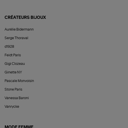
CRÉATEURS BIJOUX
Aurélie Bidermann
Serge Thoraval
d1928
Feidt Paris
Gigi Clozeau
Ginette NY
Pascale Monvoisin
Stone Paris
Vanessa Baroni
Vanrycke
MODE FEMME