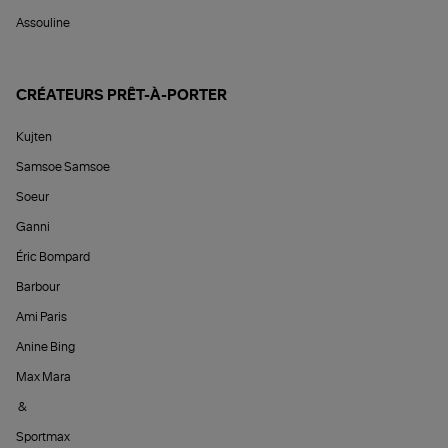
Assouline
CRÉATEURS PRÊT-À-PORTER
Kujten
Samsoe Samsoe
Soeur
Ganni
Éric Bompard
Barbour
Ami Paris
Anine Bing
Max Mara
&
Sportmax