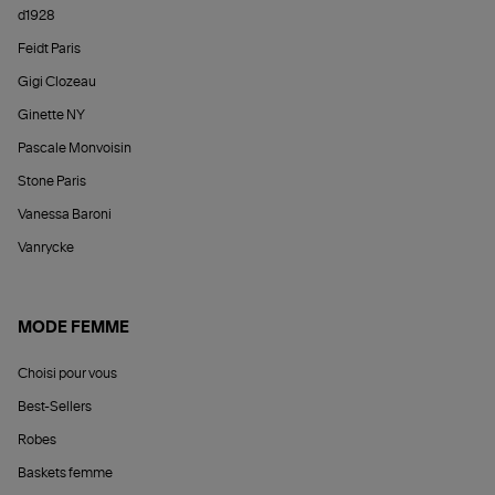
d1928
Feidt Paris
Gigi Clozeau
Ginette NY
Pascale Monvoisin
Stone Paris
Vanessa Baroni
Vanrycke
MODE FEMME
Choisi pour vous
Best-Sellers
Robes
Baskets femme