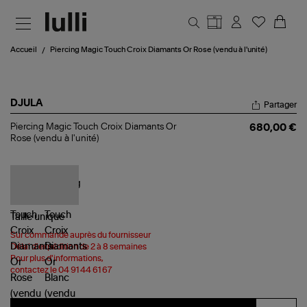
Aller au contenu principal
Accueil
Piercing Magic Touch Croix Diamants Or Rose (vendu à l'unité)
DJULA
Partager
Piercing
Piercing Magic Touch Croix Diamants Or
680,00 €
Magic
Rose (vendu à l'unité)
Touch
Croix
Diamants
Or
Rose
(vendu
à
Taille
unique
l'unité)
Sur commande auprès du fournisseur
Délai d'expédition de 2 à 8 semaines
Pour plus d'informations,
contactez le 04 91 44 61 67