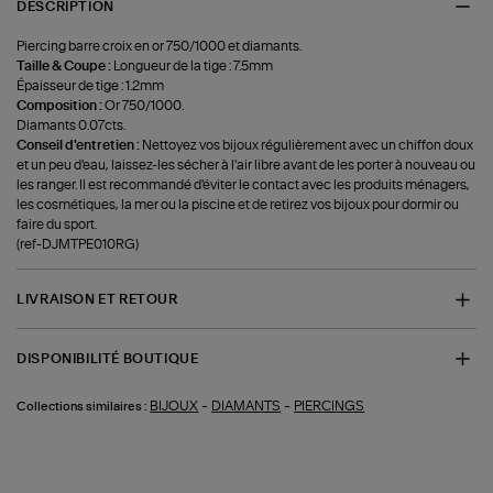
DESCRIPTION
Piercing barre croix en or 750/1000 et diamants.
Taille & Coupe :
Longueur de la tige : 7.5mm
Épaisseur de tige : 1.2mm
Composition :
Or 750/1000.
Diamants 0.07cts.
Conseil d'entretien :
Nettoyez vos bijoux régulièrement avec un chiffon doux
et un peu d'eau, laissez-les sécher à l'air libre avant de les porter à nouveau ou
les ranger. Il est recommandé d'éviter le contact avec les produits ménagers,
les cosmétiques, la mer ou la piscine et de retirez vos bijoux pour dormir ou
faire du sport.
(ref-DJMTPE010RG)
LIVRAISON ET RETOUR
DISPONIBILITÉ BOUTIQUE
-
-
BIJOUX
DIAMANTS
PIERCINGS
Collections similaires :