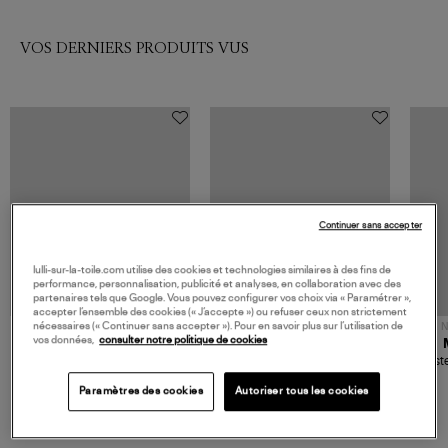
VOS DERNIERS PRODUITS VUS
Continuer sans accepter
lulli-sur-la-toile.com utilise des cookies et technologies similaires à des fins de
performance, personnalisation, publicité et analyses, en collaboration avec des
partenaires tels que Google. Vous pouvez configurer vos choix via « Paramétrer »,
accepter l’ensemble des cookies (« J’accepte ») ou refuser ceux non strictement
nécessaires (« Continuer sans accepter »). Pour en savoir plus sur l’utilisation de
NOUVELLE COLLECTION
N
vos données,
consulter notre politique de cookies
JEROME DREYFUSS
TORAL
Sac Bobi S Cuir Lamé
Mocassins Killian Sport
Veste
Champagne
Mousse
480,00 €
189,00 €
Paramètres des cookies
Autoriser tous les cookies